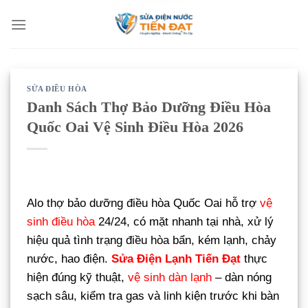
Bỏ
qua
nội
dung
SỬA ĐIỀU HÒA
Danh Sách Thợ Bảo Dưỡng Điều Hòa
Quốc Oai Vệ Sinh Điều Hòa 2026
Alo thợ bảo dưỡng điều hòa Quốc Oai hỗ trợ
vệ
sinh điều hòa
24/24, có mặt nhanh tại nhà, xử lý
hiệu quả tình trạng điều hòa bẩn, kém lạnh, chảy
nước, hao điện.
Sửa Điện Lạnh Tiến Đạt
thực
hiện đúng kỹ thuật,
vệ sinh dàn lạnh
– dàn nóng
sạch sâu, kiểm tra gas và linh kiện trước khi bàn