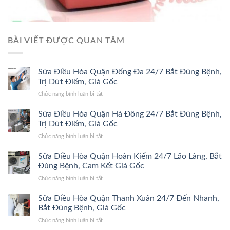
BÀI VIẾT ĐƯỢC QUAN TÂM
Sửa Điều Hòa Quận Đống Đa 24/7 Bắt Đúng Bệnh,
Trị Dứt Điểm, Giá Gốc
ở
Chức năng bình luận bị tắt
Sửa
Điều
Sửa Điều Hòa Quận Hà Đông 24/7 Bắt Đúng Bệnh,
Hòa
Trị Dứt Điểm, Giá Gốc
Quận
ở
Chức năng bình luận bị tắt
Đống
Sửa
Đa
Điều
Sửa Điều Hòa Quận Hoàn Kiếm 24/7 Lão Làng, Bắt
24/7
Hòa
Bắt
Đúng Bệnh, Cam Kết Giá Gốc
Quận
Đúng
ở
Chức năng bình luận bị tắt
Hà
Bệnh,
Sửa
Đông
Trị
Điều
Sửa Điều Hòa Quận Thanh Xuân 24/7 Đến Nhanh,
24/7
Dứt
Hòa
Bắt
Bắt Đúng Bệnh, Giá Gốc
Điểm,
Quận
Đúng
Giá
ở
Chức năng bình luận bị tắt
Hoàn
Bệnh,
Gốc
Sửa