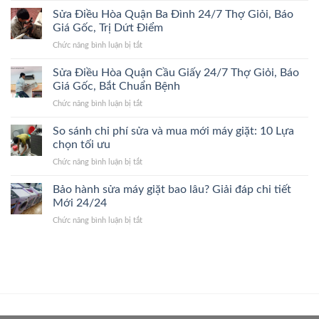
Kiếm
Trị
Điều
Sửa Điều Hòa Quận Ba Đình 24/7 Thợ Giỏi, Báo
24/7
Dứt
Hòa
Lão
Giá Gốc, Trị Dứt Điểm
Điểm,
Quận
Làng,
Giá
ở
Chức năng bình luận bị tắt
Thanh
Bắt
Gốc
Sửa
Xuân
Đúng
Điều
Sửa Điều Hòa Quận Cầu Giấy 24/7 Thợ Giỏi, Báo
24/7
Bệnh,
Hòa
Đến
Giá Gốc, Bắt Chuẩn Bệnh
Cam
Quận
Nhanh,
Kết
ở
Chức năng bình luận bị tắt
Ba
Bắt
Giá
Sửa
Đình
Đúng
Gốc
Điều
So sánh chi phí sửa và mua mới máy giặt: 10 Lựa
24/7
Bệnh,
Hòa
Thợ
chọn tối ưu
Giá
Quận
Giỏi,
Gốc
ở
Chức năng bình luận bị tắt
Cầu
Báo
So
Giấy
Giá
sánh
Bảo hành sửa máy giặt bao lâu? Giải đáp chi tiết
24/7
Gốc,
chi
Thợ
Mới 24/24
Trị
phí
Giỏi,
Dứt
ở
Chức năng bình luận bị tắt
sửa
Báo
Điểm
Bảo
và
Giá
hành
mua
Gốc,
sửa
mới
Bắt
máy
máy
Chuẩn
giặt
giặt:
Bệnh
bao
10
lâu?
Lựa
Giải
chọn