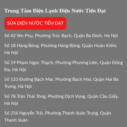
đáp
tối
chi
Trung Tâm Điện Lạnh Điện Nước Tiến Đạt
ưu
tiết
Mới
SỬA ĐIỆN NƯỚC TIẾN ĐẠT
24/24
Số 42 Yên Phụ, Phường Trúc Bạch, Quận Ba Đình, Hà Nội
Số 18 Hàng Bông, Phường Hàng Bông, Quận Hoàn Kiếm,
Hà Nội
Số 19 Phạm Ngọc Thạch, Phường Phương Liên, Quận Đống
Đa, Hà Nội
Số 123 Đường Bạch Mai, Phường Bạch Mai, Quận Hai Bà
Trưng, Hà Nội
Số 78 Trần Thái Tông, Phường Dịch Vọng, Quận Cầu Giấy,
Hà Nội
Số 256 Nguyễn Trãi, Phường Thanh Xuân Trung, Quận
Thanh Xuân