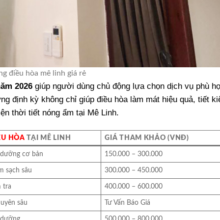
g điều hòa mê linh giá rẻ
năm 2026
giúp người dùng chủ động lựa chọn dịch vụ phù h
ỡng định kỳ không chỉ giúp điều hòa làm mát hiệu quả, tiết k
iện thời tiết nóng ẩm tại Mê Linh.
ỀU HÒA
TẠI MÊ LINH
GIÁ THAM KHẢO (VNĐ)
o dưỡng cơ bản
150.000 – 300.000
m sạch sâu
300.000 – 450.000
 tra
400.000 – 600.000
uyên sâu
Tư Vấn Báo Giá
o dưỡng
500.000 – 800.000