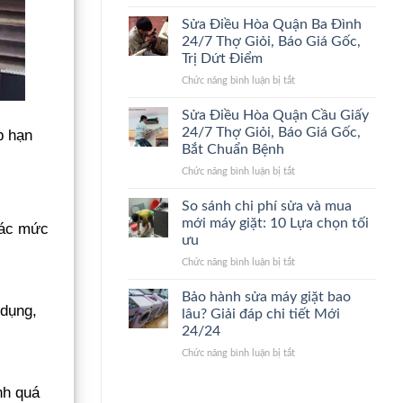
Sửa
24/7
Điểm,
Điều
Lão
Giá
Sửa Điều Hòa Quận Ba Đình
Hòa
Làng,
Gốc
24/7 Thợ Giỏi, Báo Giá Gốc,
Quận
Bắt
Trị Dứt Điểm
Thanh
Đúng
ở
Chức năng bình luận bị tắt
Xuân
Bệnh,
Sửa
24/7
Cam
Điều
Đến
Kết
Sửa Điều Hòa Quận Cầu Giấy
Hòa
Nhanh,
Giá
24/7 Thợ Giỏi, Báo Giá Gốc,
p hạn
Quận
Bắt
Gốc
Bắt Chuẩn Bệnh
Ba
Đúng
ở
Chức năng bình luận bị tắt
Đình
Bệnh,
Sửa
24/7
Giá
Điều
Thợ
Gốc
So sánh chi phí sửa và mua
Hòa
Giỏi,
mới máy giặt: 10 Lựa chọn tối
 xác mức
Quận
Báo
ưu
Cầu
Giá
ở
Chức năng bình luận bị tắt
Giấy
Gốc,
So
24/7
Trị
sánh
Thợ
Dứt
Bảo hành sửa máy giặt bao
 dụng,
chi
Giỏi,
Điểm
lâu? Giải đáp chi tiết Mới
phí
Báo
24/24
sửa
Giá
ở
Chức năng bình luận bị tắt
và
Gốc,
Bảo
mua
Bắt
hành
mới
Chuẩn
nh quá
sửa
máy
Bệnh