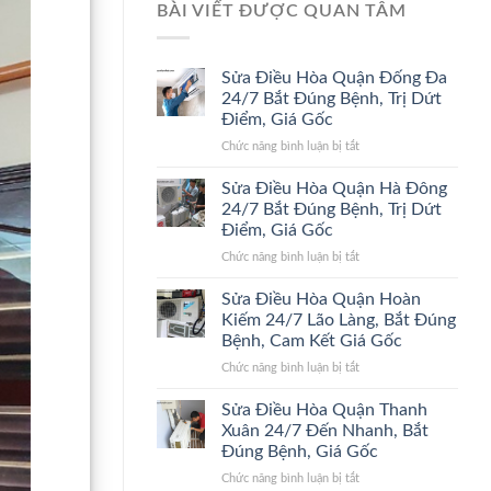
BÀI VIẾT ĐƯỢC QUAN TÂM
Sửa Điều Hòa Quận Đống Đa
24/7 Bắt Đúng Bệnh, Trị Dứt
Điểm, Giá Gốc
ở
Chức năng bình luận bị tắt
Sửa
Điều
Sửa Điều Hòa Quận Hà Đông
Hòa
24/7 Bắt Đúng Bệnh, Trị Dứt
Quận
Điểm, Giá Gốc
Đống
ở
Chức năng bình luận bị tắt
Đa
Sửa
24/7
Điều
Bắt
Sửa Điều Hòa Quận Hoàn
Hòa
Đúng
Kiếm 24/7 Lão Làng, Bắt Đúng
Quận
Bệnh,
Bệnh, Cam Kết Giá Gốc
Hà
Trị
ở
Chức năng bình luận bị tắt
Đông
Dứt
Sửa
24/7
Điểm,
Điều
Bắt
Giá
Sửa Điều Hòa Quận Thanh
Hòa
Đúng
Gốc
Xuân 24/7 Đến Nhanh, Bắt
Quận
Bệnh,
Đúng Bệnh, Giá Gốc
Hoàn
Trị
ở
Chức năng bình luận bị tắt
Kiếm
Dứt