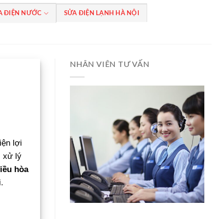
A ĐIỆN NƯỚC
SỬA ĐIỆN LẠNH HÀ NỘI
NHÂN VIÊN TƯ VẤN
ện lợi
 xử lý
iều hòa
.