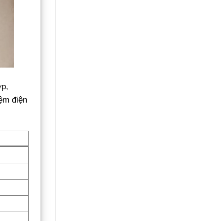
ợp,
iệm điện