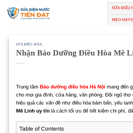
Bỏ
SỬA ĐIỀU
qua
nội
MẸO HAY 
dung
SỬA ĐIỀU HÒA
Nhận Bảo Dưỡng Điều Hòa Mê Li
Trung tâm
Bảo dưỡng điều hòa Hà Nội
mang đến gi
cho mọi gia đình, cửa hàng, văn phòng. Đội ngũ thợ 
hiệu quả các vấn đề như điều hòa bám bẩn, yếu lạnh
Mê Linh uy tín
là cách tối ưu để tiết kiệm chi phí, 
Table of Contents