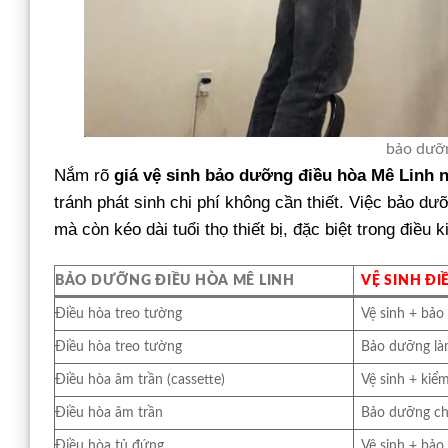
bảo dưỡn
Nắm rõ
giá vệ sinh bảo dưỡng điều hòa Mê Linh 
tránh phát sinh chi phí không cần thiết. Việc bảo dư
mà còn kéo dài tuổi thọ thiết bị, đặc biệt trong điều k
BẢO DƯỠNG ĐIỀU HÒA MÊ LINH
VỆ SINH ĐI
Điều hòa treo tường
Vệ sinh + bả
Điều hòa treo tường
Bảo dưỡng là
Điều hòa âm trần (cassette)
Vệ sinh + kiểm
Điều hòa âm trần
Bảo dưỡng ch
Điều hòa tủ đứng
Vệ sinh + bả