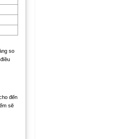
àng so
 điều
 cho đến
iểm sẽ