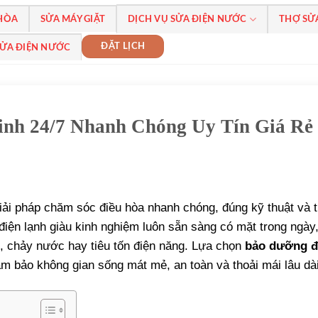
 HÒA
SỬA MÁY GIẶT
DỊCH VỤ SỬA ĐIỆN NƯỚC
THỢ SỬ
ĐẶT LỊCH
SỬA ĐIỆN NƯỚC
nh 24/7 Nhanh Chóng Uy Tín Giá Rẻ
ải pháp chăm sóc điều hòa nhanh chóng, đúng kỹ thuật và ti
điện lạnh giàu kinh nghiệm luôn sẵn sàng có mặt trong ngày,
, chảy nước hay tiêu tốn điện năng. Lựa chọn
bảo dưỡng đ
đảm bảo không gian sống mát mẻ, an toàn và thoải mái lâu dài