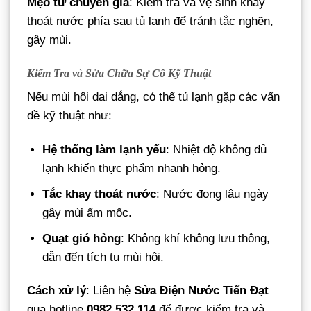
Mẹo từ chuyên gia
: Kiểm tra và vệ sinh khay
thoát nước phía sau tủ lạnh để tránh tắc nghẽn,
gây mùi.
Kiểm Tra và Sửa Chữa Sự Cố Kỹ Thuật
Nếu mùi hôi dai dẳng, có thể tủ lạnh gặp các vấn
đề kỹ thuật như:
Hệ thống làm lạnh yếu
: Nhiệt độ không đủ
lạnh khiến thực phẩm nhanh hỏng.
Tắc khay thoát nước
: Nước đọng lâu ngày
gây mùi ẩm mốc.
Quạt gió hỏng
: Không khí không lưu thông,
dẫn đến tích tụ mùi hôi.
Cách xử lý
: Liên hệ
Sửa Điện Nước Tiến Đạt
qua hotline
0982 532 114
để được kiểm tra và