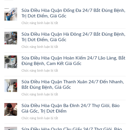
Sửa Điều Hòa Quận Đống Đa 24/7 Bắt Đúng Bệnh,
Trị Dứt Điểm, Giá Gốc
ở
Chức năng bình luận bị tắt
Sửa
Điều
Sửa Điều Hòa Quận Hà Đông 24/7 Bắt Đúng Bệnh,
Hòa
Trị Dứt Điểm, Giá Gốc
Quận
ở
Chức năng bình luận bị tắt
Đống
Sửa
Đa
Điều
Sửa Điều Hòa Quận Hoàn Kiếm 24/7 Lão Làng, Bắt
24/7
Hòa
Bắt
Đúng Bệnh, Cam Kết Giá Gốc
Quận
Đúng
ở
Chức năng bình luận bị tắt
Hà
Bệnh,
Sửa
Đông
Trị
Điều
Sửa Điều Hòa Quận Thanh Xuân 24/7 Đến Nhanh,
24/7
Dứt
Hòa
Bắt
Bắt Đúng Bệnh, Giá Gốc
Điểm,
Quận
Đúng
Giá
ở
Chức năng bình luận bị tắt
Hoàn
Bệnh,
Gốc
Sửa
Kiếm
Trị
Điều
Sửa Điều Hòa Quận Ba Đình 24/7 Thợ Giỏi, Báo
24/7
Dứt
Hòa
Lão
Giá Gốc, Trị Dứt Điểm
Điểm,
Quận
Làng,
Giá
ở
Chức năng bình luận bị tắt
Thanh
Bắt
Gốc
Sửa
Xuân
Đúng
Điều
Sửa Điều Hòa Quận Cầu Giấy 24/7 Thợ Giỏi, Báo
24/7
Bệnh,