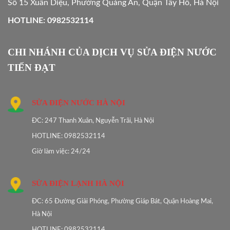
Số 15 Xuân Diệu, Phường Quảng An, Quận Tây Hồ, Hà Nội
HOTLINE: 0982532114
CHI NHÁNH CỦA DỊCH VỤ SỬA ĐIỆN NƯỚC
TIẾN ĐẠT
SỬA ĐIỆN NƯỚC HÀ NỘI
ĐC: 247 Thanh Xuân, Nguyễn Trãi, Hà Nội
HOTLINE: 0982532114
Giờ làm việc: 24/24
SỬA ĐIỆN LẠNH HÀ NỘI
ĐC: 65 Đường Giải Phóng, Phường Giáp Bát, Quận Hoàng Mai,
Hà Nội
HOTLINE: 0982532114