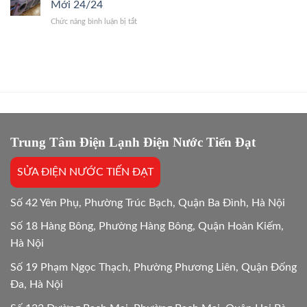
Thợ
Mới 24/24
Trị
phí
Giỏi,
Dứt
ở
Chức năng bình luận bị tắt
sửa
Báo
Điểm
Bảo
và
Giá
hành
mua
Gốc,
sửa
mới
Bắt
máy
máy
Chuẩn
giặt
giặt:
Bệnh
bao
10
lâu?
Lựa
Giải
chọn
đáp
tối
chi
Trung Tâm Điện Lạnh Điện Nước Tiến Đạt
ưu
tiết
Mới
SỬA ĐIỆN NƯỚC TIẾN ĐẠT
24/24
Số 42 Yên Phụ, Phường Trúc Bạch, Quận Ba Đình, Hà Nội
Số 18 Hàng Bông, Phường Hàng Bông, Quận Hoàn Kiếm,
Hà Nội
Số 19 Phạm Ngọc Thạch, Phường Phương Liên, Quận Đống
Đa, Hà Nội