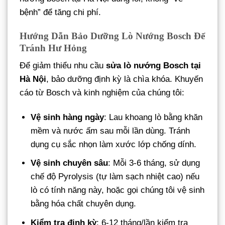
bệnh” để tăng chi phí.
Hướng Dẫn Bảo Dưỡng Lò Nướng Bosch Để
Tránh Hư Hỏng
Để giảm thiểu nhu cầu
sửa lò nướng Bosch tại
Hà Nội
, bảo dưỡng định kỳ là chìa khóa. Khuyến
cáo từ Bosch và kinh nghiệm của chúng tôi:
Vệ sinh hàng ngày
: Lau khoang lò bằng khăn
mềm và nước ấm sau mỗi lần dùng. Tránh
dụng cụ sắc nhọn làm xước lớp chống dính.
Vệ sinh chuyên sâu
: Mỗi 3-6 tháng, sử dụng
chế độ Pyrolysis (tự làm sạch nhiệt cao) nếu
lò có tính năng này, hoặc gọi chúng tôi vệ sinh
bằng hóa chất chuyên dụng.
Kiểm tra định kỳ
: 6-12 tháng/lần kiểm tra