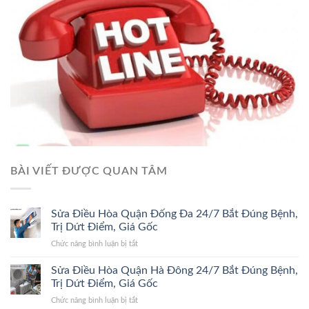
BÀI VIẾT ĐƯỢC QUAN TÂM
Sửa Điều Hòa Quận Đống Đa 24/7 Bắt Đúng Bệnh,
Trị Dứt Điểm, Giá Gốc
ở
Chức năng bình luận bị tắt
Sửa
Điều
Sửa Điều Hòa Quận Hà Đông 24/7 Bắt Đúng Bệnh,
Hòa
Trị Dứt Điểm, Giá Gốc
Quận
ở
Chức năng bình luận bị tắt
Đống