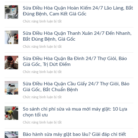
Sửa
Đa
Điều
Sửa Điều Hòa Quận Hoàn Kiếm 24/7 Lão Làng, Bắt
24/7
Hòa
Bắt
Đúng Bệnh, Cam Kết Giá Gốc
Quận
Đúng
ở
Chức năng bình luận bị tắt
Hà
Bệnh,
Sửa
Đông
Trị
Điều
Sửa Điều Hòa Quận Thanh Xuân 24/7 Đến Nhanh,
24/7
Dứt
Hòa
Bắt
Bắt Đúng Bệnh, Giá Gốc
Điểm,
Quận
Đúng
Giá
ở
Chức năng bình luận bị tắt
Hoàn
Bệnh,
Gốc
Sửa
Kiếm
Trị
Điều
Sửa Điều Hòa Quận Ba Đình 24/7 Thợ Giỏi, Báo
24/7
Dứt
Hòa
Lão
Giá Gốc, Trị Dứt Điểm
Điểm,
Quận
Làng,
Giá
ở
Chức năng bình luận bị tắt
Thanh
Bắt
Gốc
Sửa
Xuân
Đúng
Điều
Sửa Điều Hòa Quận Cầu Giấy 24/7 Thợ Giỏi, Báo
24/7
Bệnh,
Hòa
Đến
Giá Gốc, Bắt Chuẩn Bệnh
Cam
Quận
Nhanh,
Kết
ở
Chức năng bình luận bị tắt
Ba
Bắt
Giá
Sửa
Đình
Đúng
Gốc
Điều
So sánh chi phí sửa và mua mới máy giặt: 10 Lựa
24/7
Bệnh,
Hòa
Thợ
chọn tối ưu
Giá
Quận
Giỏi,
Gốc
ở
Chức năng bình luận bị tắt
Cầu
Báo
So
Giấy
Giá
sánh
Bảo hành sửa máy giặt bao lâu? Giải đáp chi tiết
24/7
Gốc,
chi