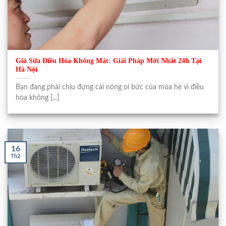
Giá Sửa Điều Hòa Không Mát: Giải Pháp Mới Nhất 24h Tại
Hà Nội
Bạn đang phải chịu đựng cái nóng oi bức của mùa hè vì điều
hòa không [...]
16
Th2