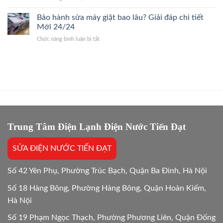
Báo
So
Giấy
Giá
sánh
Bảo hành sửa máy giặt bao lâu? Giải đáp chi tiết
24/7
Gốc,
chi
Thợ
Mới 24/24
Trị
phí
Giỏi,
Dứt
ở
Chức năng bình luận bị tắt
sửa
Báo
Điểm
Bảo
và
Giá
hành
mua
Gốc,
sửa
mới
Bắt
máy
máy
Chuẩn
giặt
giặt:
Bệnh
bao
10
lâu?
Lựa
Giải
chọn
đáp
tối
chi
Trung Tâm Điện Lạnh Điện Nước Tiến Đạt
ưu
tiết
Mới
SỬA ĐIỆN NƯỚC TIẾN ĐẠT
24/24
Số 42 Yên Phụ, Phường Trúc Bạch, Quận Ba Đình, Hà Nội
Số 18 Hàng Bông, Phường Hàng Bông, Quận Hoàn Kiếm,
Hà Nội
Số 19 Phạm Ngọc Thạch, Phường Phương Liên, Quận Đống