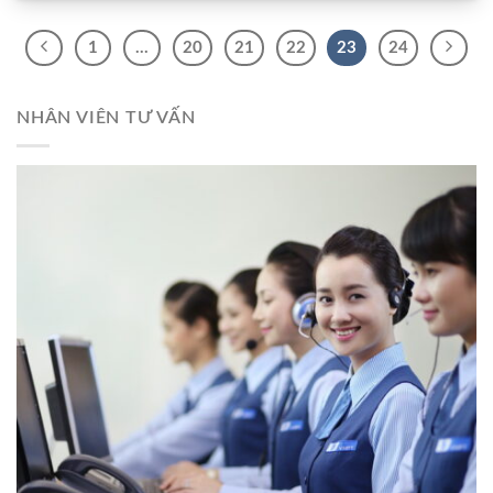
1
…
20
21
22
23
24
NHÂN VIÊN TƯ VẤN