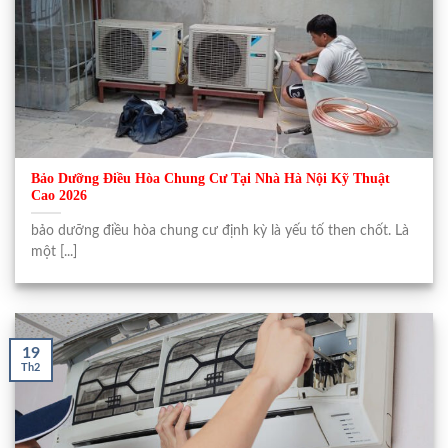
Bảo Dưỡng Điều Hòa Chung Cư Tại Nhà Hà Nội Kỹ Thuật
Cao 2026
bảo dưỡng điều hòa chung cư định kỳ là yếu tố then chốt. Là
một [...]
19
Th2