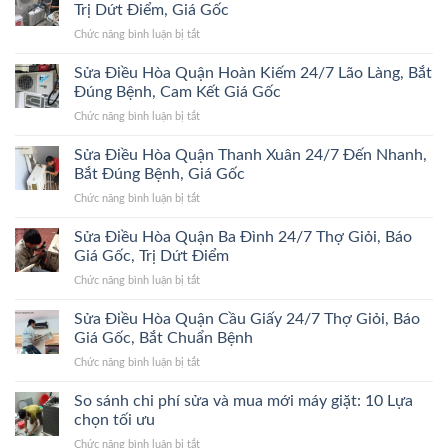
Hòa
Trị Dứt Điểm, Giá Gốc
Quận
ở
Chức năng bình luận bị tắt
Đống
Sửa
Đa
Điều
Sửa Điều Hòa Quận Hoàn Kiếm 24/7 Lão Làng, Bắt
24/7
Hòa
Bắt
Đúng Bệnh, Cam Kết Giá Gốc
Quận
Đúng
ở
Chức năng bình luận bị tắt
Hà
Bệnh,
Sửa
Đông
Trị
Điều
Sửa Điều Hòa Quận Thanh Xuân 24/7 Đến Nhanh,
24/7
Dứt
Hòa
Bắt
Bắt Đúng Bệnh, Giá Gốc
Điểm,
Quận
Đúng
Giá
ở
Chức năng bình luận bị tắt
Hoàn
Bệnh,
Gốc
Sửa
Kiếm
Trị
Điều
Sửa Điều Hòa Quận Ba Đình 24/7 Thợ Giỏi, Báo
24/7
Dứt
Hòa
Lão
Giá Gốc, Trị Dứt Điểm
Điểm,
Quận
Làng,
Giá
ở
Chức năng bình luận bị tắt
Thanh
Bắt
Gốc
Sửa
Xuân
Đúng
Điều
Sửa Điều Hòa Quận Cầu Giấy 24/7 Thợ Giỏi, Báo
24/7
Bệnh,
Hòa
Đến
Giá Gốc, Bắt Chuẩn Bệnh
Cam
Quận
Nhanh,
Kết
ở
Chức năng bình luận bị tắt
Ba
Bắt
Giá
Sửa
Đình
Đúng
Gốc
Điều
So sánh chi phí sửa và mua mới máy giặt: 10 Lựa
24/7
Bệnh,
Hòa
Thợ
chọn tối ưu
Giá
Quận
Giỏi,
Gốc
ở
Chức năng bình luận bị tắt
Cầu