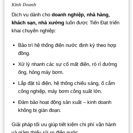
Kinh Doanh
Dịch vụ dành cho
doanh nghiệp, nhà hàng,
khách sạn, nhà xưởng
luôn được Tiến Đạt triển
khai chuyên nghiệp:
Bảo trì hệ thống điện nước định kỳ theo hợp
đồng.
Xử lý nhanh các sự cố mất điện, rò rỉ đường
ống, hỏng máy bơm.
Lắp đặt tủ điện, hệ thống chiếu sáng, ổ cắm
công nghiệp, máy bơm công suất lớn.
Đảm bảo hoạt động sản xuất – kinh doanh
không bị gián đoạn.
Giải pháp tối ưu giúp tiết kiệm chi phí vận hành
và giảm thiểu rủi ro điện nước.