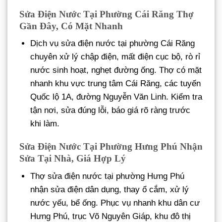
Sửa Điện Nước Tại Phường Cái Răng Thợ
Gần Đây, Có Mặt Nhanh
Dịch vụ sửa điện nước tại phường Cái Răng
chuyên xử lý chập điện, mất điện cục bộ, rò rỉ
nước sinh hoạt, nghẹt đường ống. Thợ có mặt
nhanh khu vực trung tâm Cái Răng, các tuyến
Quốc lộ 1A, đường Nguyễn Văn Linh. Kiểm tra
tận nơi, sửa đúng lỗi, báo giá rõ ràng trước
khi làm.
Sửa Điện Nước Tại Phường Hưng Phú Nhận
Sửa Tại Nhà, Giá Hợp Lý
Thợ sửa điện nước tại phường Hưng Phú
nhận sửa điện dân dụng, thay ổ cắm, xử lý
nước yếu, bể ống. Phục vụ nhanh khu dân cư
Hưng Phú, trục Võ Nguyên Giáp, khu đô thị