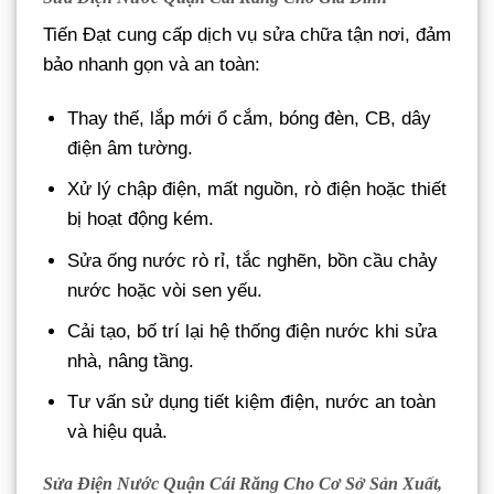
Tiến Đạt cung cấp dịch vụ sửa chữa tận nơi, đảm
bảo nhanh gọn và an toàn:
Thay thế, lắp mới ổ cắm, bóng đèn, CB, dây
điện âm tường.
Xử lý chập điện, mất nguồn, rò điện hoặc thiết
bị hoạt động kém.
Sửa ống nước rò rỉ, tắc nghẽn, bồn cầu chảy
nước hoặc vòi sen yếu.
Cải tạo, bố trí lại hệ thống điện nước khi sửa
nhà, nâng tầng.
Tư vấn sử dụng tiết kiệm điện, nước an toàn
và hiệu quả.
Sửa Điện Nước Quận Cái Răng Cho Cơ Sở Sản Xuất,