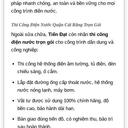
pháp nhanh chóng, an toàn và bền vững cho mọi
công trình điện nước.
Thi Công Điện Nước Quận Cái Răng Trọn Gói
Ngoài sửa chữa,
Tiến Đạt
còn nhận
thi công
điện nước trọn gói
cho công trình dân dụng và
công nghiệp:
Thi công hệ thống điện âm tường, tủ điện, đèn
chiếu sáng, ổ cắm.
Lắp đặt đường ống cấp thoát nước, hệ thống
nước nóng lạnh, máy bơm.
Vật tư được sử dụng 100% chính hãng, độ
bền cao, bảo hành dài hạn.
Bàn giao đúng tiến độ, có nghiệm thu, bảo trì
sau hoàn thành.