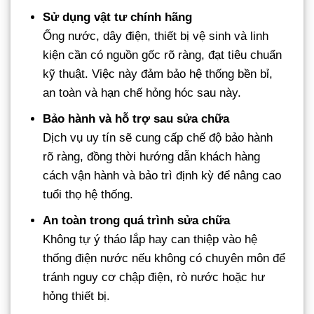
Sử dụng vật tư chính hãng
Ống nước, dây điện, thiết bị vệ sinh và linh
kiện cần có nguồn gốc rõ ràng, đạt tiêu chuẩn
kỹ thuật. Việc này đảm bảo hệ thống bền bỉ,
an toàn và hạn chế hỏng hóc sau này.
Bảo hành và hỗ trợ sau sửa chữa
Dịch vụ uy tín sẽ cung cấp chế độ bảo hành
rõ ràng, đồng thời hướng dẫn khách hàng
cách vận hành và bảo trì định kỳ để nâng cao
tuổi thọ hệ thống.
An toàn trong quá trình sửa chữa
Không tự ý tháo lắp hay can thiệp vào hệ
thống điện nước nếu không có chuyên môn để
tránh nguy cơ chập điện, rò nước hoặc hư
hỏng thiết bị.