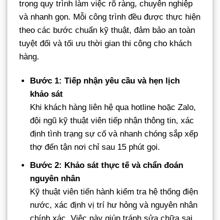
trọng quy trình làm việc rõ ràng, chuyên nghiệp
và nhanh gọn. Mỗi công trình đều được thực hiện
theo các bước chuẩn kỹ thuật, đảm bảo an toàn
tuyệt đối và tối ưu thời gian thi công cho khách
hàng.
Bước 1: Tiếp nhận yêu cầu và hẹn lịch
khảo sát
Khi khách hàng liên hệ qua hotline hoặc Zalo,
đội ngũ kỹ thuật viên tiếp nhận thông tin, xác
định tình trạng sự cố và nhanh chóng sắp xếp
thợ đến tận nơi chỉ sau 15 phút gọi.
Bước 2: Khảo sát thực tế và chẩn đoán
nguyên nhân
Kỹ thuật viên tiến hành kiểm tra hệ thống điện
nước, xác định vị trí hư hỏng và nguyên nhân
chính xác. Việc này giúp tránh sửa chữa sai