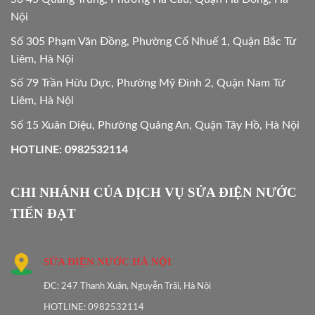
Nội
Số 305 Phạm Văn Đồng, Phường Cổ Nhuế 1, Quận Bắc Từ
Liêm, Hà Nội
Số 79 Trần Hữu Dực, Phường Mỹ Đình 2, Quận Nam Từ
Liêm, Hà Nội
Số 15 Xuân Diệu, Phường Quảng An, Quận Tây Hồ, Hà Nội
HOTLINE: 0982532114
CHI NHÁNH CỦA DỊCH VỤ SỬA ĐIỆN NƯỚC
TIẾN ĐẠT
SỬA ĐIỆN NƯỚC HÀ NỘI
ĐC: 247 Thanh Xuân, Nguyễn Trãi, Hà Nội
HOTLINE: 0982532114