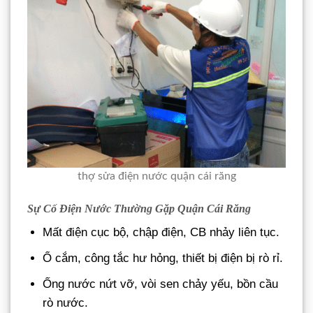
thợ sửa điện nước quận cái răng
Sự Cố Điện Nước Thường Gặp Quận Cái Răng
Mất điện cục bộ, chập điện, CB nhảy liên tục.
Ổ cắm, công tắc hư hỏng, thiết bị điện bị rò rỉ.
Ống nước nứt vỡ, vòi sen chảy yếu, bồn cầu
rò nước.