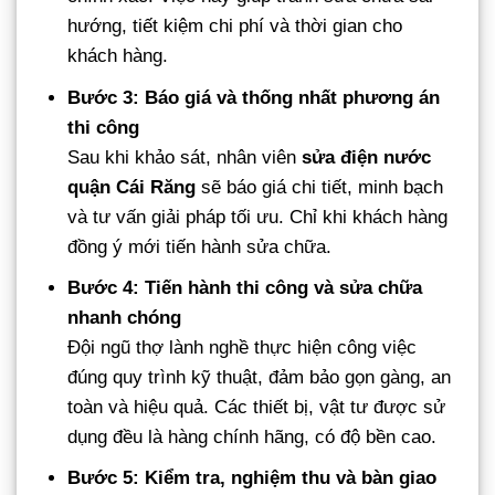
hướng, tiết kiệm chi phí và thời gian cho
khách hàng.
Bước 3: Báo giá và thống nhất phương án
thi công
Sau khi khảo sát, nhân viên
sửa điện nước
quận Cái Răng
sẽ báo giá chi tiết, minh bạch
và tư vấn giải pháp tối ưu. Chỉ khi khách hàng
đồng ý mới tiến hành sửa chữa.
Bước 4: Tiến hành thi công và sửa chữa
nhanh chóng
Đội ngũ thợ lành nghề thực hiện công việc
đúng quy trình kỹ thuật, đảm bảo gọn gàng, an
toàn và hiệu quả. Các thiết bị, vật tư được sử
dụng đều là hàng chính hãng, có độ bền cao.
Bước 5: Kiểm tra, nghiệm thu và bàn giao