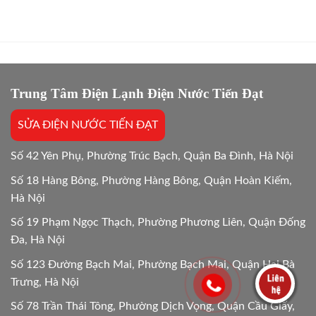
sửa
mới
Bắt
máy
máy
Chuẩn
giặt
giặt:
Bệnh
bao
10
lâu?
Lựa
Giải
chọn
đáp
tối
chi
Trung Tâm Điện Lạnh Điện Nước Tiến Đạt
ưu
tiết
Mới
SỬA ĐIỆN NƯỚC TIẾN ĐẠT
24/24
Số 42 Yên Phụ, Phường Trúc Bạch, Quận Ba Đình, Hà Nội
Số 18 Hàng Bông, Phường Hàng Bông, Quận Hoàn Kiếm,
Hà Nội
Số 19 Phạm Ngọc Thạch, Phường Phương Liên, Quận Đống
Đa, Hà Nội
Số 123 Đường Bạch Mai, Phường Bạch Mai, Quận Hai Bà
Trưng, Hà Nội
Số 78 Trần Thái Tông, Phường Dịch Vọng, Quận Cầu Giấy,