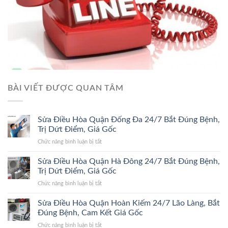
BÀI VIẾT ĐƯỢC QUAN TÂM
Sửa Điều Hòa Quận Đống Đa 24/7 Bắt Đúng Bệnh,
Trị Dứt Điểm, Giá Gốc
ở
Chức năng bình luận bị tắt
Sửa
Điều
Sửa Điều Hòa Quận Hà Đông 24/7 Bắt Đúng Bệnh,
Hòa
Trị Dứt Điểm, Giá Gốc
Quận
ở
Chức năng bình luận bị tắt
Đống
Sửa
Đa
Điều
Sửa Điều Hòa Quận Hoàn Kiếm 24/7 Lão Làng, Bắt
24/7
Hòa
Bắt
Đúng Bệnh, Cam Kết Giá Gốc
Quận
Đúng
ở
Chức năng bình luận bị tắt
Hà
Bệnh,