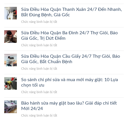
Sửa
Đông
Trị
Điều
Sửa Điều Hòa Quận Thanh Xuân 24/7 Đến Nhanh,
24/7
Dứt
Hòa
Bắt
Bắt Đúng Bệnh, Giá Gốc
Điểm,
Quận
Đúng
Giá
ở
Chức năng bình luận bị tắt
Hoàn
Bệnh,
Gốc
Sửa
Kiếm
Trị
Điều
Sửa Điều Hòa Quận Ba Đình 24/7 Thợ Giỏi, Báo
24/7
Dứt
Hòa
Lão
Giá Gốc, Trị Dứt Điểm
Điểm,
Quận
Làng,
Giá
ở
Chức năng bình luận bị tắt
Thanh
Bắt
Gốc
Sửa
Xuân
Đúng
Điều
Sửa Điều Hòa Quận Cầu Giấy 24/7 Thợ Giỏi, Báo
24/7
Bệnh,
Hòa
Đến
Giá Gốc, Bắt Chuẩn Bệnh
Cam
Quận
Nhanh,
Kết
ở
Chức năng bình luận bị tắt
Ba
Bắt
Giá
Sửa
Đình
Đúng
Gốc
Điều
So sánh chi phí sửa và mua mới máy giặt: 10 Lựa
24/7
Bệnh,
Hòa
Thợ
chọn tối ưu
Giá
Quận
Giỏi,
Gốc
ở
Chức năng bình luận bị tắt
Cầu
Báo
So
Giấy
Giá
sánh
Bảo hành sửa máy giặt bao lâu? Giải đáp chi tiết
24/7
Gốc,
chi
Thợ
Mới 24/24
Trị
phí
Giỏi,
Dứt
ở
Chức năng bình luận bị tắt
sửa
Báo
Điểm
Bảo
và
Giá
hành
mua
Gốc,