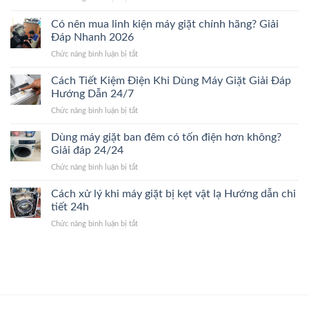
giá
Khi
đến
chi
nào
Có nên mua linh kiện máy giặt chính hãng? Giải
giá
tiết
nên
sửa
Đáp Nhanh 2026
2026
thay
máy
ở
Chức năng bình luận bị tắt
máy
giặt.
Có
giặt
Giải
nên
Cách Tiết Kiệm Điện Khi Dùng Máy Giặt Giải Đáp
mới?
Đáp
mua
Dấu
Hướng Dẫn 24/7
24/24
linh
hiệu
ở
Chức năng bình luận bị tắt
kiện
nhận
Cách
máy
biết
Tiết
Dùng máy giặt ban đêm có tốn điện hơn không?
giặt
nhanh
Kiệm
chính
Giải đáp 24/24
24/7
Điện
hãng?
ở
Chức năng bình luận bị tắt
Khi
Giải
Dùng
Dùng
Đáp
máy
Cách xử lý khi máy giặt bị kẹt vật lạ Hướng dẫn chi
Máy
Nhanh
giặt
Giặt
tiết 24h
2026
ban
Giải
ở
Chức năng bình luận bị tắt
đêm
Đáp
Cách
có
Hướng
xử
tốn
Dẫn
lý
điện
24/7
khi
hơn
máy
không?
giặt
Giải
bị
đáp