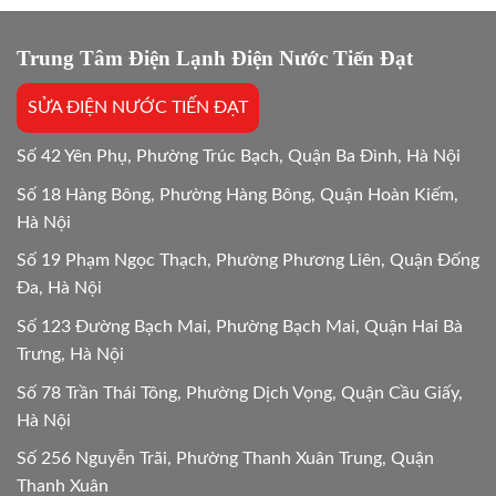
kẹt
24/24
vật
lạ
Trung Tâm Điện Lạnh Điện Nước Tiến Đạt
Hướng
dẫn
SỬA ĐIỆN NƯỚC TIẾN ĐẠT
chi
tiết
24h
Số 42 Yên Phụ, Phường Trúc Bạch, Quận Ba Đình, Hà Nội
Số 18 Hàng Bông, Phường Hàng Bông, Quận Hoàn Kiếm,
Hà Nội
Số 19 Phạm Ngọc Thạch, Phường Phương Liên, Quận Đống
Đa, Hà Nội
Số 123 Đường Bạch Mai, Phường Bạch Mai, Quận Hai Bà
Trưng, Hà Nội
Số 78 Trần Thái Tông, Phường Dịch Vọng, Quận Cầu Giấy,
Hà Nội
Số 256 Nguyễn Trãi, Phường Thanh Xuân Trung, Quận
Thanh Xuân