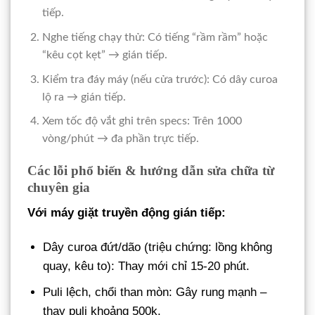
tiếp.
Nghe tiếng chạy thử: Có tiếng “rầm rầm” hoặc
“kêu cọt kẹt” → gián tiếp.
Kiểm tra đáy máy (nếu cửa trước): Có dây curoa
lộ ra → gián tiếp.
Xem tốc độ vắt ghi trên specs: Trên 1000
vòng/phút → đa phần trực tiếp.
Các lỗi phổ biến & hướng dẫn sửa chữa từ
chuyên gia
Với máy giặt truyền động gián tiếp:
Dây curoa đứt/dão (triệu chứng: lồng không
quay, kêu to): Thay mới chỉ 15-20 phút.
Puli lệch, chổi than mòn: Gây rung mạnh –
thay puli khoảng 500k.