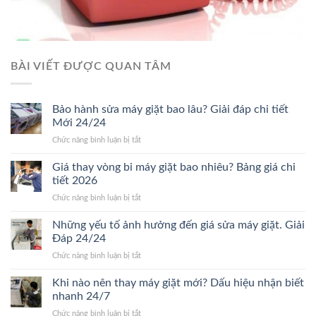
BÀI VIẾT ĐƯỢC QUAN TÂM
Bảo hành sửa máy giặt bao lâu? Giải đáp chi tiết
Mới 24/24
ở
Chức năng bình luận bị tắt
Bảo
hành
Giá thay vòng bi máy giặt bao nhiêu? Bảng giá chi
sửa
tiết 2026
máy
ở
Chức năng bình luận bị tắt
giặt
Giá
bao
thay
Những yếu tố ảnh hưởng đến giá sửa máy giặt. Giải
lâu?
vòng
Giải
Đáp 24/24
bi
đáp
ở
Chức năng bình luận bị tắt
máy
chi
Những
giặt
tiết
yếu
Khi nào nên thay máy giặt mới? Dấu hiệu nhận biết
bao
Mới
tố
nhiêu?
nhanh 24/7
24/24
ảnh
Bảng
ở
Chức năng bình luận bị tắt
hưởng