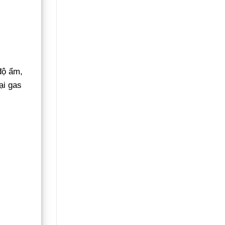
máy
giặt:
giặt
10
bao
Lựa
lâu?
chọn
Giải
tối
đáp
ưu
chi
tiết
độ ẩm,
Mới
24/24
ại gas