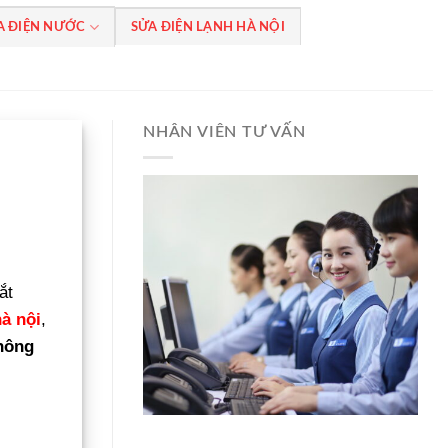
A ĐIỆN NƯỚC
SỬA ĐIỆN LẠNH HÀ NỘI
NHÂN VIÊN TƯ VẤN
ắt
à nội
,
hông