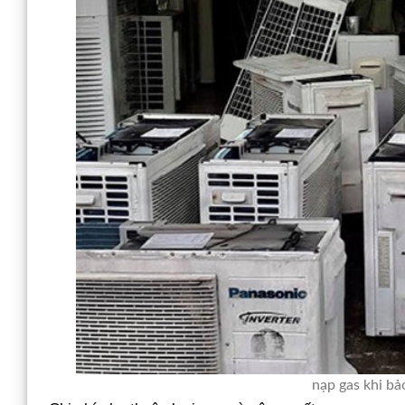
nạp gas khi bả