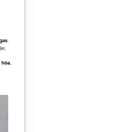
gas
.
én.
 hòa
,