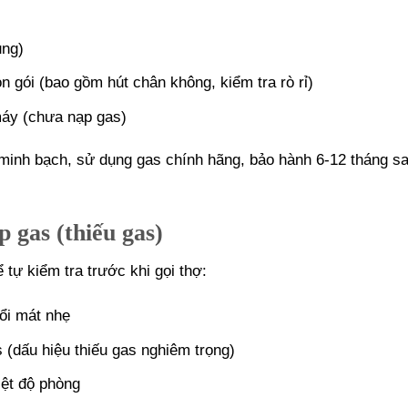
ung)
 gói (bao gồm hút chân không, kiểm tra rò rỉ)
áy (chưa nạp gas)
 minh bạch, sử dụng gas chính hãng, bảo hành 6-12 tháng sa
 gas (thiếu gas)
 tự kiểm tra trước khi gọi thợ:
ổi mát nhẹ
s (dấu hiệu thiếu gas nghiêm trọng)
iệt độ phòng