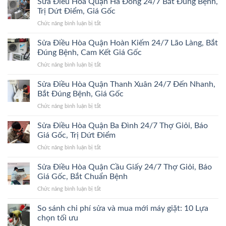
Sửa Điều Hòa Quận Hà Đông 24/7 Bắt Đúng Bệnh,
Hòa
Trị Dứt Điểm, Giá Gốc
Quận
ở
Chức năng bình luận bị tắt
Đống
Sửa
Đa
Điều
Sửa Điều Hòa Quận Hoàn Kiếm 24/7 Lão Làng, Bắt
24/7
Hòa
Bắt
Đúng Bệnh, Cam Kết Giá Gốc
Quận
Đúng
ở
Chức năng bình luận bị tắt
Hà
Bệnh,
Sửa
Đông
Trị
Điều
Sửa Điều Hòa Quận Thanh Xuân 24/7 Đến Nhanh,
24/7
Dứt
Hòa
Bắt
Bắt Đúng Bệnh, Giá Gốc
Điểm,
Quận
Đúng
Giá
ở
Chức năng bình luận bị tắt
Hoàn
Bệnh,
Gốc
Sửa
Kiếm
Trị
Điều
Sửa Điều Hòa Quận Ba Đình 24/7 Thợ Giỏi, Báo
24/7
Dứt
Hòa
Lão
Giá Gốc, Trị Dứt Điểm
Điểm,
Quận
Làng,
Giá
ở
Chức năng bình luận bị tắt
Thanh
Bắt
Gốc
Sửa
Xuân
Đúng
Điều
Sửa Điều Hòa Quận Cầu Giấy 24/7 Thợ Giỏi, Báo
24/7
Bệnh,
Hòa
Đến
Giá Gốc, Bắt Chuẩn Bệnh
Cam
Quận
Nhanh,
Kết
ở
Chức năng bình luận bị tắt
Ba
Bắt
Giá
Sửa
Đình
Đúng
Gốc
Điều
So sánh chi phí sửa và mua mới máy giặt: 10 Lựa
24/7
Bệnh,
Hòa
Thợ
chọn tối ưu
Giá
Quận
Giỏi,
Gốc