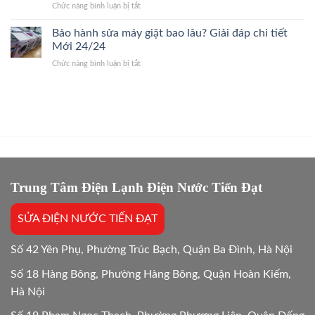
ở
Chức năng bình luận bị tắt
Cầu
Báo
So
Giấy
Giá
sánh
Bảo hành sửa máy giặt bao lâu? Giải đáp chi tiết
24/7
Gốc,
chi
Thợ
Mới 24/24
Trị
phí
Giỏi,
Dứt
ở
Chức năng bình luận bị tắt
sửa
Báo
Điểm
Bảo
và
Giá
hành
mua
Gốc,
sửa
mới
Bắt
máy
máy
Chuẩn
giặt
giặt:
Bệnh
bao
10
lâu?
Lựa
Giải
chọn
đáp
tối
chi
Trung Tâm Điện Lạnh Điện Nước Tiến Đạt
ưu
tiết
Mới
SỬA ĐIỆN NƯỚC TIẾN ĐẠT
24/24
Số 42 Yên Phụ, Phường Trúc Bạch, Quận Ba Đình, Hà Nội
Số 18 Hàng Bông, Phường Hàng Bông, Quận Hoàn Kiếm,
Hà Nội