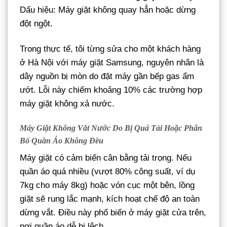
Dấu hiệu: Máy giặt không quay hẳn hoặc dừng
đột ngột.
Trong thực tế, tôi từng sửa cho một khách hàng
ở Hà Nội với máy giặt Samsung, nguyên nhân là
dây nguồn bị mòn do đặt máy gần bếp gas ẩm
ướt. Lỗi này chiếm khoảng 10% các trường hợp
máy giặt không xả nước.
Máy Giặt Không Vắt Nước Do Bị Quá Tải Hoặc Phân
Bố Quần Áo Không Đều
Máy giặt có cảm biến cân bằng tải trọng. Nếu
quần áo quá nhiều (vượt 80% công suất, ví dụ
7kg cho máy 8kg) hoặc vón cục một bên, lồng
giặt sẽ rung lắc mạnh, kích hoạt chế độ an toàn
dừng vắt. Điều này phổ biến ở máy giặt cửa trên,
nơi quần áo dễ bị lệch.