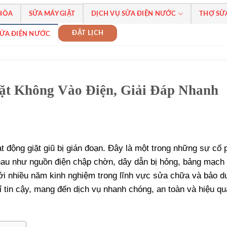
 HÒA
SỬA MÁY GIẶT
DỊCH VỤ SỬA ĐIỆN NƯỚC
THỢ SỬ
ĐẶT LỊCH
SỬA ĐIỆN NƯỚC
ặt Không Vào Điện, Giải Đáp Nhanh
ạt động giặt giũ bị gián đoạn. Đây là một trong những sự cố 
nhau như nguồn điện chập chờn, dây dẫn bị hỏng, bảng mạch
Với nhiều năm kinh nghiệm trong lĩnh vực sửa chữa và bảo 
hỉ tin cậy, mang đến dịch vụ nhanh chóng, an toàn và hiệu q