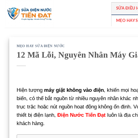
Bỏ
SỬA ĐIỀU
qua
nội
MẸO HAY 
dung
MẸO HAY SỬA ĐIỆN NƯỚC
12 Mã Lỗi, Nguyên Nhân Máy Gi
Hiện tượng
máy giặt không vào điện
, khiến mọi ho
biến, có thể bắt nguồn từ nhiều nguyên nhân khác 
trục trặc hoặc nút nguồn hoạt động không ổn định. 
thiết bị điện lạnh,
Điện Nước Tiến Đạt
luôn là địa c
khách hàng.