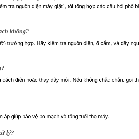
ểm tra nguồn điện máy giặt”, tôi tổng hợp các câu hỏi phổ b
mạch không?
0% trường hợp. Hãy kiểm tra nguồn điện, ổ cắm, và dây ng
g?
 cách điện hoặc thay dây mới. Nếu không chắc chắn, gọi t
 áp giúp bảo vệ bo mạch và tăng tuổi thọ máy.
xử lý?