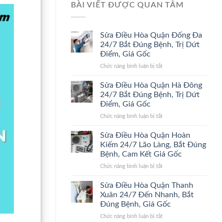
BÀI VIẾT ĐƯỢC QUAN TÂM
Sửa Điều Hòa Quận Đống Đa
24/7 Bắt Đúng Bệnh, Trị Dứt
Điểm, Giá Gốc
ở
Chức năng bình luận bị tắt
Sửa
Điều
Sửa Điều Hòa Quận Hà Đông
Hòa
24/7 Bắt Đúng Bệnh, Trị Dứt
Quận
Điểm, Giá Gốc
Đống
ở
Chức năng bình luận bị tắt
Đa
Sửa
24/7
Điều
Bắt
Sửa Điều Hòa Quận Hoàn
Hòa
Đúng
Kiếm 24/7 Lão Làng, Bắt Đúng
Quận
Bệnh,
Bệnh, Cam Kết Giá Gốc
Hà
Trị
ở
Chức năng bình luận bị tắt
Đông
Dứt
Sửa
24/7
Điểm,
Điều
Bắt
Giá
Sửa Điều Hòa Quận Thanh
Hòa
Đúng
Gốc
Xuân 24/7 Đến Nhanh, Bắt
Quận
Bệnh,
Đúng Bệnh, Giá Gốc
Hoàn
Trị
ở
Chức năng bình luận bị tắt
Kiếm
Dứt