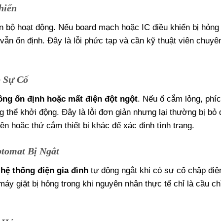
hiển
oàn bộ hoạt động. Nếu board mạch hoặc IC điều khiển bị hỏn
vẫn ổn định. Đây là lỗi phức tạp và cần kỹ thuật viên chuyê
 Sự Cố
ông ổn định hoặc mất điện đột ngột
. Nếu ổ cắm lỏng, phí
 thể khởi động. Đây là lỗi đơn giản nhưng lại thường bị bỏ 
n hoặc thử cắm thiết bị khác để xác định tình trạng.
tomat Bị Ngắt
hệ thống điện gia đình
tự động ngắt khi có sự cố chập điệ
áy giặt bị hỏng trong khi nguyên nhân thực tế chỉ là cầu chì