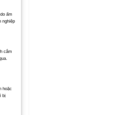
g do ẩm
n nghiệp
ch cắm
qua.
n hoặc
 bị