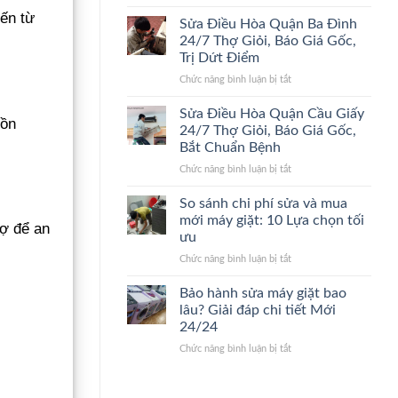
Sửa
24/7
Điểm,
iến từ
Điều
Lão
Giá
Sửa Điều Hòa Quận Ba Đình
Hòa
Làng,
Gốc
24/7 Thợ Giỏi, Báo Giá Gốc,
Quận
Bắt
Trị Dứt Điểm
Thanh
Đúng
ở
Chức năng bình luận bị tắt
Xuân
Bệnh,
Sửa
24/7
Cam
Điều
Đến
Kết
Sửa Điều Hòa Quận Cầu Giấy
uồn
Hòa
Nhanh,
Giá
24/7 Thợ Giỏi, Báo Giá Gốc,
Quận
Bắt
Gốc
Bắt Chuẩn Bệnh
Ba
Đúng
ở
Chức năng bình luận bị tắt
Đình
Bệnh,
Sửa
24/7
Giá
Điều
Thợ
Gốc
So sánh chi phí sửa và mua
Hòa
Giỏi,
mới máy giặt: 10 Lựa chọn tối
hợ để an
Quận
Báo
ưu
Cầu
Giá
ở
Chức năng bình luận bị tắt
Giấy
Gốc,
So
24/7
Trị
sánh
Thợ
Dứt
Bảo hành sửa máy giặt bao
chi
Giỏi,
Điểm
lâu? Giải đáp chi tiết Mới
phí
Báo
24/24
sửa
Giá
ở
Chức năng bình luận bị tắt
và
Gốc,
Bảo
mua
Bắt
hành
mới
Chuẩn
sửa
máy
Bệnh