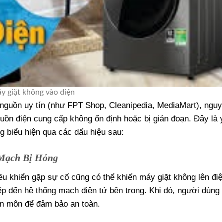
áy giặt không vào điện
 nguồn uy tín (như FPT Shop, Cleanipedia, MediaMart), ngu
uồn điện cung cấp không ổn định hoặc bị gián đoạn. Đây là 
 biểu hiện qua các dấu hiệu sau:
 Mạch Bị Hỏng
u khiển gặp sự cố cũng có thể khiến máy giặt không lên đi
iếp đến hệ thống mạch điện tử bên trong. Khi đó, người dùng
ên môn để đảm bảo an toàn.