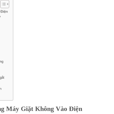
 Điện
?
ỏng
gắt
n
ng Máy Giặt Không Vào Điện