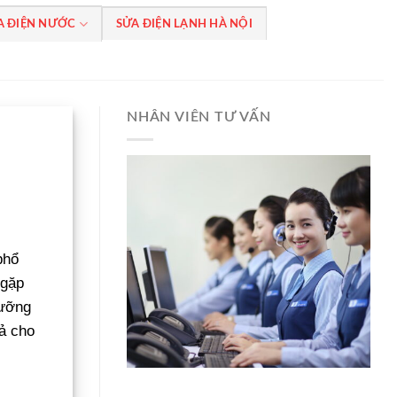
A ĐIỆN NƯỚC
SỬA ĐIỆN LẠNH HÀ NỘI
NHÂN VIÊN TƯ VẤN
phổ
 gặp
dưỡng
uả cho