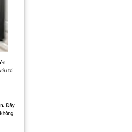
yên
yếu tố
ện. Đây
 không