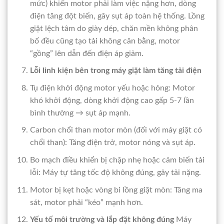
mức) khiến motor phải làm việc nặng hơn, dòng
điện tăng đột biến, gây sụt áp toàn hệ thống. Lồng
giặt lệch tâm do giày dép, chăn mền không phân
bố đều cũng tạo tải không cân bằng, motor
“gồng” lên dẫn đến điện áp giảm.
Lỗi linh kiện bên trong máy giặt làm tăng tải điện
Tụ điện khởi động motor yếu hoặc hỏng: Motor
khó khởi động, dòng khởi động cao gấp 5-7 lần
bình thường → sụt áp mạnh.
Carbon chổi than motor mòn (đối với máy giặt có
chổi than): Tăng điện trở, motor nóng và sụt áp.
Bo mạch điều khiển bị chập nhẹ hoặc cảm biến tải
lỗi: Máy tự tăng tốc độ không đúng, gây tải nặng.
Motor bị kẹt hoặc vòng bi lồng giặt mòn: Tăng ma
sát, motor phải “kéo” mạnh hơn.
Yếu tố môi trường và lắp đặt không đúng
Máy