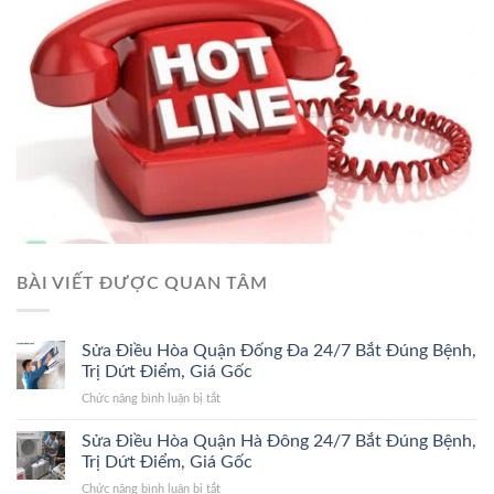
BÀI VIẾT ĐƯỢC QUAN TÂM
Sửa Điều Hòa Quận Đống Đa 24/7 Bắt Đúng Bệnh,
Trị Dứt Điểm, Giá Gốc
ở
Chức năng bình luận bị tắt
Sửa
Điều
Sửa Điều Hòa Quận Hà Đông 24/7 Bắt Đúng Bệnh,
Hòa
Trị Dứt Điểm, Giá Gốc
Quận
ở
Chức năng bình luận bị tắt
Đống