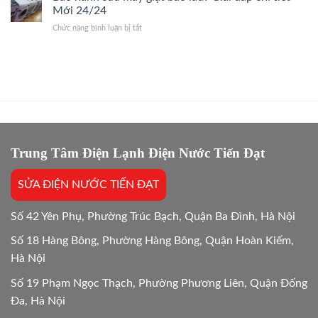
chi
Thợ
Mới 24/24
Trị
phí
Giỏi,
Dứt
ở
Chức năng bình luận bị tắt
sửa
Báo
Điểm
Bảo
và
Giá
hành
mua
Gốc,
sửa
mới
Bắt
máy
máy
Chuẩn
giặt
giặt:
Bệnh
bao
10
lâu?
Lựa
Giải
chọn
đáp
tối
chi
Trung Tâm Điện Lạnh Điện Nước Tiến Đạt
ưu
tiết
Mới
SỬA ĐIỆN NƯỚC TIẾN ĐẠT
24/24
Số 42 Yên Phụ, Phường Trúc Bạch, Quận Ba Đình, Hà Nội
Số 18 Hàng Bông, Phường Hàng Bông, Quận Hoàn Kiếm,
Hà Nội
Số 19 Phạm Ngọc Thạch, Phường Phương Liên, Quận Đống
Đa, Hà Nội