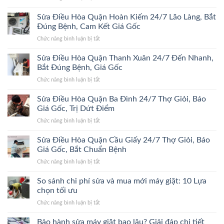
Sửa
Đa
Điều
Sửa Điều Hòa Quận Hoàn Kiếm 24/7 Lão Làng, Bắt
24/7
Hòa
Bắt
Đúng Bệnh, Cam Kết Giá Gốc
Quận
Đúng
ở
Chức năng bình luận bị tắt
Hà
Bệnh,
Sửa
Đông
Trị
Điều
Sửa Điều Hòa Quận Thanh Xuân 24/7 Đến Nhanh,
24/7
Dứt
Hòa
Bắt
Bắt Đúng Bệnh, Giá Gốc
Điểm,
Quận
Đúng
Giá
ở
Chức năng bình luận bị tắt
Hoàn
Bệnh,
Gốc
Sửa
Kiếm
Trị
Điều
Sửa Điều Hòa Quận Ba Đình 24/7 Thợ Giỏi, Báo
24/7
Dứt
Hòa
Lão
Giá Gốc, Trị Dứt Điểm
Điểm,
Quận
Làng,
Giá
ở
Chức năng bình luận bị tắt
Thanh
Bắt
Gốc
Sửa
Xuân
Đúng
Điều
Sửa Điều Hòa Quận Cầu Giấy 24/7 Thợ Giỏi, Báo
24/7
Bệnh,
Hòa
Đến
Giá Gốc, Bắt Chuẩn Bệnh
Cam
Quận
Nhanh,
Kết
ở
Chức năng bình luận bị tắt
Ba
Bắt
Giá
Sửa
Đình
Đúng
Gốc
Điều
So sánh chi phí sửa và mua mới máy giặt: 10 Lựa
24/7
Bệnh,
Hòa
Thợ
chọn tối ưu
Giá
Quận
Giỏi,
Gốc
ở
Chức năng bình luận bị tắt
Cầu
Báo
So
Giấy
Giá
sánh
Bảo hành sửa máy giặt bao lâu? Giải đáp chi tiết
24/7
Gốc,