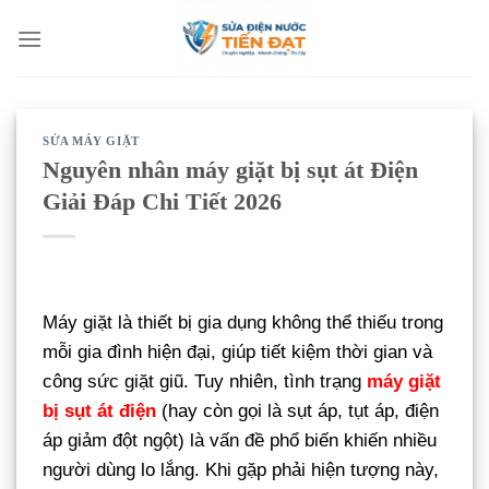
Bỏ
qua
nội
dung
SỬA MÁY GIẶT
Nguyên nhân máy giặt bị sụt át Điện
Giải Đáp Chi Tiết 2026
Máy giặt là thiết bị gia dụng không thể thiếu trong
mỗi gia đình hiện đại, giúp tiết kiệm thời gian và
công sức giặt giũ. Tuy nhiên, tình trạng
máy giặt
bị sụt át điện
(hay còn gọi là sụt áp, tụt áp, điện
áp giảm đột ngột) là vấn đề phổ biến khiến nhiều
người dùng lo lắng. Khi gặp phải hiện tượng này,