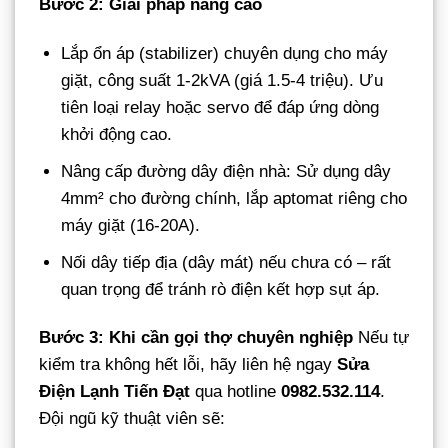
Bước 2: Giải pháp nâng cao
Lắp ổn áp (stabilizer) chuyên dụng cho máy
giặt, công suất 1-2kVA (giá 1.5-4 triệu). Ưu
tiên loại relay hoặc servo để đáp ứng dòng
khởi động cao.
Nâng cấp đường dây điện nhà: Sử dụng dây
4mm² cho đường chính, lắp aptomat riêng cho
máy giặt (16-20A).
Nối dây tiếp địa (dây mát) nếu chưa có – rất
quan trọng để tránh rò điện kết hợp sụt áp.
Bước 3: Khi cần gọi thợ chuyên nghiệp
Nếu tự
kiểm tra không hết lỗi, hãy liên hệ ngay
Sửa
Điện Lạnh Tiến Đạt
qua hotline
0982.532.114
.
Đội ngũ kỹ thuật viên sẽ: