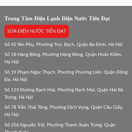
mua
Gốc,
mới
Bắt
máy
Chuẩn
giặt:
Trung Tâm Điện Lạnh Điện Nước Tiến Đạt
Bệnh
10
Lựa
SỬA ĐIỆN NƯỚC TIẾN ĐẠT
chọn
tối
ưu
Số 42 Yên Phụ, Phường Trúc Bạch, Quận Ba Đình, Hà Nội
Số 18 Hàng Bông, Phường Hàng Bông, Quận Hoàn Kiếm,
Hà Nội
Số 19 Phạm Ngọc Thạch, Phường Phương Liên, Quận Đống
Đa, Hà Nội
Số 123 Đường Bạch Mai, Phường Bạch Mai, Quận Hai Bà
Trưng, Hà Nội
Số 78 Trần Thái Tông, Phường Dịch Vọng, Quận Cầu Giấy,
Hà Nội
Số 256 Nguyễn Trãi, Phường Thanh Xuân Trung, Quận