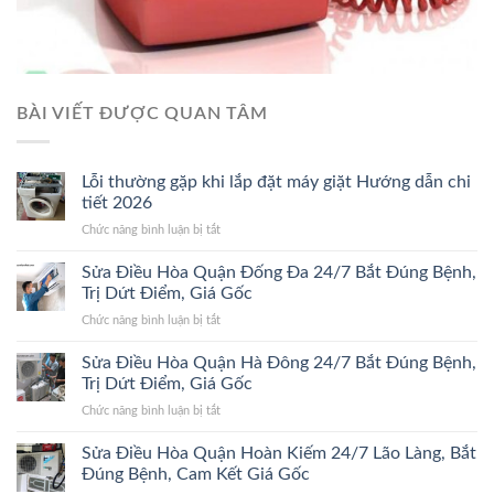
BÀI VIẾT ĐƯỢC QUAN TÂM
Lỗi thường gặp khi lắp đặt máy giặt Hướng dẫn chi
tiết 2026
ở
Chức năng bình luận bị tắt
Lỗi
thường
Sửa Điều Hòa Quận Đống Đa 24/7 Bắt Đúng Bệnh,
gặp
Trị Dứt Điểm, Giá Gốc
khi
ở
Chức năng bình luận bị tắt
lắp
Sửa
đặt
Điều
Sửa Điều Hòa Quận Hà Đông 24/7 Bắt Đúng Bệnh,
máy
Hòa
giặt
Trị Dứt Điểm, Giá Gốc
Quận
Hướng
ở
Chức năng bình luận bị tắt
Đống
dẫn
Sửa
Đa
chi
Điều
Sửa Điều Hòa Quận Hoàn Kiếm 24/7 Lão Làng, Bắt
24/7
tiết
Hòa
Bắt
Đúng Bệnh, Cam Kết Giá Gốc
2026
Quận
Đúng