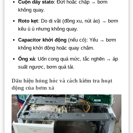
Cuộn dây stato
: Đứt hoặc chập → bơm
không quay.
Roto kẹt
: Do dị vật (đồng xu, nút áo) → bơm
kêu ù ù nhưng không quay.
Capacitor khởi động
(nếu có): Yếu → bơm
không khởi động hoặc quay chậm.
Ống xả
: Uốn cong quá mức, tắc nghẽn → áp
suất ngược, bơm quá tải.
Dấu hiệu hỏng hóc và cách kiểm tra hoạt
động của bơm xả