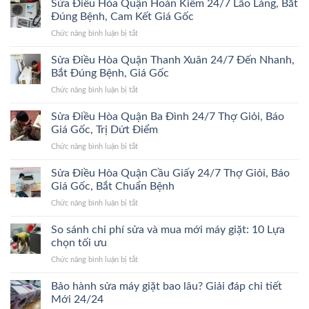
Sửa Điều Hòa Quận Hoàn Kiếm 24/7 Lão Làng, Bắt
24/7
Hòa
Bắt
Đúng Bệnh, Cam Kết Giá Gốc
Quận
Đúng
ở
Chức năng bình luận bị tắt
Hà
Bệnh,
Sửa
Đông
Trị
Điều
Sửa Điều Hòa Quận Thanh Xuân 24/7 Đến Nhanh,
24/7
Dứt
Hòa
Bắt
Bắt Đúng Bệnh, Giá Gốc
Điểm,
Quận
Đúng
Giá
ở
Chức năng bình luận bị tắt
Hoàn
Bệnh,
Gốc
Sửa
Kiếm
Trị
Điều
Sửa Điều Hòa Quận Ba Đình 24/7 Thợ Giỏi, Báo
24/7
Dứt
Hòa
Lão
Giá Gốc, Trị Dứt Điểm
Điểm,
Quận
Làng,
Giá
ở
Chức năng bình luận bị tắt
Thanh
Bắt
Gốc
Sửa
Xuân
Đúng
Điều
Sửa Điều Hòa Quận Cầu Giấy 24/7 Thợ Giỏi, Báo
24/7
Bệnh,
Hòa
Đến
Giá Gốc, Bắt Chuẩn Bệnh
Cam
Quận
Nhanh,
Kết
ở
Chức năng bình luận bị tắt
Ba
Bắt
Giá
Sửa
Đình
Đúng
Gốc
Điều
So sánh chi phí sửa và mua mới máy giặt: 10 Lựa
24/7
Bệnh,
Hòa
Thợ
chọn tối ưu
Giá
Quận
Giỏi,
Gốc
ở
Chức năng bình luận bị tắt
Cầu
Báo
So
Giấy
Giá
sánh
Bảo hành sửa máy giặt bao lâu? Giải đáp chi tiết
24/7
Gốc,
chi
Thợ
Mới 24/24
Trị
phí
Giỏi,