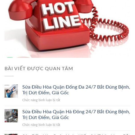
BÀI VIẾT ĐƯỢC QUAN TÂM
Sửa Điều Hòa Quận Đống Đa 24/7 Bắt Đúng Bệnh,
Trị Dứt Điểm, Giá Gốc
ở
Chức năng bình luận bị tắt
Sửa
Điều
Sửa Điều Hòa Quận Hà Đông 24/7 Bắt Đúng Bệnh,
Hòa
Trị Dứt Điểm, Giá Gốc
Quận
ở
Chức năng bình luận bị tắt
Đống
Sửa
Đa
Điều