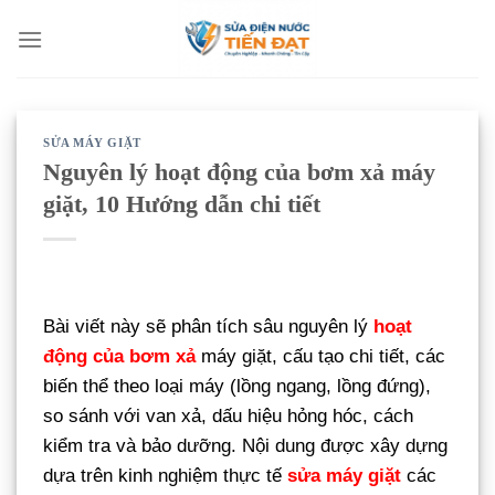
Bỏ
qua
nội
dung
SỬA MÁY GIẶT
Nguyên lý hoạt động của bơm xả máy
giặt, 10 Hướng dẫn chi tiết
Bài viết này sẽ phân tích sâu nguyên lý
hoạt
động của bơm xả
máy giặt, cấu tạo chi tiết, các
biến thể theo loại máy (lồng ngang, lồng đứng),
so sánh với van xả, dấu hiệu hỏng hóc, cách
kiểm tra và bảo dưỡng. Nội dung được xây dựng
dựa trên kinh nghiệm thực tế
sửa máy giặt
các