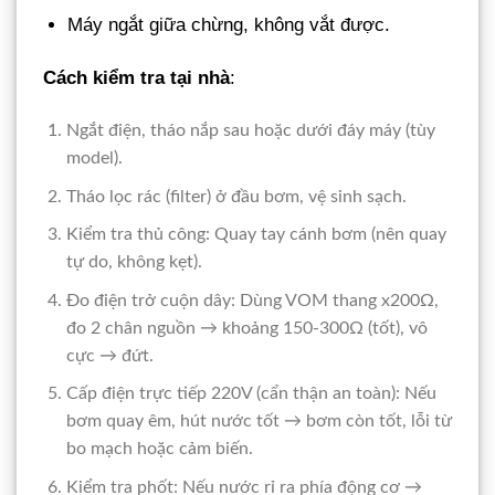
Máy ngắt giữa chừng, không vắt được.
Cách kiểm tra tại nhà
:
Ngắt điện, tháo nắp sau hoặc dưới đáy máy (tùy
model).
Tháo lọc rác (filter) ở đầu bơm, vệ sinh sạch.
Kiểm tra thủ công: Quay tay cánh bơm (nên quay
tự do, không kẹt).
Đo điện trở cuộn dây: Dùng VOM thang x200Ω,
đo 2 chân nguồn → khoảng 150-300Ω (tốt), vô
cực → đứt.
Cấp điện trực tiếp 220V (cẩn thận an toàn): Nếu
bơm quay êm, hút nước tốt → bơm còn tốt, lỗi từ
bo mạch hoặc cảm biến.
Kiểm tra phốt: Nếu nước rỉ ra phía động cơ →