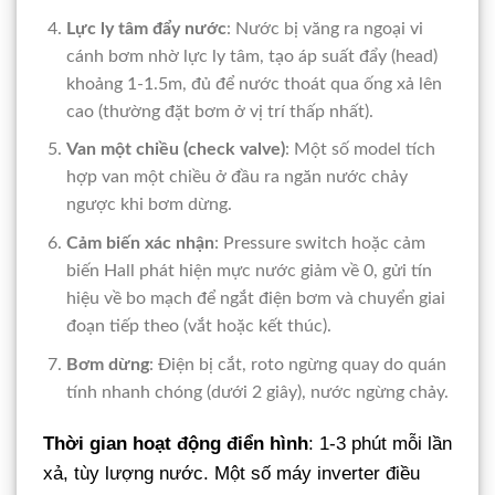
Lực ly tâm đẩy nước
: Nước bị văng ra ngoại vi
cánh bơm nhờ lực ly tâm, tạo áp suất đẩy (head)
khoảng 1-1.5m, đủ để nước thoát qua ống xả lên
cao (thường đặt bơm ở vị trí thấp nhất).
Van một chiều (check valve)
: Một số model tích
hợp van một chiều ở đầu ra ngăn nước chảy
ngược khi bơm dừng.
Cảm biến xác nhận
: Pressure switch hoặc cảm
biến Hall phát hiện mực nước giảm về 0, gửi tín
hiệu về bo mạch để ngắt điện bơm và chuyển giai
đoạn tiếp theo (vắt hoặc kết thúc).
Bơm dừng
: Điện bị cắt, roto ngừng quay do quán
tính nhanh chóng (dưới 2 giây), nước ngừng chảy.
Thời gian hoạt động điển hình
: 1-3 phút mỗi lần
xả, tùy lượng nước. Một số máy inverter điều