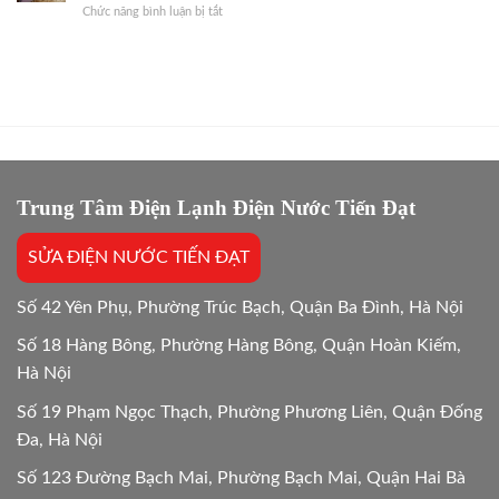
Dứt
ở
Chức năng bình luận bị tắt
sửa
Báo
Điểm
Bảo
và
Giá
hành
mua
Gốc,
sửa
mới
Bắt
máy
máy
Chuẩn
giặt
giặt:
Bệnh
bao
10
lâu?
Lựa
Giải
chọn
đáp
tối
chi
Trung Tâm Điện Lạnh Điện Nước Tiến Đạt
ưu
tiết
Mới
SỬA ĐIỆN NƯỚC TIẾN ĐẠT
24/24
Số 42 Yên Phụ, Phường Trúc Bạch, Quận Ba Đình, Hà Nội
Số 18 Hàng Bông, Phường Hàng Bông, Quận Hoàn Kiếm,
Hà Nội
Số 19 Phạm Ngọc Thạch, Phường Phương Liên, Quận Đống
Đa, Hà Nội
Số 123 Đường Bạch Mai, Phường Bạch Mai, Quận Hai Bà