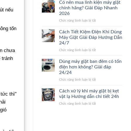
nào
sửa
Có nên mua linh kiện máy giặt
nên
máy
chính hãng? Giải Đáp Nhanh
út nếu
thay
giặt.
2026
máy
Giải
ở
Chức năng bình luận bị tắt
giặt
Đáp
Có
mới?
24/24
hông tốn
nên
Dấu
Cách Tiết Kiệm Điện Khi Dùng
mua
hiệu
Máy Giặt Giải Đáp Hướng Dẫn
linh
nhận
24/7
kiện
biết
én chưa
ở
Chức năng bình luận bị tắt
máy
nhanh
Cách
giặt
24/7
ể tránh
Tiết
chính
Dùng máy giặt ban đêm có tốn
Kiệm
hãng?
điện hơn không? Giải đáp
Điện
Giải
24/24
Khi
Đáp
ở
Chức năng bình luận bị tắt
Dùng
Nhanh
Dùng
Máy
2026
máy
Giặt
Cách xử lý khi máy giặt bị kẹt
tức thì”
giặt
Giải
vật lạ Hướng dẫn chi tiết 24h
ban
Đáp
hải
ở
Chức năng bình luận bị tắt
đêm
Hướng
Cách
 gió
có
Dẫn
xử
tốn
24/7
lý
điện
khi
hơn
máy
không?