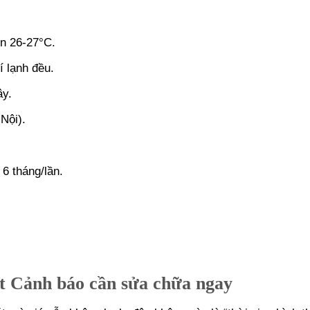
ên 26-27°C.
í lạnh đều.
ây.
Nội).
 6 tháng/lần.
.
át Cảnh báo cần sửa chữa ngay