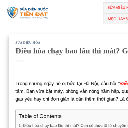
Bỏ
SỬA ĐIỀU
qua
nội
MẸO HAY 
dung
SỬA ĐIỀU HÒA
Điều hòa chạy bao lâu thì mát? Gi
Trong những ngày hè oi bức tại Hà Nội, câu hỏi
“
Điề
tâm. Bạn vừa bật máy, phòng vẫn nóng hầm hập, quạ
gas yếu hay chỉ đơn giản là cần thêm thời gian? Là
Table of Contents
Điều hòa chạy bao lâu thì mát? Con số thực tế từ chuyên 