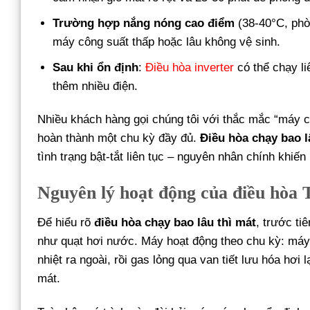
Trường hợp nắng nóng cao điểm
(38-40°C, phòn
máy công suất thấp hoặc lâu không vệ sinh.
Sau khi ổn định
:
Điều hòa inverter
có thể chạy li
thêm nhiều điện.
Nhiều khách hàng gọi chúng tôi với thắc mắc “máy c
hoàn thành một chu kỳ đầy đủ.
Điều hòa chạy bao l
tình trạng bật-tắt liên tục – nguyên nhân chính khiế
Nguyên lý hoạt động của điều hòa T
Để hiểu rõ
điều hòa chạy bao lâu thì mát
, trước ti
như quạt hơi nước. Máy hoạt động theo chu kỳ: máy 
nhiệt ra ngoài, rồi gas lỏng qua van tiết lưu hóa hơi 
mát.