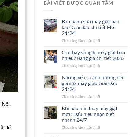
BÀI VIẾT ĐƯỢC QUAN TÂM
Bảo hành sửa máy giặt bao
lâu? Giải đáp chi tiết Mới
24/24
ở
Chức năng bình luận bị tắt
Bảo
hành
Giá thay vòng bi máy giặt bao
sửa
nhiêu? Bảng giá chi tiết 2026
máy
ở
Chức năng bình luận bị tắt
giặt
Giá
bao
thay
Những yếu tố ảnh hưởng đến
lâu?
vòng
Giải
giá sửa máy giặt. Giải Đáp
bi
đáp
24/24
máy
chi
ở
Chức năng bình luận bị tắt
giặt
tiết
Những
bao
Mới
 Nội,
yếu
nhiêu?
Khi nào nên thay máy giặt
24/24
tố
Bảng
mới? Dấu hiệu nhận biết
ảnh
giá
nhanh 24/7
hưởng
chi
út để
ở
Chức năng bình luận bị tắt
đến
tiết
Khi
giá
2026