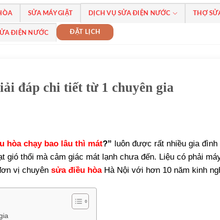
 HÒA
SỬA MÁY GIẶT
DỊCH VỤ SỬA ĐIỆN NƯỚC
THỢ SỬ
ĐẶT LỊCH
SỬA ĐIỆN NƯỚC
ải đáp chi tiết từ 1 chuyên gia
u hòa chạy bao lâu thì mát
?”
luôn được rất nhiều gia đình
t gió thổi mà cảm giác mát lạnh chưa đến. Liệu có phải má
 đơn vị chuyên
sửa điều hòa
Hà Nội với hơn 10 năm kinh ng
gia