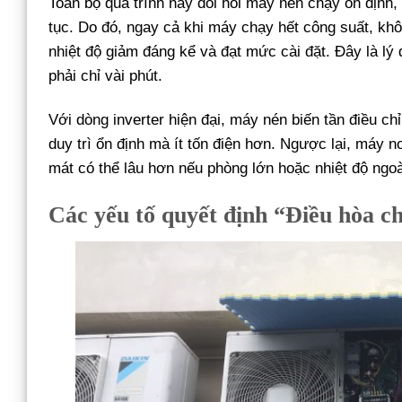
Toàn bộ quá trình này đòi hỏi máy nén chạy ổn định,
tục. Do đó, ngay cả khi máy chạy hết công suất, kh
nhiệt độ giảm đáng kể và đạt mức cài đặt. Đây là lý 
phải chỉ vài phút.
Với dòng inverter hiện đại, máy nén biến tần điều ch
duy trì ổn định mà ít tốn điện hơn. Ngược lại, máy no
mát có thể lâu hơn nếu phòng lớn hoặc nhiệt độ ngoài
Các yếu tố quyết định “Điều hòa ch