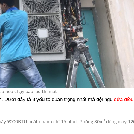
ều hòa chạy bao lâu thì mát
. Dưới đây là 8 yếu tố quan trọng nhất mà đội ngũ
sửa điều
máy 9000BTU, mát nhanh chỉ 15 phút. Phòng 30m² dùng máy 1