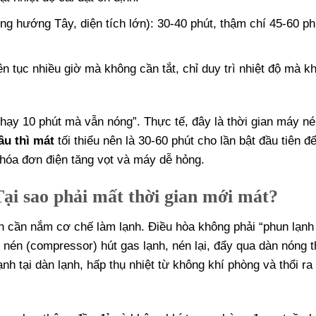
g hướng Tây, diện tích lớn): 30-40 phút, thậm chí 45-60 ph
ên tục nhiều giờ mà không cần tắt, chỉ duy trì nhiệt độ mà k
hạy 10 phút mà vẫn nóng”. Thực tế, đây là thời gian máy n
âu thì mát
tối thiểu nên là 30-60 phút cho lần bật đầu tiên đ
n hóa đơn điện tăng vọt và máy dễ hỏng.
ại sao phải mất thời gian mới mát?
ên cần nắm cơ chế làm lạnh. Điều hòa không phải “phun lạnh 
nén (compressor) hút gas lạnh, nén lại, đẩy qua dàn nóng t
lạnh tại dàn lạnh, hấp thụ nhiệt từ không khí phòng và thổi ra