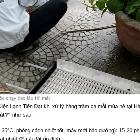
òa chạy bao lâu thì mát
iện Lạnh Tiến Đạt khi xử lý hàng trăm ca mỗi mùa hè tại Hà
mát?”
như sau:
2-35°C, phòng cách nhiệt tốt, máy mới bảo dưỡng): 15-20 ph
t nhiệt độ cài đặt ổn định.