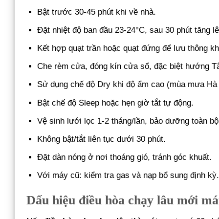
Bật trước 30-45 phút khi về nhà.
Đặt nhiệt độ ban đầu 23-24°C, sau 30 phút tăng l
Kết hợp quạt trần hoặc quạt đứng để lưu thông kh
Che rèm cửa, đóng kín cửa sổ, đặc biệt hướng T
Sử dụng chế độ Dry khi độ ẩm cao (mùa mưa Hà 
Bật chế độ Sleep hoặc hẹn giờ tắt tự động.
Vệ sinh lưới lọc 1-2 tháng/lần, bảo dưỡng toàn bộ
Không bật/tắt liên tục dưới 30 phút.
Đặt dàn nóng ở nơi thoáng gió, tránh góc khuất.
Với máy cũ: kiểm tra gas và nạp bổ sung định kỳ
Dấu hiệu điều hòa chạy lâu mới m