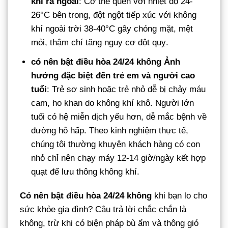
khi ra ngoài
: Cơ thể quen với nhiệt độ 24-
26°C bên trong, đột ngột tiếp xúc với không
khí ngoài trời 38-40°C gây chóng mặt, mệt
mỏi, thậm chí tăng nguy cơ đột quỵ.
có nên bật điều hòa 24/24 không
Ảnh
hưởng đặc biệt đến trẻ em và người cao
tuổi
: Trẻ sơ sinh hoặc trẻ nhỏ dễ bị chảy máu
cam, ho khan do không khí khô. Người lớn
tuổi có hệ miễn dịch yếu hơn, dễ mắc bệnh về
đường hô hấp. Theo kinh nghiệm thực tế,
chúng tôi thường khuyên khách hàng có con
nhỏ chỉ nên chạy máy 12-14 giờ/ngày kết hợp
quạt để lưu thông không khí.
Có nên bật điều hòa 24/24 không
khi bạn lo cho
sức khỏe gia đình? Câu trả lời chắc chắn là
không, trừ khi có biện pháp bù ẩm và thông gió