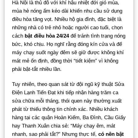
Hà Nội là thủ đô với khí hậu nhiệt đới gió mùa,
mùa hè nóng ẩm kéo dài khiến nhu cầu sử dụng
điều hòa tăng vọt. Nhiều hộ gia đình, đặc biệt là
những nhà có trẻ nhỏ hoặc người cao tuổi, chọn
cách
bật điều hòa 24/24
để tránh tình trạng nóng
bức, khó chịu. Họ nghĩ rằng đóng kín cửa và để
máy chạy suốt ngày đêm sẽ giữ được không khí
mát mẻ ổn định, đồng thời “tiết kiệm” vì không
phải bật-tắt nhiều lần.
Tuy nhiên, theo quan sát từ đội ngũ kỹ thuật Sửa
Điện Lạnh Tiến Đạt khi tiếp nhận hàng trăm ca
sửa chữa mỗi tháng, thói quen này thường xuất
phát từ thiếu thông tin chính xác. Nhiều khách
hàng tại các quận Hoàn Kiếm, Ba Đình, Cầu Giấy
hay Thanh Xuân chia sẻ: “Máy chạy êm, mát
nhanh, sao phải tắt?” Nhưng thực tế,
có nên bật