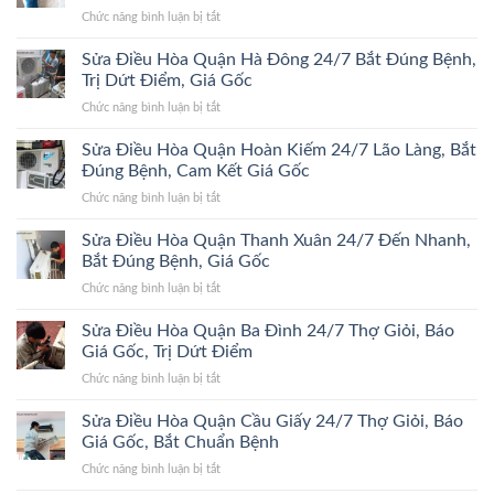
ở
Chức năng bình luận bị tắt
Sửa
Điều
Sửa Điều Hòa Quận Hà Đông 24/7 Bắt Đúng Bệnh,
Hòa
Trị Dứt Điểm, Giá Gốc
Quận
ở
Chức năng bình luận bị tắt
Đống
Sửa
Đa
Điều
Sửa Điều Hòa Quận Hoàn Kiếm 24/7 Lão Làng, Bắt
24/7
Hòa
Bắt
Đúng Bệnh, Cam Kết Giá Gốc
Quận
Đúng
ở
Chức năng bình luận bị tắt
Hà
Bệnh,
Sửa
Đông
Trị
Điều
Sửa Điều Hòa Quận Thanh Xuân 24/7 Đến Nhanh,
24/7
Dứt
Hòa
Bắt
Bắt Đúng Bệnh, Giá Gốc
Điểm,
Quận
Đúng
Giá
ở
Chức năng bình luận bị tắt
Hoàn
Bệnh,
Gốc
Sửa
Kiếm
Trị
Điều
Sửa Điều Hòa Quận Ba Đình 24/7 Thợ Giỏi, Báo
24/7
Dứt
Hòa
Lão
Giá Gốc, Trị Dứt Điểm
Điểm,
Quận
Làng,
Giá
ở
Chức năng bình luận bị tắt
Thanh
Bắt
Gốc
Sửa
Xuân
Đúng
Điều
Sửa Điều Hòa Quận Cầu Giấy 24/7 Thợ Giỏi, Báo
24/7
Bệnh,
Hòa
Đến
Giá Gốc, Bắt Chuẩn Bệnh
Cam
Quận
Nhanh,
Kết
ở
Chức năng bình luận bị tắt
Ba
Bắt
Giá
Sửa
Đình
Đúng