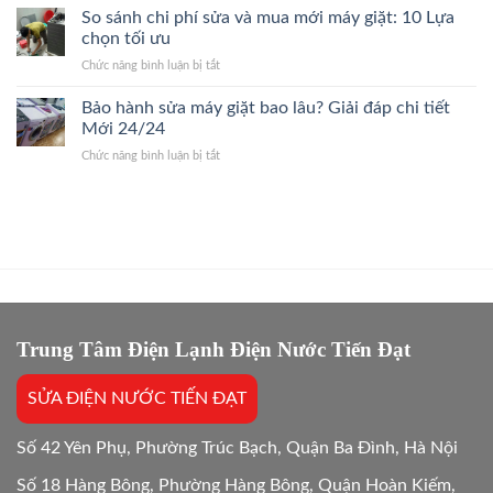
Gốc
Điều
So sánh chi phí sửa và mua mới máy giặt: 10 Lựa
24/7
Bệnh,
Hòa
Thợ
chọn tối ưu
Giá
Quận
Giỏi,
Gốc
ở
Chức năng bình luận bị tắt
Cầu
Báo
So
Giấy
Giá
sánh
Bảo hành sửa máy giặt bao lâu? Giải đáp chi tiết
24/7
Gốc,
chi
Thợ
Mới 24/24
Trị
phí
Giỏi,
Dứt
ở
Chức năng bình luận bị tắt
sửa
Báo
Điểm
Bảo
và
Giá
hành
mua
Gốc,
sửa
mới
Bắt
máy
máy
Chuẩn
giặt
giặt:
Bệnh
bao
10
lâu?
Lựa
Giải
chọn
đáp
tối
chi
Trung Tâm Điện Lạnh Điện Nước Tiến Đạt
ưu
tiết
Mới
SỬA ĐIỆN NƯỚC TIẾN ĐẠT
24/24
Số 42 Yên Phụ, Phường Trúc Bạch, Quận Ba Đình, Hà Nội
Số 18 Hàng Bông, Phường Hàng Bông, Quận Hoàn Kiếm,