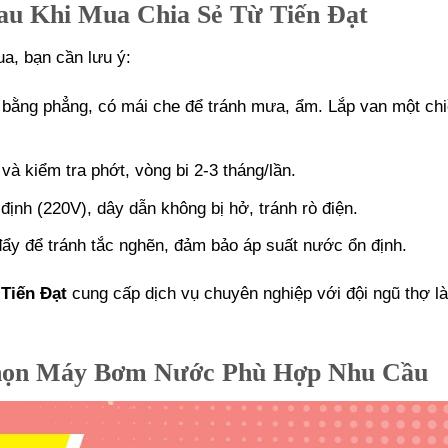
u Khi Mua Chia Sẻ Từ Tiến Đạt
a, bạn cần lưu ý:
 bằng phẳng, có mái che để tránh mưa, ẩm. Lắp van một ch
 và kiểm tra phớt, vòng bi 2-3 tháng/lần.
định (220V), dây dẫn không bị hở, tránh rò điện.
đẩy để tránh tắc nghẽn, đảm bảo áp suất nước ổn định.
Tiến Đạt
cung cấp dịch vụ chuyên nghiệp với đội ngũ thợ l
họn Máy Bơm Nước Phù Hợp Nhu Cầu