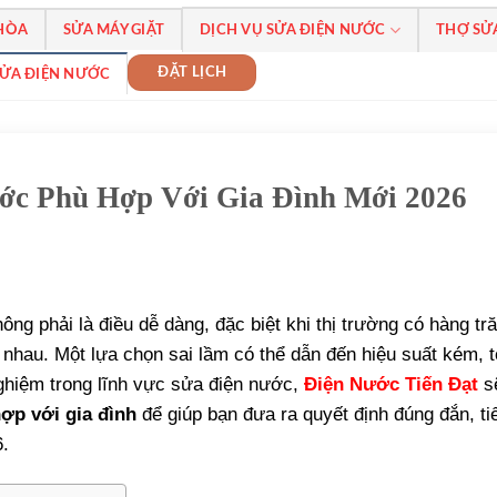
 HÒA
SỬA MÁY GIẶT
DỊCH VỤ SỬA ĐIỆN NƯỚC
THỢ SỬ
ĐẶT LỊCH
SỬA ĐIỆN NƯỚC
c Phù Hợp Với Gia Đình Mới 2026
ông phải là điều dễ dàng, đặc biệt khi thị trường có hàng tr
nhau. Một lựa chọn sai lầm có thể dẫn đến hiệu suất kém, t
ghiệm trong lĩnh vực sửa điện nước,
Điện Nước Tiến Đạt
sẽ
p với gia đình
để giúp bạn đưa ra quyết định đúng đắn, ti
6.