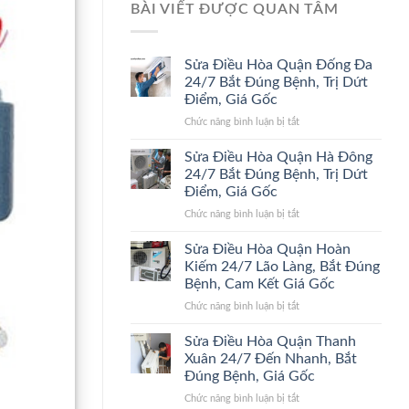
BÀI VIẾT ĐƯỢC QUAN TÂM
Sửa Điều Hòa Quận Đống Đa
24/7 Bắt Đúng Bệnh, Trị Dứt
Điểm, Giá Gốc
ở
Chức năng bình luận bị tắt
Sửa
Điều
Sửa Điều Hòa Quận Hà Đông
Hòa
24/7 Bắt Đúng Bệnh, Trị Dứt
Quận
Điểm, Giá Gốc
Đống
ở
Chức năng bình luận bị tắt
Đa
Sửa
24/7
Điều
Bắt
Sửa Điều Hòa Quận Hoàn
Hòa
Đúng
Kiếm 24/7 Lão Làng, Bắt Đúng
Quận
Bệnh,
Bệnh, Cam Kết Giá Gốc
Hà
Trị
ở
Chức năng bình luận bị tắt
Đông
Dứt
Sửa
24/7
Điểm,
Điều
Bắt
Giá
Sửa Điều Hòa Quận Thanh
Hòa
Đúng
Gốc
Xuân 24/7 Đến Nhanh, Bắt
Quận
Bệnh,
Đúng Bệnh, Giá Gốc
Hoàn
Trị
ở
Chức năng bình luận bị tắt
Kiếm
Dứt