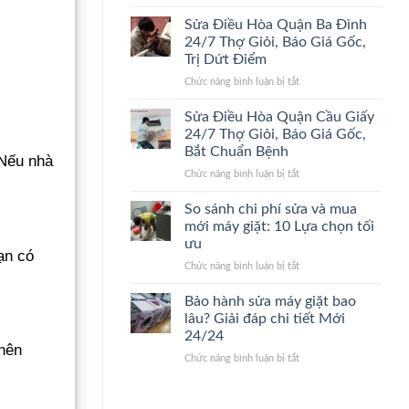
Sửa
24/7
Điểm,
Điều
Lão
Giá
Sửa Điều Hòa Quận Ba Đình
Hòa
Làng,
Gốc
24/7 Thợ Giỏi, Báo Giá Gốc,
Quận
Bắt
Trị Dứt Điểm
Thanh
Đúng
ở
Chức năng bình luận bị tắt
Xuân
Bệnh,
Sửa
24/7
Cam
Điều
Đến
Kết
Sửa Điều Hòa Quận Cầu Giấy
Hòa
Nhanh,
Giá
24/7 Thợ Giỏi, Báo Giá Gốc,
Quận
Bắt
Gốc
Bắt Chuẩn Bệnh
 Nếu nhà
Ba
Đúng
ở
Chức năng bình luận bị tắt
Đình
Bệnh,
Sửa
24/7
Giá
Điều
Thợ
Gốc
So sánh chi phí sửa và mua
Hòa
Giỏi,
mới máy giặt: 10 Lựa chọn tối
Quận
Báo
ưu
Cầu
Giá
ạn có
ở
Chức năng bình luận bị tắt
Giấy
Gốc,
So
24/7
Trị
sánh
Thợ
Dứt
Bảo hành sửa máy giặt bao
chi
Giỏi,
Điểm
lâu? Giải đáp chi tiết Mới
phí
Báo
24/24
sửa
Giá
 nên
ở
Chức năng bình luận bị tắt
và
Gốc,
Bảo
mua
Bắt
hành
mới
Chuẩn
sửa
máy
Bệnh