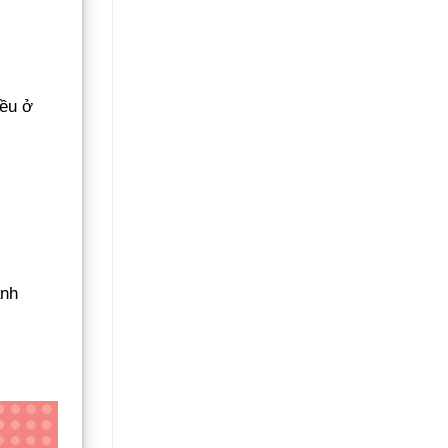
iều ở
ành