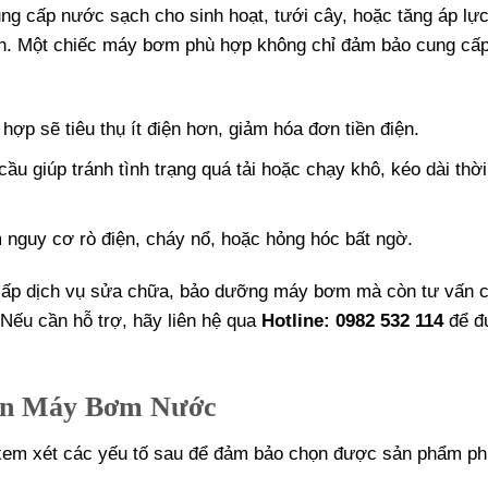
ng cấp nước sạch cho sinh hoạt, tưới cây, hoặc tăng áp lự
lạnh. Một chiếc máy bơm phù hợp không chỉ đảm bảo cung cấ
ợp sẽ tiêu thụ ít điện hơn, giảm hóa đơn tiền điện.
u giúp tránh tình trạng quá tải hoặc chạy khô, kéo dài thời
nguy cơ rò điện, cháy nổ, hoặc hỏng hóc bất ngờ.
g cấp dịch vụ sửa chữa, bảo dưỡng máy bơm mà còn tư vấn 
ếu cần hỗ trợ, hãy liên hệ qua
Hotline: 0982 532 114
để đ
ọn Máy Bơm Nước
xem xét các yếu tố sau để đảm bảo chọn được sản phẩm ph