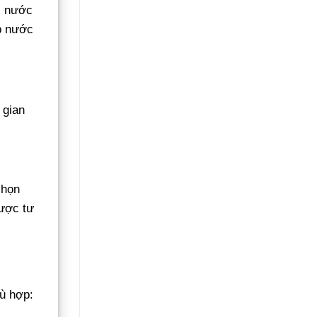
c nước
p nước
 gian
chọn
ược tư
ù hợp: