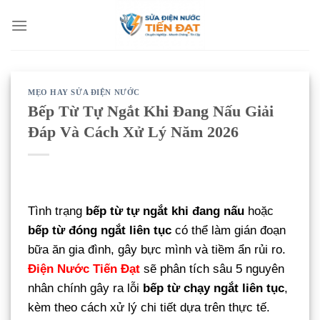
Bỏ
qua
nội
dung
MẸO HAY SỬA ĐIỆN NƯỚC
Bếp Từ Tự Ngắt Khi Đang Nấu Giải
Đáp Và Cách Xử Lý Năm 2026
Tình trạng
bếp từ tự ngắt khi đang nấu
hoặc
bếp từ đóng ngắt liên tục
có thể làm gián đoạn
bữa ăn gia đình, gây bực mình và tiềm ẩn rủi ro.
Điện Nước Tiến Đạt
sẽ phân tích sâu 5 nguyên
nhân chính gây ra lỗi
bếp từ chạy ngắt liên tục
,
kèm theo cách xử lý chi tiết dựa trên thực tế.