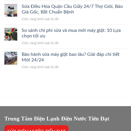
Xuân
Đúng
Điều
Sửa Điều Hòa Quận Cầu Giấy 24/7 Thợ Giỏi, Báo
24/7
Bệnh,
Hòa
Đến
Giá Gốc, Bắt Chuẩn Bệnh
Cam
Quận
Nhanh,
Kết
ở
Chức năng bình luận bị tắt
Ba
Bắt
Giá
Sửa
Đình
Đúng
Gốc
Điều
So sánh chi phí sửa và mua mới máy giặt: 10 Lựa
24/7
Bệnh,
Hòa
Thợ
chọn tối ưu
Giá
Quận
Giỏi,
Gốc
ở
Chức năng bình luận bị tắt
Cầu
Báo
So
Giấy
Giá
sánh
Bảo hành sửa máy giặt bao lâu? Giải đáp chi tiết
24/7
Gốc,
chi
Thợ
Mới 24/24
Trị
phí
Giỏi,
Dứt
ở
Chức năng bình luận bị tắt
sửa
Báo
Điểm
Bảo
và
Giá
hành
mua
Gốc,
sửa
mới
Bắt
máy
máy
Chuẩn
giặt
giặt:
Bệnh
bao
10
lâu?
Lựa
Giải
chọn
đáp
tối
chi
Trung Tâm Điện Lạnh Điện Nước Tiến Đạt
ưu
tiết
Mới