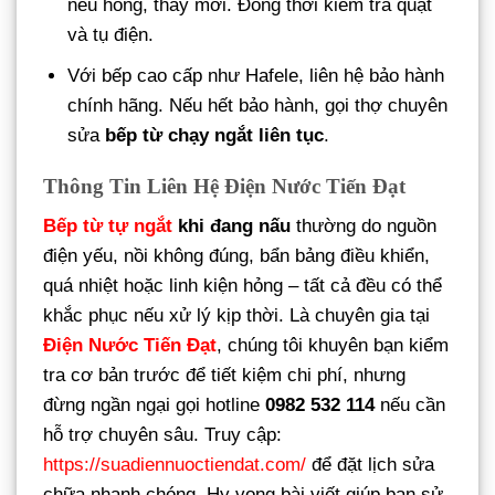
nếu hỏng, thay mới. Đồng thời kiểm tra quạt
và tụ điện.
Với bếp cao cấp như Hafele, liên hệ bảo hành
chính hãng. Nếu hết bảo hành, gọi thợ chuyên
sửa
bếp từ chạy ngắt liên tục
.
Thông Tin Liên Hệ Điện Nước Tiến Đạt
Bếp từ tự ngắt
khi đang nấu
thường do nguồn
điện yếu, nồi không đúng, bẩn bảng điều khiển,
quá nhiệt hoặc linh kiện hỏng – tất cả đều có thể
khắc phục nếu xử lý kịp thời. Là chuyên gia tại
Điện Nước Tiến Đạt
, chúng tôi khuyên bạn kiểm
tra cơ bản trước để tiết kiệm chi phí, nhưng
đừng ngần ngại gọi hotline
0982 532 114
nếu cần
hỗ trợ chuyên sâu. Truy cập:
https://suadiennuoctiendat.com/
để đặt lịch sửa
chữa nhanh chóng. Hy vọng bài viết giúp bạn sử