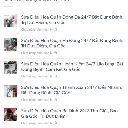
Sửa Điều Hòa Quận Đống Đa 24/7 Bắt Đúng Bệnh,
Trị Dứt Điểm, Giá Gốc
ở
Chức năng bình luận bị tắt
Sửa
Điều
Sửa Điều Hòa Quận Hà Đông 24/7 Bắt Đúng Bệnh,
Hòa
Trị Dứt Điểm, Giá Gốc
Quận
ở
Chức năng bình luận bị tắt
Đống
Sửa
Đa
Điều
Sửa Điều Hòa Quận Hoàn Kiếm 24/7 Lão Làng, Bắt
24/7
Hòa
Bắt
Đúng Bệnh, Cam Kết Giá Gốc
Quận
Đúng
ở
Chức năng bình luận bị tắt
Hà
Bệnh,
Sửa
Đông
Trị
Điều
Sửa Điều Hòa Quận Thanh Xuân 24/7 Đến Nhanh,
24/7
Dứt
Hòa
Bắt
Bắt Đúng Bệnh, Giá Gốc
Điểm,
Quận
Đúng
Giá
ở
Chức năng bình luận bị tắt
Hoàn
Bệnh,
Gốc
Sửa
Kiếm
Trị
Điều
Sửa Điều Hòa Quận Ba Đình 24/7 Thợ Giỏi, Báo
24/7
Dứt
Hòa
Lão
Giá Gốc, Trị Dứt Điểm
Điểm,
Quận
Làng,
Giá
ở
Chức năng bình luận bị tắt
Thanh
Bắt
Gốc
Sửa