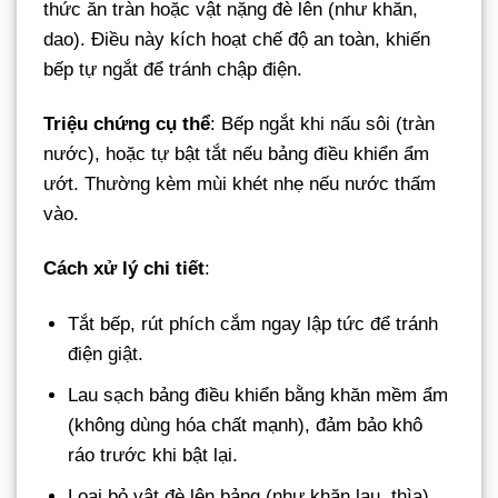
thức ăn tràn hoặc vật nặng đè lên (như khăn,
dao). Điều này kích hoạt chế độ an toàn, khiến
bếp tự ngắt để tránh chập điện.
Triệu chứng cụ thể
: Bếp ngắt khi nấu sôi (tràn
nước), hoặc tự bật tắt nếu bảng điều khiển ẩm
ướt. Thường kèm mùi khét nhẹ nếu nước thấm
vào.
Cách xử lý chi tiết
:
Tắt bếp, rút phích cắm ngay lập tức để tránh
điện giật.
Lau sạch bảng điều khiển bằng khăn mềm ẩm
(không dùng hóa chất mạnh), đảm bảo khô
ráo trước khi bật lại.
Loại bỏ vật đè lên bảng (như khăn lau, thìa).