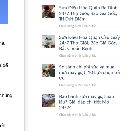
Sửa
24/7
Điểm,
Điều
Lão
Giá
Sửa Điều Hòa Quận Ba Đình
Hòa
Làng,
Gốc
24/7 Thợ Giỏi, Báo Giá Gốc,
Quận
Bắt
Trị Dứt Điểm
Thanh
Đúng
ở
Chức năng bình luận bị tắt
Xuân
Bệnh,
Sửa
24/7
Cam
Điều
Đến
Kết
Sửa Điều Hòa Quận Cầu Giấy
Hòa
Nhanh,
Giá
hà.
24/7 Thợ Giỏi, Báo Giá Gốc,
Quận
Bắt
Gốc
Bắt Chuẩn Bệnh
Ba
Đúng
ở
Chức năng bình luận bị tắt
Đình
Bệnh,
Sửa
24/7
Giá
a để
Điều
Thợ
Gốc
So sánh chi phí sửa và mua
Hòa
Giỏi,
mới máy giặt: 10 Lựa chọn tối
Quận
Báo
ưu
Cầu
Giá
ở
Chức năng bình luận bị tắt
Giấy
Gốc,
So
24/7
Trị
 chúng
sánh
Thợ
Dứt
Bảo hành sửa máy giặt bao
chi
Giỏi,
Điểm
lâu? Giải đáp chi tiết Mới
phí
Báo
24/24
sửa
Giá
ở
Chức năng bình luận bị tắt
và
Gốc,
Bảo
mua
Bắt
iến –
hành
mới
Chuẩn
sửa
máy
Bệnh