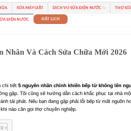
 HÒA
SỬA MÁY GIẶT
DỊCH VỤ SỬA ĐIỆN NƯỚC
THỢ SỬ
ĐẶT LỊCH
SỬA ĐIỆN NƯỚC
n Nhân Và Cách Sửa Chữa Mới 2026
 chi tiết
5 nguyên nhân chính khiến bếp từ không lên ng
ường gặp. Tôi cũng sẽ hướng dẫn cách khắc phục tại nhà mộ
ánh tái phát. Nếu bạn đang gặp phải lỗi bếp từ mất nguồn h
 khi nào cần gọi thợ chuyên nghiệp.