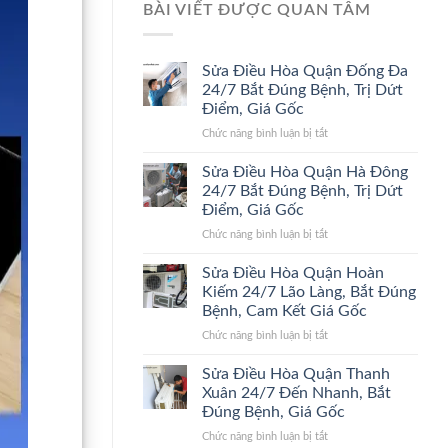
BÀI VIẾT ĐƯỢC QUAN TÂM
Sửa Điều Hòa Quận Đống Đa
24/7 Bắt Đúng Bệnh, Trị Dứt
Điểm, Giá Gốc
ở
Chức năng bình luận bị tắt
Sửa
Điều
Sửa Điều Hòa Quận Hà Đông
Hòa
24/7 Bắt Đúng Bệnh, Trị Dứt
Quận
Điểm, Giá Gốc
Đống
ở
Chức năng bình luận bị tắt
Đa
Sửa
24/7
Điều
Bắt
Sửa Điều Hòa Quận Hoàn
Hòa
Đúng
Kiếm 24/7 Lão Làng, Bắt Đúng
Quận
Bệnh,
Bệnh, Cam Kết Giá Gốc
Hà
Trị
ở
Chức năng bình luận bị tắt
Đông
Dứt
Sửa
24/7
Điểm,
Điều
Bắt
Giá
Sửa Điều Hòa Quận Thanh
Hòa
Đúng
Gốc
Xuân 24/7 Đến Nhanh, Bắt
Quận
Bệnh,
Đúng Bệnh, Giá Gốc
Hoàn
Trị
ở
Chức năng bình luận bị tắt
Kiếm
Dứt