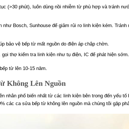
tục (>30 phút), luôn dùng nồi nhiễm từ phù hợp và tránh nư
n như Bosch, Sunhouse để giảm rủi ro linh kiện kém. Tránh
iúp bảo vệ bếp từ mất nguồn do điện áp chập chờn.
gọi thợ kiểm tra linh kiện như tụ điện, IC để phát hiện sớm
 bếp từ lên 10-15 năm.
Từ Không Lên Nguồn
n nhân phổ biến nhất từ các linh kiện bên trong đến yếu tố
% các ca sửa bếp từ không lên nguồn mà chúng tôi gặp phả