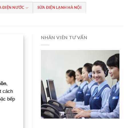
A ĐIỆN NƯỚC
SỬA ĐIỆN LẠNH HÀ NỘI
NHÂN VIÊN TƯ VẤN
uồn
,
t cách
oặc bếp