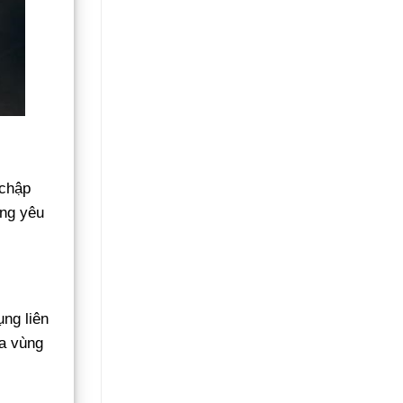
 chập
ờng yêu
ụng liên
ba vùng