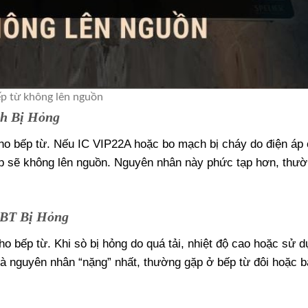
ếp từ không lên nguồn
h Bị Hỏng
n cho bếp từ. Nếu IC VIP22A hoặc bo mạch bị cháy do điện áp
ếp sẽ không lên nguồn. Nguyên nhân này phức tạp hơn, thư
GBT Bị Hỏng
ho bếp từ. Khi sò bị hỏng do quá tải, nhiệt độ cao hoặc sử d
là nguyên nhân “nặng” nhất, thường gặp ở bếp từ đôi hoặc 