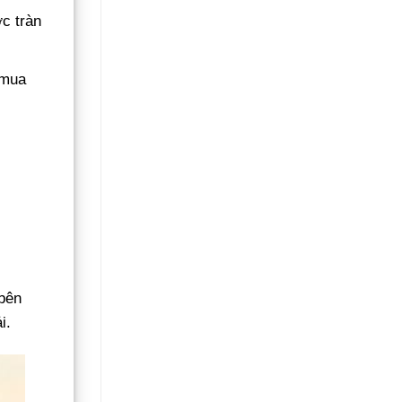
ớc tràn
 mua
.
 bên
i.