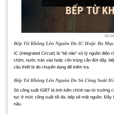
lỗi b
Bếp Từ Không Lên Nguồn Do IC Hoặc Bo Mạc
IC (Integrated Circuit) là “bộ não” xử lý nguồn điệ
chờn, nước tràn vào hoặc côn trùng cắn đứt dây, b
cầu thiết bị đo chuyên dụng để kiểm tra.
Bếp Từ Không Lên Nguồn Do Sò Công Suất I
Sò công suất IGBT là linh kiện chính tạo từ trường c
tục ở mức công suất tối đa, bếp sẽ mất nguồn. Đây 
nấu.