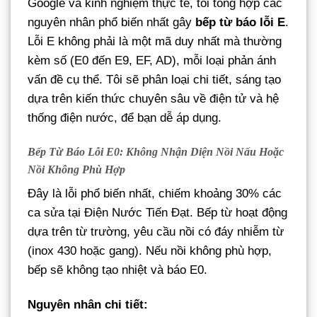
Google và kinh nghiệm thực tế, tôi tổng hợp các
nguyên nhân phổ biến nhất gây
bếp từ báo lỗi E
.
Lỗi E không phải là một mã duy nhất mà thường
kèm số (E0 đến E9, EF, AD), mỗi loại phản ánh
vấn đề cụ thể. Tôi sẽ phân loại chi tiết, sáng tạo
dựa trên kiến thức chuyên sâu về điện tử và hệ
thống điện nước, để bạn dễ áp dụng.
Bếp Từ Báo Lỗi E0: Không Nhận Diện Nồi Nấu Hoặc
Nồi Không Phù Hợp
Đây là lỗi phổ biến nhất, chiếm khoảng 30% các
ca sửa tại Điện Nước Tiến Đạt. Bếp từ hoạt động
dựa trên từ trường, yêu cầu nồi có đáy nhiễm từ
(inox 430 hoặc gang). Nếu nồi không phù hợp,
bếp sẽ không tạo nhiệt và báo E0.
Nguyên nhân chi tiết: