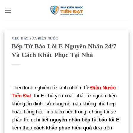
Bỏ
qua
nội
dung
MẸO HAY SỬA ĐIỆN NƯỚC
Bếp Từ Báo Lỗi E Nguyên Nhân 24/7
Và Cách Khắc Phục Tại Nhà
Theo kinh nghiệm từ kinh nhiệm từ
Điện Nước
Tiến Đạt
, lỗi E chủ yếu xuất phát từ nguồn điện
không ổn định, sử dụng nồi nấu không phù hợp
hoặc hỏng hóc linh kiện bên trong. chúng tôi sẽ
phân tích chi tiết
nguyên nhân bếp từ báo lỗi E
,
kèm theo
cách khắc phục hiệu quả
dựa trên