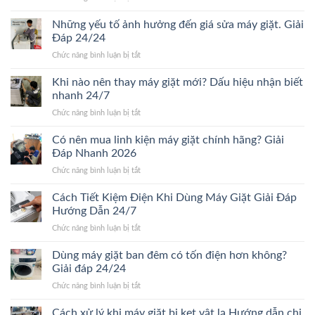
Giá
bao
thay
Những yếu tố ảnh hưởng đến giá sửa máy giặt. Giải
lâu?
vòng
Giải
Đáp 24/24
bi
đáp
ở
Chức năng bình luận bị tắt
máy
chi
Những
giặt
tiết
yếu
Khi nào nên thay máy giặt mới? Dấu hiệu nhận biết
bao
Mới
tố
nhiêu?
nhanh 24/7
24/24
ảnh
Bảng
ở
Chức năng bình luận bị tắt
hưởng
giá
Khi
đến
chi
nào
Có nên mua linh kiện máy giặt chính hãng? Giải
giá
tiết
nên
sửa
Đáp Nhanh 2026
2026
thay
máy
ở
Chức năng bình luận bị tắt
máy
giặt.
Có
giặt
Giải
nên
Cách Tiết Kiệm Điện Khi Dùng Máy Giặt Giải Đáp
mới?
Đáp
mua
Dấu
Hướng Dẫn 24/7
24/24
linh
hiệu
ở
Chức năng bình luận bị tắt
kiện
nhận
Cách
máy
biết
Tiết
Dùng máy giặt ban đêm có tốn điện hơn không?
giặt
nhanh
Kiệm
chính
Giải đáp 24/24
24/7
Điện
hãng?
ở
Chức năng bình luận bị tắt
Khi
Giải
Dùng
Dùng
Đáp
máy
Cách xử lý khi máy giặt bị kẹt vật lạ Hướng dẫn chi
Máy
Nhanh