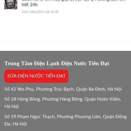
giặt
Giặt
tiết 24h
2026
ban
Giải
ở
Chức năng bình luận bị tắt
đêm
Đáp
Cách
có
Hướng
xử
tốn
Dẫn
lý
điện
24/7
khi
hơn
máy
không?
giặt
Giải
bị
đáp
kẹt
24/24
vật
lạ
Trung Tâm Điện Lạnh Điện Nước Tiến Đạt
Hướng
dẫn
SỬA ĐIỆN NƯỚC TIẾN ĐẠT
chi
tiết
24h
Số 42 Yên Phụ, Phường Trúc Bạch, Quận Ba Đình, Hà Nội
Số 18 Hàng Bông, Phường Hàng Bông, Quận Hoàn Kiếm,
Hà Nội
Số 19 Phạm Ngọc Thạch, Phường Phương Liên, Quận Đống
Đa, Hà Nội