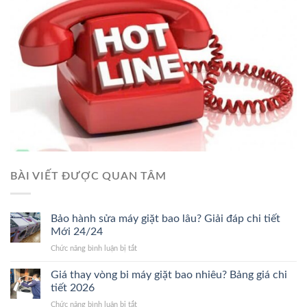
BÀI VIẾT ĐƯỢC QUAN TÂM
Bảo hành sửa máy giặt bao lâu? Giải đáp chi tiết
Mới 24/24
ở
Chức năng bình luận bị tắt
Bảo
hành
Giá thay vòng bi máy giặt bao nhiêu? Bảng giá chi
sửa
tiết 2026
máy
ở
Chức năng bình luận bị tắt
giặt