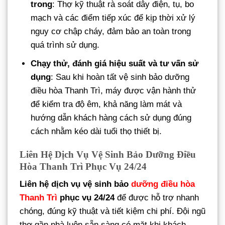
trong
: Thợ kỹ thuật rà soát dây điện, tụ, bo
mạch và các điểm tiếp xúc để kịp thời xử lý
nguy cơ chập cháy, đảm bảo an toàn trong
quá trình sử dụng.
Chạy thử, đánh giá hiệu suất và tư vấn sử
dụng
: Sau khi hoàn tất vệ sinh bảo dưỡng
điều hòa Thanh Trì, máy được vận hành thử
để kiểm tra độ êm, khả năng làm mát và
hướng dẫn khách hàng cách sử dụng đúng
cách nhằm kéo dài tuổi thọ thiết bị.
Liên Hệ Dịch Vụ Vệ Sinh Bảo Dưỡng Điều
Hòa Thanh Trì Phục Vụ 24/24
Liên hệ dịch vụ vệ sinh bảo
dưỡng điều hòa
Thanh Trì
phục vụ 24/24
để được hỗ trợ nhanh
chóng, đúng kỹ thuật và tiết kiệm chi phí. Đội ngũ
thợ gần nhà luôn sẵn sàng có mặt khi khách