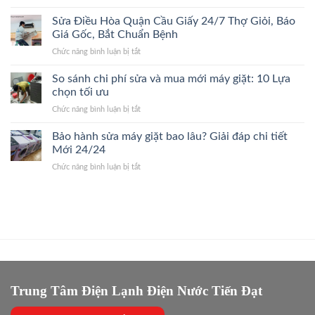
Sửa
Xuân
Đúng
Điều
Sửa Điều Hòa Quận Cầu Giấy 24/7 Thợ Giỏi, Báo
24/7
Bệnh,
Hòa
Đến
Giá Gốc, Bắt Chuẩn Bệnh
Cam
Quận
Nhanh,
Kết
ở
Chức năng bình luận bị tắt
Ba
Bắt
Giá
Sửa
Đình
Đúng
Gốc
Điều
So sánh chi phí sửa và mua mới máy giặt: 10 Lựa
24/7
Bệnh,
Hòa
Thợ
chọn tối ưu
Giá
Quận
Giỏi,
Gốc
ở
Chức năng bình luận bị tắt
Cầu
Báo
So
Giấy
Giá
sánh
Bảo hành sửa máy giặt bao lâu? Giải đáp chi tiết
24/7
Gốc,
chi
Thợ
Mới 24/24
Trị
phí
Giỏi,
Dứt
ở
Chức năng bình luận bị tắt
sửa
Báo
Điểm
Bảo
và
Giá
hành
mua
Gốc,
sửa
mới
Bắt
máy
máy
Chuẩn
giặt
giặt:
Bệnh
bao
10
lâu?
Lựa
Giải
chọn
đáp
tối
chi
Trung Tâm Điện Lạnh Điện Nước Tiến Đạt
ưu
tiết
Mới