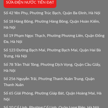
SỬA ĐIỆN NƯỚC TIẾN ĐẠT
24/24
Số 42 Yên Phụ, Phường Trúc Bạch, Quận Ba Đình, Hà Nội
Số 18 Hàng Bông, Phường Hàng Bông, Quận Hoàn Kiếm,
Hà Nội
Số 19 Phạm Ngọc Thạch, Phường Phương Liên, Quận Đống
Đa, Hà Nội
Số 123 Đường Bạch Mai, Phường Bạch Mai, Quận Hai Bà
Trưng, Hà Nội
Số 78 Trần Thái Tông, Phường Dịch Vọng, Quận Cầu Giấy,
Hà Nội
Số 256 Nguyễn Trãi, Phường Thanh Xuân Trung, Quận
Thanh Xuân
Số 65 Giải Phóng, Phường Giáp Bát, Quận Hoàng Mai, Hà
Nội
Số 10 Cổ Linh, Phường Cổ Linh, Quận Long Biên, Hà Nội