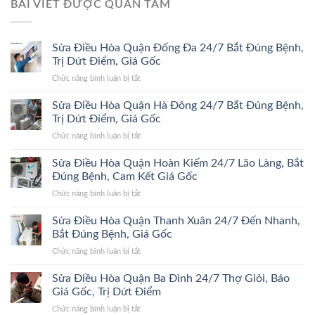
BÀI VIẾT ĐƯỢC QUAN TÂM
Sửa Điều Hòa Quận Đống Đa 24/7 Bắt Đúng Bệnh,
Trị Dứt Điểm, Giá Gốc
ở
Chức năng bình luận bị tắt
Sửa
Điều
Sửa Điều Hòa Quận Hà Đông 24/7 Bắt Đúng Bệnh,
Hòa
Trị Dứt Điểm, Giá Gốc
Quận
ở
Chức năng bình luận bị tắt
Đống
Sửa
Đa
Điều
Sửa Điều Hòa Quận Hoàn Kiếm 24/7 Lão Làng, Bắt
24/7
Hòa
Bắt
Đúng Bệnh, Cam Kết Giá Gốc
Quận
Đúng
ở
Chức năng bình luận bị tắt
Hà
Bệnh,
Sửa
Đông
Trị
Điều
Sửa Điều Hòa Quận Thanh Xuân 24/7 Đến Nhanh,
24/7
Dứt
Hòa
Bắt
Bắt Đúng Bệnh, Giá Gốc
Điểm,
Quận
Đúng
Giá
ở
Chức năng bình luận bị tắt
Hoàn
Bệnh,
Gốc
Sửa
Kiếm
Trị
Điều
Sửa Điều Hòa Quận Ba Đình 24/7 Thợ Giỏi, Báo
24/7
Dứt
Hòa
Lão
Giá Gốc, Trị Dứt Điểm
Điểm,
Quận
Làng,
Giá
ở
Chức năng bình luận bị tắt
Thanh
Bắt
Gốc