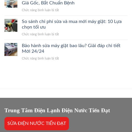
Hòa
Đến
Giá Gốc, Bắt Chuẩn Bệnh
Cam
Quận
Nhanh,
Kết
ở
Chức năng bình luận bị tắt
Ba
Bắt
Giá
Sửa
Đình
Đúng
Gốc
Điều
So sánh chi phí sửa và mua mới máy giặt: 10 Lựa
24/7
Bệnh,
Hòa
Thợ
chọn tối ưu
Giá
Quận
Giỏi,
Gốc
ở
Chức năng bình luận bị tắt
Cầu
Báo
So
Giấy
Giá
sánh
Bảo hành sửa máy giặt bao lâu? Giải đáp chi tiết
24/7
Gốc,
chi
Thợ
Mới 24/24
Trị
phí
Giỏi,
Dứt
ở
Chức năng bình luận bị tắt
sửa
Báo
Điểm
Bảo
và
Giá
hành
mua
Gốc,
sửa
mới
Bắt
máy
máy
Chuẩn
giặt
giặt:
Bệnh
bao
10
lâu?
Lựa
Giải
chọn
đáp
tối
chi
Trung Tâm Điện Lạnh Điện Nước Tiến Đạt
ưu
tiết
Mới
SỬA ĐIỆN NƯỚC TIẾN ĐẠT
24/24