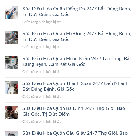
Sửa Điều Hòa Quận Đống Đa 24/7 Bắt Đúng Bệnh,
Trị Dứt Điểm, Giá Gốc
ở
Chức năng bình luận bị tắt
Sửa
Điều
Sửa Điều Hòa Quận Hà Đông 24/7 Bắt Đúng Bệnh,
Hòa
Trị Dứt Điểm, Giá Gốc
Quận
ở
Chức năng bình luận bị tắt
Đống
Sửa
Đa
Điều
Sửa Điều Hòa Quận Hoàn Kiếm 24/7 Lão Làng, Bắt
24/7
Hòa
Bắt
Đúng Bệnh, Cam Kết Giá Gốc
Quận
Đúng
ở
Chức năng bình luận bị tắt
Hà
Bệnh,
Sửa
Đông
Trị
Điều
Sửa Điều Hòa Quận Thanh Xuân 24/7 Đến Nhanh,
24/7
Dứt
Hòa
Bắt
Bắt Đúng Bệnh, Giá Gốc
Điểm,
Quận
Đúng
Giá
ở
Chức năng bình luận bị tắt
Hoàn
Bệnh,
Gốc
Sửa
Kiếm
Trị
Điều
Sửa Điều Hòa Quận Ba Đình 24/7 Thợ Giỏi, Báo
24/7
Dứt
Hòa
Lão
Giá Gốc, Trị Dứt Điểm
Điểm,
Quận
Làng,
Giá
ở
Chức năng bình luận bị tắt
Thanh
Bắt
Gốc
Sửa
Xuân
Đúng
Điều
Sửa Điều Hòa Quận Cầu Giấy 24/7 Thợ Giỏi, Báo
24/7
Bệnh,