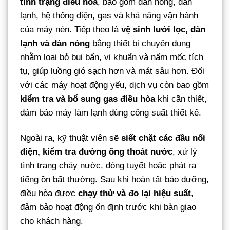
tình trạng điều hòa
, bao gồm dàn nóng, dàn
lạnh, hệ thống điện, gas và khả năng vận hành
của máy nén. Tiếp theo là
vệ sinh lưới lọc, dàn
lạnh và dàn nóng
bằng thiết bị chuyên dụng
nhằm loại bỏ bụi bẩn, vi khuẩn và nấm mốc tích
tụ, giúp luồng gió sạch hơn và mát sâu hơn. Đối
với các máy hoạt động yếu, dịch vụ còn bao gồm
kiểm tra và bổ sung gas điều hòa
khi cần thiết,
đảm bảo máy làm lạnh đúng công suất thiết kế.
Ngoài ra, kỹ thuật viên sẽ
siết chặt các đầu nối
điện, kiểm tra đường ống thoát nước
, xử lý
tình trạng chảy nước, đóng tuyết hoặc phát ra
tiếng ồn bất thường. Sau khi hoàn tất bảo dưỡng,
điều hòa được
chạy thử và đo lại hiệu suất
,
đảm bảo hoạt động ổn định trước khi bàn giao
cho khách hàng.