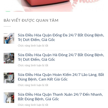
BÀI VIẾT ĐƯỢC QUAN TÂM
Sửa Điều Hòa Quận Đống Đa 24/7 Bắt Đúng Bệnh,
Trị Dứt Điểm, Giá Gốc
ở
Chức năng bình luận bị tắt
Sửa
Điều
Sửa Điều Hòa Quận Hà Đông 24/7 Bắt Đúng Bệnh,
Hòa
Trị Dứt Điểm, Giá Gốc
Quận
ở
Chức năng bình luận bị tắt
Đống
Sửa
Đa
Điều
Sửa Điều Hòa Quận Hoàn Kiếm 24/7 Lão Làng, Bắt
24/7
Hòa
Bắt
Đúng Bệnh, Cam Kết Giá Gốc
Quận
Đúng
ở
Chức năng bình luận bị tắt
Hà
Bệnh,
Sửa
Đông
Trị
Điều
Sửa Điều Hòa Quận Thanh Xuân 24/7 Đến Nhanh,
24/7
Dứt
Hòa
Bắt
Bắt Đúng Bệnh, Giá Gốc
Điểm,
Quận
Đúng
Giá
ở
Chức năng bình luận bị tắt
Hoàn
Bệnh,
Gốc