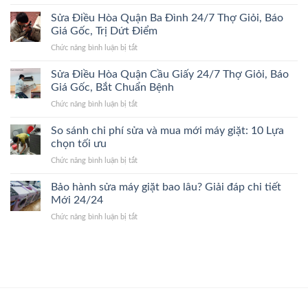
Sửa
Kiếm
Trị
Điều
Sửa Điều Hòa Quận Ba Đình 24/7 Thợ Giỏi, Báo
24/7
Dứt
Hòa
Lão
Giá Gốc, Trị Dứt Điểm
Điểm,
Quận
Làng,
Giá
ở
Chức năng bình luận bị tắt
Thanh
Bắt
Gốc
Sửa
Xuân
Đúng
Điều
Sửa Điều Hòa Quận Cầu Giấy 24/7 Thợ Giỏi, Báo
24/7
Bệnh,
Hòa
Đến
Giá Gốc, Bắt Chuẩn Bệnh
Cam
Quận
Nhanh,
Kết
ở
Chức năng bình luận bị tắt
Ba
Bắt
Giá
Sửa
Đình
Đúng
Gốc
Điều
So sánh chi phí sửa và mua mới máy giặt: 10 Lựa
24/7
Bệnh,
Hòa
Thợ
chọn tối ưu
Giá
Quận
Giỏi,
Gốc
ở
Chức năng bình luận bị tắt
Cầu
Báo
So
Giấy
Giá
sánh
Bảo hành sửa máy giặt bao lâu? Giải đáp chi tiết
24/7
Gốc,
chi
Thợ
Mới 24/24
Trị
phí
Giỏi,
Dứt
ở
Chức năng bình luận bị tắt
sửa
Báo
Điểm
Bảo
và
Giá
hành
mua
Gốc,
sửa
mới
Bắt
máy
máy
Chuẩn
giặt
giặt:
Bệnh
bao
10
lâu?
Lựa