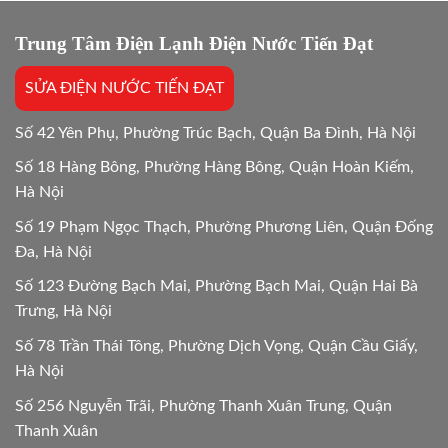
Giải
chọn
đáp
tối
chi
Trung Tâm Điện Lạnh Điện Nước Tiến Đạt
ưu
tiết
Mới
SỬA ĐIỆN NƯỚC TIẾN ĐẠT
24/24
Số 42 Yên Phụ, Phường Trúc Bạch, Quận Ba Đình, Hà Nội
Số 18 Hàng Bông, Phường Hàng Bông, Quận Hoàn Kiếm,
Hà Nội
Số 19 Phạm Ngọc Thạch, Phường Phương Liên, Quận Đống
Đa, Hà Nội
Số 123 Đường Bạch Mai, Phường Bạch Mai, Quận Hai Bà
Trưng, Hà Nội
Số 78 Trần Thái Tông, Phường Dịch Vọng, Quận Cầu Giấy,
Hà Nội
Số 256 Nguyễn Trãi, Phường Thanh Xuân Trung, Quận
Thanh Xuân