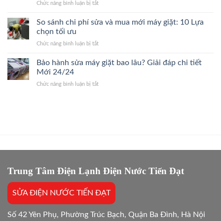
ở
Chức năng bình luận bị tắt
Ba
Bắt
Giá
Sửa
Đình
Đúng
Gốc
Điều
So sánh chi phí sửa và mua mới máy giặt: 10 Lựa
24/7
Bệnh,
Hòa
Thợ
chọn tối ưu
Giá
Quận
Giỏi,
Gốc
ở
Chức năng bình luận bị tắt
Cầu
Báo
So
Giấy
Giá
sánh
Bảo hành sửa máy giặt bao lâu? Giải đáp chi tiết
24/7
Gốc,
chi
Thợ
Mới 24/24
Trị
phí
Giỏi,
Dứt
ở
Chức năng bình luận bị tắt
sửa
Báo
Điểm
Bảo
và
Giá
hành
mua
Gốc,
sửa
mới
Bắt
máy
máy
Chuẩn
giặt
giặt:
Bệnh
bao
10
lâu?
Lựa
Giải
chọn
đáp
tối
chi
Trung Tâm Điện Lạnh Điện Nước Tiến Đạt
ưu
tiết
Mới
SỬA ĐIỆN NƯỚC TIẾN ĐẠT
24/24
Số 42 Yên Phụ, Phường Trúc Bạch, Quận Ba Đình, Hà Nội