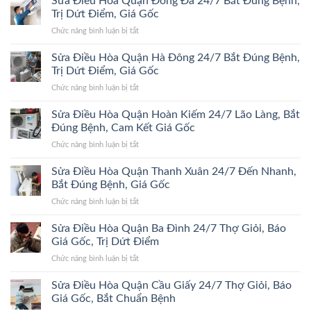
Sửa Điều Hòa Quận Đống Đa 24/7 Bắt Đúng Bệnh,
Trị Dứt Điểm, Giá Gốc
ở
Chức năng bình luận bị tắt
Sửa
Điều
Sửa Điều Hòa Quận Hà Đông 24/7 Bắt Đúng Bệnh,
Hòa
Trị Dứt Điểm, Giá Gốc
Quận
ở
Chức năng bình luận bị tắt
Đống
Sửa
Đa
Điều
Sửa Điều Hòa Quận Hoàn Kiếm 24/7 Lão Làng, Bắt
24/7
Hòa
Bắt
Đúng Bệnh, Cam Kết Giá Gốc
Quận
Đúng
ở
Chức năng bình luận bị tắt
Hà
Bệnh,
Sửa
Đông
Trị
Điều
Sửa Điều Hòa Quận Thanh Xuân 24/7 Đến Nhanh,
24/7
Dứt
Hòa
Bắt
Bắt Đúng Bệnh, Giá Gốc
Điểm,
Quận
Đúng
Giá
ở
Chức năng bình luận bị tắt
Hoàn
Bệnh,
Gốc
Sửa
Kiếm
Trị
Điều
Sửa Điều Hòa Quận Ba Đình 24/7 Thợ Giỏi, Báo
24/7
Dứt
Hòa
Lão
Giá Gốc, Trị Dứt Điểm
Điểm,
Quận
Làng,
Giá
ở
Chức năng bình luận bị tắt
Thanh
Bắt
Gốc
Sửa
Xuân
Đúng
Điều
Sửa Điều Hòa Quận Cầu Giấy 24/7 Thợ Giỏi, Báo
24/7
Bệnh,
Hòa
Đến
Giá Gốc, Bắt Chuẩn Bệnh
Cam
Quận
Nhanh,
Kết