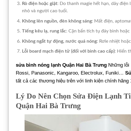
Rò điện hoặc giật
: Do thanh magie hết hạn, dây điện l
nhỏ và người cao tuổi.
Không lên nguồn, đèn không sáng
: Mất điện, aptoma
Tiếng kêu lạ, rung lắc
: Cặn bẩn tích tụ đáy bình hoặc 
Không ngắt tự động, nước quá nóng
: Rơle nhiệt hoặ
Lỗi board mạch điện tử (đối với bình cao cấp)
: Hiển t
sửa bình nóng lạnh Quận Hai Bà Trưng
Những lỗi 
Rossi, Panasonic, Kangaroo, Electrolux, Funiki…
Sử
tất cả các thương hiệu trên với linh kiện chính hãng
Lý Do Nên Chọn Sửa Điện Lạnh Ti
Quận Hai Bà Trưng