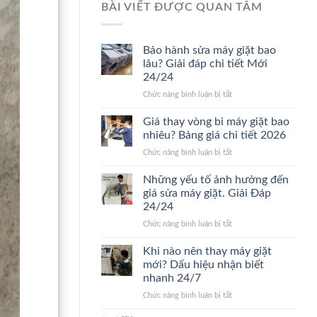
BÀI VIẾT ĐƯỢC QUAN TÂM
Bảo hành sửa máy giặt bao
lâu? Giải đáp chi tiết Mới
24/24
ở
Chức năng bình luận bị tắt
Bảo
hành
Giá thay vòng bi máy giặt bao
sửa
nhiêu? Bảng giá chi tiết 2026
máy
ở
Chức năng bình luận bị tắt
giặt
Giá
bao
thay
Những yếu tố ảnh hưởng đến
lâu?
vòng
Giải
giá sửa máy giặt. Giải Đáp
bi
đáp
24/24
máy
chi
ở
Chức năng bình luận bị tắt
giặt
tiết
Những
bao
Mới
yếu
nhiêu?
Khi nào nên thay máy giặt
24/24
tố
Bảng
mới? Dấu hiệu nhận biết
ảnh
giá
nhanh 24/7
hưởng
chi
ở
Chức năng bình luận bị tắt
đến
tiết
Khi
giá
2026