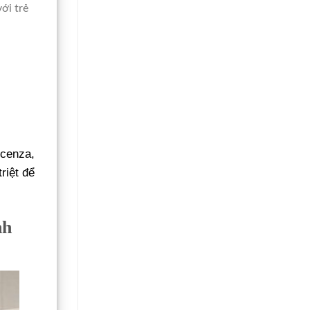
ới trẻ
icenza,
riệt để
nh