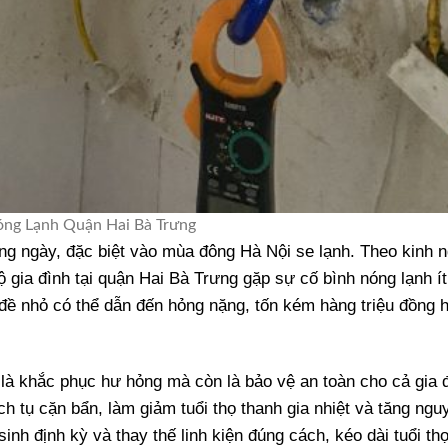
óng Lạnh Quận Hai Bà Trưng
 hàng ngày, đặc biệt vào mùa đông Hà Nội se lạnh. Theo kinh 
gia đình tại quận Hai Bà Trưng gặp sự cố bình nóng lạnh ít
 đề nhỏ có thể dẫn đến hỏng nặng, tốn kém hàng triệu đồng 
là khắc phục hư hỏng mà còn là bảo vệ an toàn cho cả gia đ
h tụ cặn bẩn, làm giảm tuổi thọ thanh gia nhiệt và tăng ngu
inh định kỳ và thay thế linh kiện đúng cách, kéo dài tuổi th