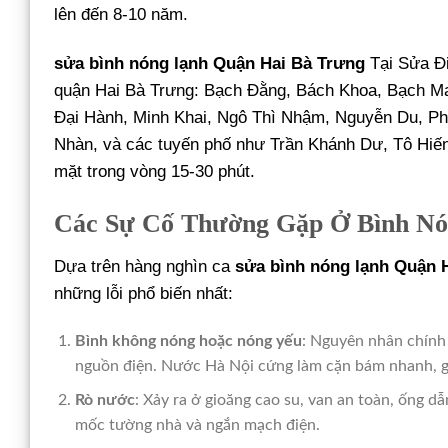
lên đến 8-10 năm.
sửa bình nóng lạnh Quận Hai Bà Trưng
Tại Sửa Đi
quận Hai Bà Trưng: Bạch Đằng, Bách Khoa, Bạch Ma
Đại Hành, Minh Khai, Ngô Thì Nhậm, Nguyễn Du, P
Nhàn, và các tuyến phố như Trần Khánh Dư, Tô Hiế
mặt trong vòng 15-30 phút.
Các Sự Cố Thường Gặp Ở Bình N
Dựa trên hàng nghìn ca
sửa bình nóng lạnh Quận 
những lỗi phổ biến nhất:
Bình không nóng hoặc nóng yếu
: Nguyên nhân chính 
nguồn điện. Nước Hà Nội cứng làm cặn bám nhanh, g
Rò nước
: Xảy ra ở gioăng cao su, van an toàn, ống d
mốc tường nhà và ngắn mạch điện.