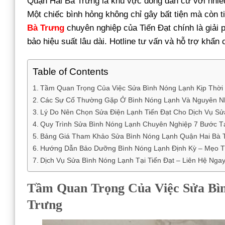
Quận Hai Bà Trưng là khu vực đông dân cư với nhiề
Một chiếc bình hỏng không chỉ gây bất tiện mà còn t
Bà Trưng
chuyên nghiệp của Tiến Đạt chính là giải 
bảo hiệu suất lâu dài. Hotline tư vấn và hỗ trợ khẩn
Table of Contents
Tầm Quan Trọng Của Việc Sửa Bình Nóng Lạnh Kịp Thời 
Các Sự Cố Thường Gặp Ở Bình Nóng Lạnh Và Nguyên N
Lý Do Nên Chọn Sửa Điện Lạnh Tiến Đạt Cho Dịch Vụ Sử
Quy Trình Sửa Bình Nóng Lạnh Chuyên Nghiệp 7 Bước Tạ
Bảng Giá Tham Khảo Sửa Bình Nóng Lạnh Quận Hai Bà T
Hướng Dẫn Bảo Dưỡng Bình Nóng Lạnh Định Kỳ – Mẹo T
Dịch Vụ Sửa Bình Nóng Lạnh Tại Tiến Đạt – Liên Hệ Ng
Tầm Quan Trọng Của Việc Sửa Bìn
Trưng