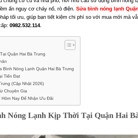
u chung cư cũ và nhà phố, nơi nhu cầu sử dụng bình nóng l
iềm ẩn nguy cơ cháy nổ, rò điện.
Sửa bình nóng lạnh Quận
pháp tối ưu, giúp bạn tiết kiệm chi phí so với mua mới mà v
 cấp:
0982.532.114
.
Tại Quận Hai Bà Trưng
hân
a Bình Nóng Lạnh Quận Hai Bà Trưng
i Tiến Đạt
rưng (Cập Nhật 2026)
ừ Chuyên Gia
ay Hôm Nay Để Nhận Ưu Đãi
h Nóng Lạnh Kịp Thời Tại Quận Hai B