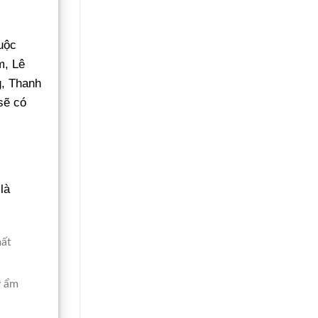
uộc
m, Lê
g, Thanh
sẽ có
là
mất
y ẩm