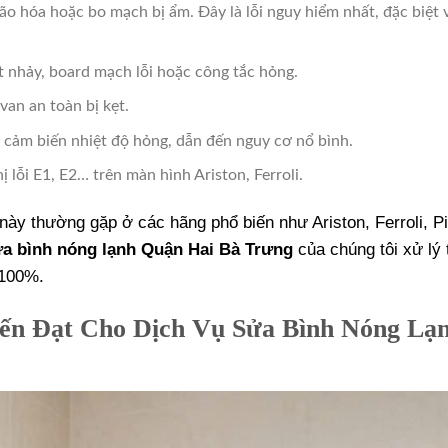
ão hóa hoặc bo mạch bị ẩm. Đây là lỗi nguy hiểm nhất, đặc biệt v
t nhảy, board mạch lỗi hoặc công tắc hỏng.
van an toàn bị kẹt.
c cảm biến nhiệt độ hỏng, dẫn đến nguy cơ nổ bình.
hị lỗi E1, E2… trên màn hình Ariston, Ferroli.
này thường gặp ở các hãng phổ biến như Ariston, Ferroli, P
a bình nóng lạnh Quận Hai Bà Trưng
của chúng tôi xử lý t
 100%.
ến Đạt Cho Dịch Vụ Sửa Bình Nóng Lạ