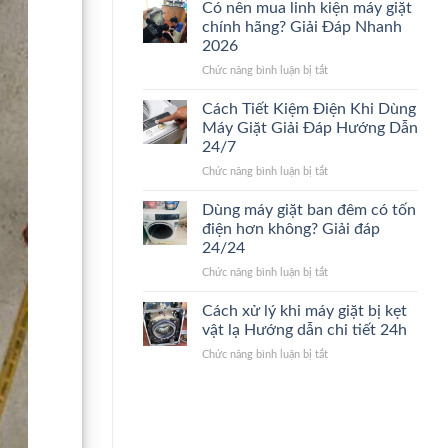
nào
sửa
Có nên mua linh kiện máy giặt
nên
máy
chính hãng? Giải Đáp Nhanh
thay
giặt.
2026
máy
Giải
ở
Chức năng bình luận bị tắt
giặt
Đáp
Có
mới?
24/24
nên
Dấu
Cách Tiết Kiệm Điện Khi Dùng
mua
hiệu
Máy Giặt Giải Đáp Hướng Dẫn
linh
nhận
24/7
kiện
biết
ở
Chức năng bình luận bị tắt
máy
nhanh
Cách
giặt
24/7
Tiết
chính
Dùng máy giặt ban đêm có tốn
Kiệm
hãng?
điện hơn không? Giải đáp
Điện
Giải
24/24
Khi
Đáp
ở
Chức năng bình luận bị tắt
Dùng
Nhanh
Dùng
Máy
2026
máy
Giặt
Cách xử lý khi máy giặt bị kẹt
giặt
Giải
vật lạ Hướng dẫn chi tiết 24h
ban
Đáp
ở
Chức năng bình luận bị tắt
đêm
Hướng
Cách
có
Dẫn
xử
tốn
24/7
lý
điện
khi
hơn
máy
không?