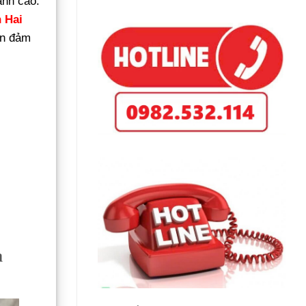
ạnh cao.
 Hai
ẫn đảm
à