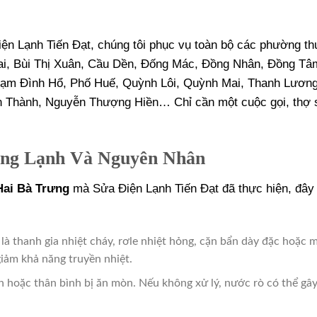
ện Lạnh Tiến Đạt, chúng tôi phục vụ toàn bộ các phường th
i, Bùi Thị Xuân, Cầu Dền, Đống Mác, Đồng Nhân, Đồng Tâ
hạm Đình Hổ, Phố Huế, Quỳnh Lôi, Quỳnh Mai, Thanh Lươn
n Thành, Nguyễn Thượng Hiền… Chỉ cần một cuộc gọi, thợ 
óng Lạnh Và Nguyên Nhân
Hai Bà Trưng
mà Sửa Điện Lạnh Tiến Đạt đã thực hiện, đây 
là thanh gia nhiệt cháy, rơle nhiệt hỏng, cặn bẩn dày đặc hoặc 
iảm khả năng truyền nhiệt.
ẫn hoặc thân bình bị ăn mòn. Nếu không xử lý, nước rò có thể gâ