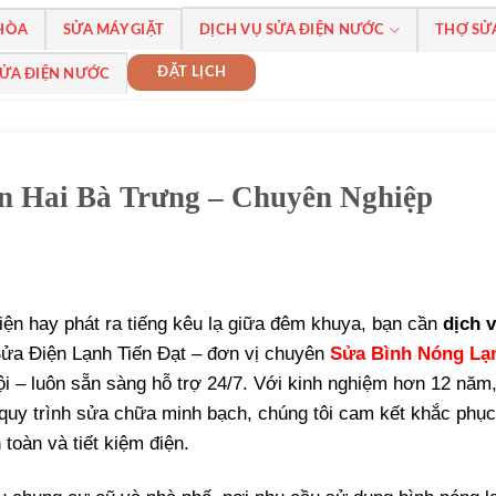
 HÒA
SỬA MÁY GIẶT
DỊCH VỤ SỬA ĐIỆN NƯỚC
THỢ SỬ
ĐẶT LỊCH
SỬA ĐIỆN NƯỚC
n Hai Bà Trưng – Chuyên Nghiệp
điện hay phát ra tiếng kêu lạ giữa đêm khuya, bạn cần
dịch 
Sửa Điện Lạnh Tiến Đạt – đơn vị chuyên
Sửa Bình Nóng Lạ
i – luôn sẵn sàng hỗ trợ 24/7. Với kinh nghiệm hơn 12 năm,
 quy trình sửa chữa minh bạch, chúng tôi cam kết khắc phục 
 toàn và tiết kiệm điện.