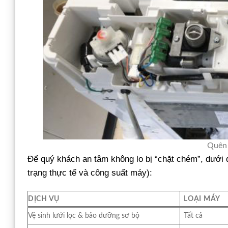
Quên 
Để quý khách an tâm không lo bị “chặt chém”, dưới đ
trạng thực tế và công suất máy):
DỊCH VỤ
LOẠI MÁY
Vệ sinh lưới lọc & bảo dưỡng sơ bộ
Tất cả