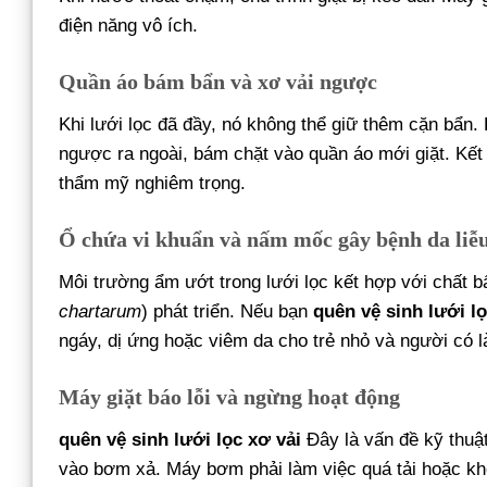
điện năng vô ích.
Quần áo bám bẩn và xơ vải ngược
Khi lưới lọc đã đầy, nó không thể giữ thêm cặn bẩn.
ngược ra ngoài, bám chặt vào quần áo mới giặt. Kết q
thẩm mỹ nghiêm trọng.
Ổ chứa vi khuẩn và nấm mốc gây bệnh da liễ
Môi trường ẩm ướt trong lưới lọc kết hợp với chất 
chartarum
) phát triển. Nếu bạn
quên vệ sinh lưới lọ
ngáy, dị ứng hoặc viêm da cho trẻ nhỏ và người có 
Máy giặt báo lỗi và ngừng hoạt động
quên vệ sinh lưới lọc xơ vải
Đây là vấn đề kỹ thuậ
vào bơm xả. Máy bơm phải làm việc quá tải hoặc kh