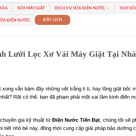
 HÒA
SỬA MÁY GIẶT
DỊCH VỤ SỬA ĐIỆN NƯỚC
THỢ SỬ
ĐẶT LỊCH
SỬA ĐIỆN NƯỚC
nh Lưới Lọc Xơ Vải Máy Giặt Tại Nhà
 xong vẫn bám đầy những vệt trắng li ti, hay lồng giặt bốc 
 nhất? Rất có thể, bạn đã phạm phải một sai lầm kinh điển 
 chuyên gia kỹ thuật từ
Điện Nước Tiến Đạt
, chúng tôi sẽ p
i tiết nhỏ bé này, đồng thời cung cấp giải pháp bảo dưỡng 