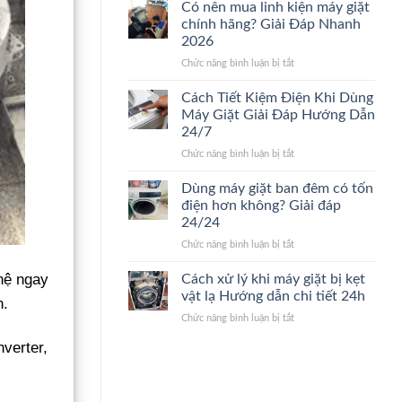
nào
sửa
Có nên mua linh kiện máy giặt
nên
máy
chính hãng? Giải Đáp Nhanh
thay
giặt.
2026
máy
Giải
ở
Chức năng bình luận bị tắt
giặt
Đáp
Có
mới?
24/24
nên
Dấu
Cách Tiết Kiệm Điện Khi Dùng
mua
hiệu
Máy Giặt Giải Đáp Hướng Dẫn
linh
nhận
24/7
kiện
biết
ở
Chức năng bình luận bị tắt
máy
nhanh
Cách
giặt
24/7
Tiết
chính
Dùng máy giặt ban đêm có tốn
Kiệm
hãng?
điện hơn không? Giải đáp
Điện
Giải
24/24
Khi
Đáp
ở
Chức năng bình luận bị tắt
Dùng
Nhanh
Dùng
Máy
2026
máy
Giặt
 hệ ngay
Cách xử lý khi máy giặt bị kẹt
giặt
Giải
vật lạ Hướng dẫn chi tiết 24h
n.
ban
Đáp
ở
Chức năng bình luận bị tắt
đêm
Hướng
Cách
có
Dẫn
verter,
xử
tốn
24/7
lý
điện
khi
hơn
máy
không?