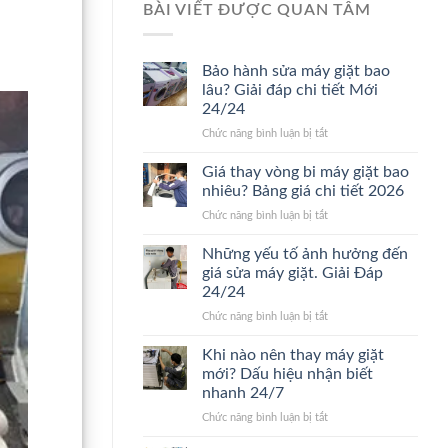
BÀI VIẾT ĐƯỢC QUAN TÂM
Bảo hành sửa máy giặt bao
lâu? Giải đáp chi tiết Mới
24/24
ở
Chức năng bình luận bị tắt
Bảo
hành
Giá thay vòng bi máy giặt bao
sửa
nhiêu? Bảng giá chi tiết 2026
máy
ở
Chức năng bình luận bị tắt
giặt
Giá
bao
thay
Những yếu tố ảnh hưởng đến
lâu?
vòng
Giải
giá sửa máy giặt. Giải Đáp
bi
đáp
24/24
máy
chi
ở
Chức năng bình luận bị tắt
giặt
tiết
Những
bao
Mới
yếu
nhiêu?
Khi nào nên thay máy giặt
24/24
tố
Bảng
mới? Dấu hiệu nhận biết
ảnh
giá
nhanh 24/7
hưởng
chi
ở
Chức năng bình luận bị tắt
đến
tiết
Khi
giá
2026