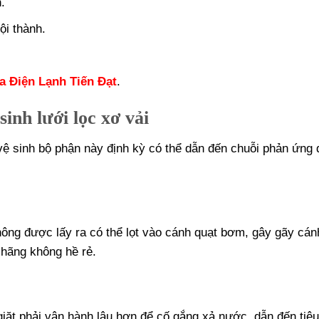
.
ội thành.
a Điện Lạnh Tiến Đạt
.
inh lưới lọc xơ vải
ệ sinh bộ phận này định kỳ có thể dẫn đến chuỗi phản ứng 
không được lấy ra có thể lọt vào cánh quạt bơm, gây gãy cán
hãng không hề rẻ.
giặt phải vận hành lâu hơn để cố gắng xả nước, dẫn đến tiêu