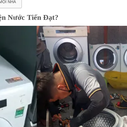
MỌI NHÀ
ện Nước Tiến Đạt?