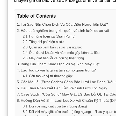
chuyên gia để bảo vệ sức khỏe gia đình và túi tiền c
Table of Contents
Tại Sao Nên Chọn Dịch Vụ Của Điện Nước Tiến Đạt?
Hậu quả nghiêm trọng khi quên vệ sinh lưới lọc xơ vải
Hư hỏng bơm xả (Drain Pump)
Tăng chi phí điện nước
Quần áo bám bẩn và xơ vải ngược
Ổ chứa vi khuẩn và nấm mốc gây bệnh da liễu
Máy giặt báo lỗi và ngừng hoạt động
Bảng Giá Tham Khảo Dịch Vụ Vệ Sinh Máy Giặt
Lưới lọc xơ vải là gì và tại sao nó quan trọng?
Cấu tạo và vị trí thường gặp:
Các Mã Lỗi (Error Codes) Cảnh Báo Lưới Lọc Đang “Kêu
Dấu Hiệu Nhận Biết Bạn Cần Vệ Sinh Lưới Lọc Ngay
Case Study: “Cứu Sống” Máy Giặt LG Báo Lỗi OE Tại Cầu
Hướng Dẫn Vệ Sinh Lưới Lọc Xơ Vải Chuẩn Kỹ Thuật (DI
Đối với máy giặt cửa trên (Lồng đứng)
Đối với máy giặt cửa trước (Lồng ngang) – *Lưu ý quan t