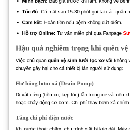
Minh bạch:
Báo giá trước khi làm, không vẽ bệnh
Tốc độ:
Có mặt sau 15-30 phút gọi tại các quận n
Cam kết:
Hoàn tiền nếu bệnh không dứt điểm.
Hỗ trợ Online:
Tư vấn miễn phí qua Fanpage
Sử
Hậu quả nghiêm trọng khi quên vệ s
Việc chủ quan
quên vệ sinh lưới lọc xơ vải
không v
chuyền gây hại cho cả thiết bị lẫn người sử dụng:
Hư hỏng bơm xả (Drain Pump)
Dị vật cứng (tiền xu, kẹp tóc) lẫn trong xơ vải nếu 
hoặc cháy động cơ bơm. Chi phí thay bơm xả chính 
Tăng chi phí điện nước
Khi nước thoát chậm, chu trình giặt bị kéo dài. Máy 