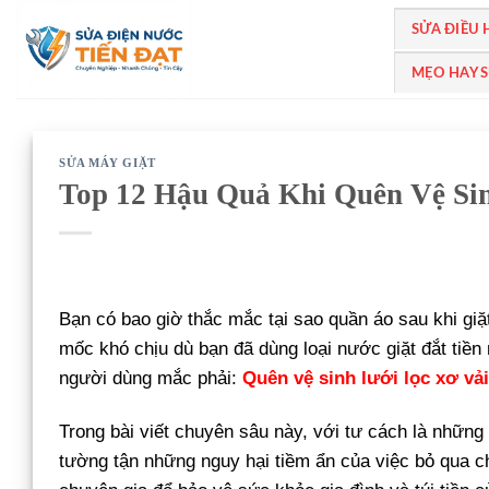
Bỏ
SỬA ĐIỀU
qua
nội
MẸO HAY 
dung
SỬA MÁY GIẶT
Top 12 Hậu Quả Khi Quên Vệ Si
Bạn có bao giờ thắc mắc tại sao quần áo sau khi giặt
mốc khó chịu dù bạn đã dùng loại nước giặt đắt tiền
người dùng mắc phải:
Quên vệ sinh lưới lọc xơ vải
Trong bài viết chuyên sâu này, với tư cách là những
tường tận những nguy hại tiềm ẩn của việc bỏ qua ch