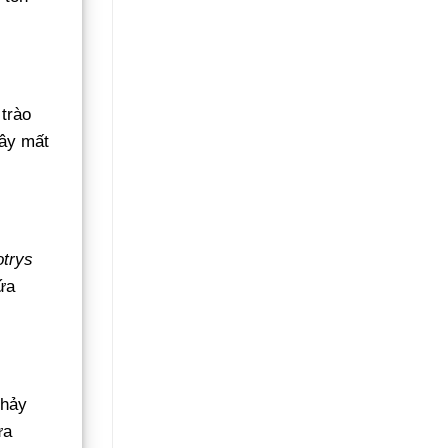
 trào
gây mất
trys
ứa
chảy
ữa