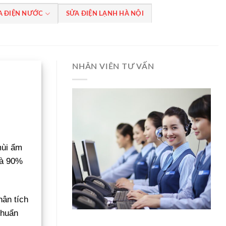
A ĐIỆN NƯỚC
SỬA ĐIỆN LẠNH HÀ NỘI
NHÂN VIÊN TƯ VẤN
mùi ẩm
mà 90%
hân tích
chuẩn