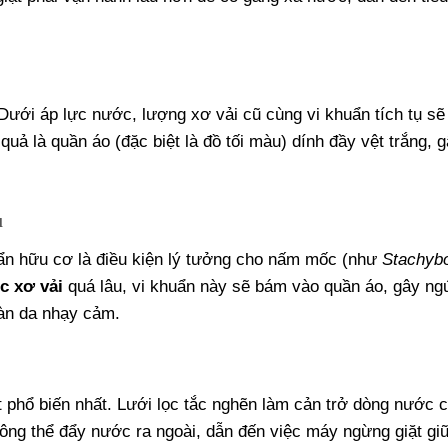
 Dưới áp lực nước, lượng xơ vải cũ cùng vi khuẩn tích tụ sẽ
uả là quần áo (đặc biệt là đồ tối màu) dính đầy vệt trắng, 
u
bẩn hữu cơ là điều kiện lý tưởng cho nấm mốc (như
Stachybo
c xơ vải
quá lâu, vi khuẩn này sẽ bám vào quần áo, gây ng
làn da nhạy cảm.
t phổ biến nhất. Lưới lọc tắc nghẽn làm cản trở dòng nước 
ông thể đẩy nước ra ngoài, dẫn đến việc máy ngừng giặt gi