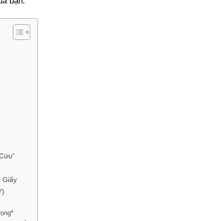
ủa bạn.
 Cứu”
 Giấy
Y)
rọng*