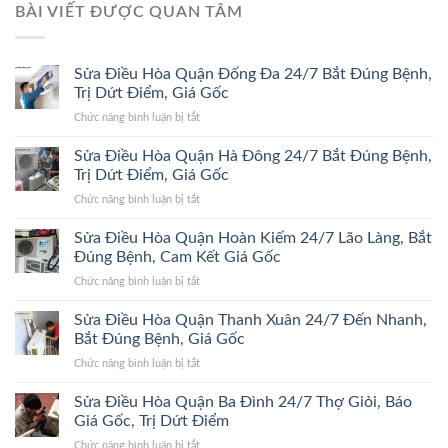
BÀI VIẾT ĐƯỢC QUAN TÂM
Sửa Điều Hòa Quận Đống Đa 24/7 Bắt Đúng Bệnh,
Trị Dứt Điểm, Giá Gốc
ở
Chức năng bình luận bị tắt
Sửa
Điều
Sửa Điều Hòa Quận Hà Đông 24/7 Bắt Đúng Bệnh,
Hòa
Trị Dứt Điểm, Giá Gốc
Quận
ở
Chức năng bình luận bị tắt
Đống
Sửa
Đa
Điều
Sửa Điều Hòa Quận Hoàn Kiếm 24/7 Lão Làng, Bắt
24/7
Hòa
Bắt
Đúng Bệnh, Cam Kết Giá Gốc
Quận
Đúng
ở
Chức năng bình luận bị tắt
Hà
Bệnh,
Sửa
Đông
Trị
Điều
Sửa Điều Hòa Quận Thanh Xuân 24/7 Đến Nhanh,
24/7
Dứt
Hòa
Bắt
Bắt Đúng Bệnh, Giá Gốc
Điểm,
Quận
Đúng
Giá
ở
Chức năng bình luận bị tắt
Hoàn
Bệnh,
Gốc
Sửa
Kiếm
Trị
Điều
Sửa Điều Hòa Quận Ba Đình 24/7 Thợ Giỏi, Báo
24/7
Dứt
Hòa
Lão
Giá Gốc, Trị Dứt Điểm
Điểm,
Quận
Làng,
Giá
ở
Chức năng bình luận bị tắt
Thanh