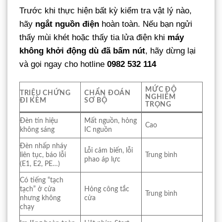
Trước khi thực hiện bất kỳ kiểm tra vật lý nào,
hãy
ngắt nguồn điện
hoàn toàn. Nếu bạn ngửi
thấy mùi khét hoặc thấy tia lửa điện khi
máy
không khởi động dù đã bấm nút
, hãy dừng lại
và gọi ngay cho hotline
0982 532 114
MỨC ĐỘ
TRIỆU CHỨNG
CHẨN ĐOÁN
NGHIÊM
ĐI KÈM
SƠ BỘ
TRỌNG
Đèn tín hiệu
Mất nguồn, hỏng
Cao
không sáng
IC nguồn
Đèn nhấp nháy
Lỗi cảm biến, lỗi
liên tục, báo lỗi
Trung bình
phao áp lực
(E1, E2, PE…)
Có tiếng “tạch
tạch” ở cửa
Hỏng công tắc
Trung bình
nhưng không
cửa
chạy