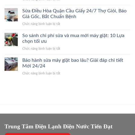
Bắt
Gốc
Sửa
Xuân
Đúng
Điều
Sửa Điều Hòa Quận Cầu Giấy 24/7 Thợ Giỏi, Báo
24/7
Bệnh,
Hòa
Đến
Giá Gốc, Bắt Chuẩn Bệnh
Cam
Quận
Nhanh,
Kết
ở
Chức năng bình luận bị tắt
Ba
Bắt
Giá
Sửa
Đình
Đúng
Gốc
Điều
So sánh chi phí sửa và mua mới máy giặt: 10 Lựa
24/7
Bệnh,
Hòa
Thợ
chọn tối ưu
Giá
Quận
Giỏi,
Gốc
ở
Chức năng bình luận bị tắt
Cầu
Báo
So
Giấy
Giá
sánh
Bảo hành sửa máy giặt bao lâu? Giải đáp chi tiết
24/7
Gốc,
chi
Thợ
Mới 24/24
Trị
phí
Giỏi,
Dứt
ở
Chức năng bình luận bị tắt
sửa
Báo
Điểm
Bảo
và
Giá
hành
mua
Gốc,
sửa
mới
Bắt
máy
máy
Chuẩn
giặt
giặt:
Bệnh
bao
10
lâu?
Lựa
Giải
chọn
đáp
tối
chi
Trung Tâm Điện Lạnh Điện Nước Tiến Đạt
ưu
tiết
Mới