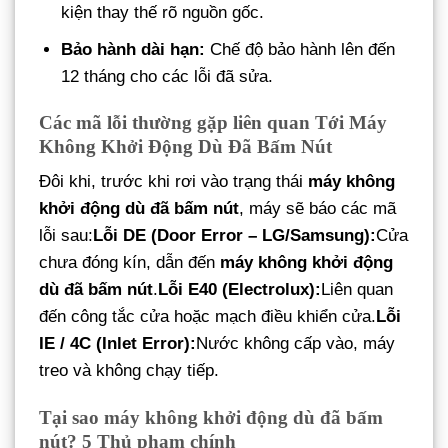
kiện thay thế rõ nguồn gốc.
Bảo hành dài hạn:
Chế độ bảo hành lên đến
12 tháng cho các lỗi đã sửa.
Các mã lỗi thường gặp liên quan Tới Máy
Không Khởi Động Dù Đã Bấm Nút
Đôi khi, trước khi rơi vào trạng thái
máy không
khởi động dù đã bấm nút
, máy sẽ báo các mã
lỗi sau:
Lỗi DE (Door Error – LG/Samsung):
Cửa
chưa đóng kín, dẫn đến
máy không khởi động
dù đã bấm nút
.
Lỗi E40 (Electrolux):
Liên quan
đến công tắc cửa hoặc mạch điều khiển cửa.
Lỗi
IE / 4C (Inlet Error):
Nước không cấp vào, máy
treo và không chạy tiếp.
Tại sao máy không khởi động dù đã bấm
nút? 5 Thủ phạm chính