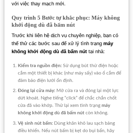
với việc thay mạch mới.
Quy trình 5 Bước tự khắc phục: Máy không
khởi động dù đã bấm nút
Trước khi liên hệ dịch vụ chuyên nghiệp, bạn có
thể thử các bước sau để xử lý tình trạng
máy
không khởi động dù đã bấm nút
tại nhà:
Kiểm tra nguồn điện:
Sử dụng bút thử điện hoặc
cắm một thiết bị khác (như máy sấy) vào ổ cắm để
đảm bảo điện lưới ổn định.
Đóng lại cửa máy:
Mở cửa ra và đóng lại một lực
dứt khoát. Nghe tiếng “click” để chắc chắn chốt
cửa đã vào khớp. Thử lại xem tình trạng
máy
không khởi động dù đã bấm nút
còn không.
Vệ sinh nút bấm:
Dùng khăn khô lau sạch bảng
điều khiển. Nếu nút bấm bị kẹt do bụi bẩn, hãy