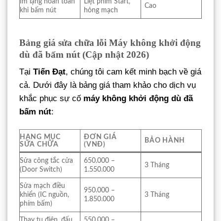
Im lặng hoàn toàn
Liệt phím Start,
Cao
khi bấm nút
hỏng mạch
Bảng giá sửa chữa lỗi Máy không khởi động
dù đã bấm nút (Cập nhật 2026)
Tại
Tiến Đạt
, chúng tôi cam kết minh bạch về giá
cả. Dưới đây là bảng giá tham khảo cho dịch vụ
khắc phục sự cố
máy không khởi động dù đã
bấm nút
:
HẠNG MỤC
ĐƠN GIÁ
BẢO HÀNH
SỬA CHỮA
(VNĐ)
Sửa công tắc cửa
650.000 –
3 Tháng
(Door Switch)
1.550.000
Sửa mạch điều
950.000 –
khiển (IC nguồn,
3 Tháng
1.850.000
phím bấm)
Thay tụ điện, đấu
550.000 –