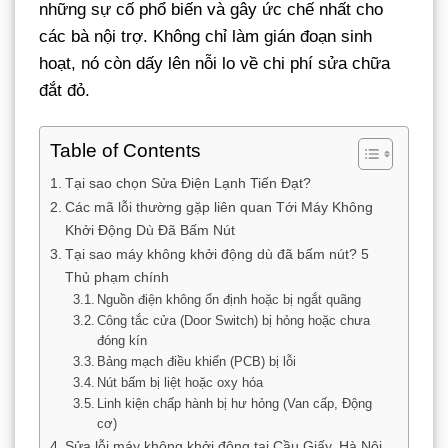
những sự cố phổ biến và gây ức chế nhất cho
các bà nội trợ. Không chỉ làm gián đoạn sinh
hoạt, nó còn dấy lên nỗi lo về chi phí sửa chữa
đắt đỏ.
Table of Contents
Tại sao chọn Sửa Điện Lạnh Tiến Đạt?
Các mã lỗi thường gặp liên quan Tới Máy Không
Khởi Động Dù Đã Bấm Nút
Tại sao máy không khởi động dù đã bấm nút? 5
Thủ phạm chính
Nguồn điện không ổn định hoặc bị ngắt quãng
Công tắc cửa (Door Switch) bị hỏng hoặc chưa
đóng kín
Bảng mạch điều khiển (PCB) bị lỗi
Nút bấm bị liệt hoặc oxy hóa
Linh kiện chấp hành bị hư hỏng (Van cấp, Động
cơ)
Sửa lỗi máy không khởi động tại Cầu Giấy, Hà Nội