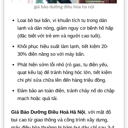
giá bảo dưỡng điều hòa hà nội
Loại bỏ bụi bẩn, vi khuẩn tích tụ trong dàn
lạnh và dàn nóng, giảm nguy cơ bệnh hô hấp
(đặc biệt với trẻ em và người cao tuổi).
Khôi phục hiệu suất làm lạnh, tiết kiệm 20-
30% điện năng so với máy bẩn.
Phát hiện sớm lỗi nhỏ (rò gas, tụ điện yếu,
quạt kêu lạ) để tránh hỏng hóc lớn, tiết kiệm
chi phí sửa chữa lên đến hàng triệu đồng.
Đảm bảo an toàn điện, tránh cháy nổ do chập
mạch hoặc quá tải.
Giá Bảo Dưỡng Điều Hoà Hà Nội
, với mật độ
bụi cao từ giao thông và công trình xây dựng,
máy điều hòa thường bị bám bụi dày chỉ sau 3-4