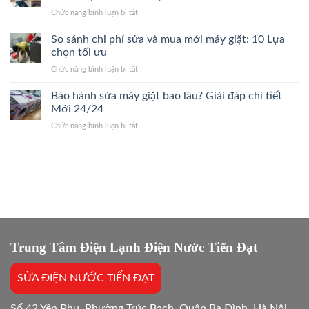
Quận
Nhanh,
Kết
ở
Chức năng bình luận bị tắt
Ba
Bắt
Giá
Sửa
Đình
Đúng
Gốc
Điều
So sánh chi phí sửa và mua mới máy giặt: 10 Lựa
24/7
Bệnh,
Hòa
Thợ
chọn tối ưu
Giá
Quận
Giỏi,
Gốc
ở
Chức năng bình luận bị tắt
Cầu
Báo
So
Giấy
Giá
sánh
Bảo hành sửa máy giặt bao lâu? Giải đáp chi tiết
24/7
Gốc,
chi
Thợ
Mới 24/24
Trị
phí
Giỏi,
Dứt
ở
Chức năng bình luận bị tắt
sửa
Báo
Điểm
Bảo
và
Giá
hành
mua
Gốc,
sửa
mới
Bắt
máy
máy
Chuẩn
giặt
giặt:
Bệnh
bao
10
lâu?
Lựa
Giải
chọn
đáp
tối
chi
Trung Tâm Điện Lạnh Điện Nước Tiến Đạt
ưu
tiết
Mới
SỬA ĐIỆN NƯỚC TIẾN ĐẠT
24/24
Số 42 Yên Phụ, Phường Trúc Bạch, Quận Ba Đình, Hà Nội