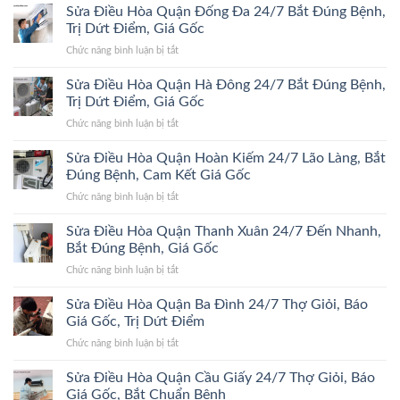
Sửa Điều Hòa Quận Đống Đa 24/7 Bắt Đúng Bệnh,
Trị Dứt Điểm, Giá Gốc
ở
Chức năng bình luận bị tắt
Sửa
Điều
Sửa Điều Hòa Quận Hà Đông 24/7 Bắt Đúng Bệnh,
Hòa
Trị Dứt Điểm, Giá Gốc
Quận
ở
Chức năng bình luận bị tắt
Đống
Sửa
Đa
Điều
Sửa Điều Hòa Quận Hoàn Kiếm 24/7 Lão Làng, Bắt
24/7
Hòa
Bắt
Đúng Bệnh, Cam Kết Giá Gốc
Quận
Đúng
ở
Chức năng bình luận bị tắt
Hà
Bệnh,
Sửa
Đông
Trị
Điều
Sửa Điều Hòa Quận Thanh Xuân 24/7 Đến Nhanh,
24/7
Dứt
Hòa
Bắt
Bắt Đúng Bệnh, Giá Gốc
Điểm,
Quận
Đúng
Giá
ở
Chức năng bình luận bị tắt
Hoàn
Bệnh,
Gốc
Sửa
Kiếm
Trị
Điều
Sửa Điều Hòa Quận Ba Đình 24/7 Thợ Giỏi, Báo
24/7
Dứt
Hòa
Lão
Giá Gốc, Trị Dứt Điểm
Điểm,
Quận
Làng,
Giá
ở
Chức năng bình luận bị tắt
Thanh
Bắt
Gốc
Sửa
Xuân
Đúng
Điều
Sửa Điều Hòa Quận Cầu Giấy 24/7 Thợ Giỏi, Báo
24/7
Bệnh,
Hòa
Đến
Giá Gốc, Bắt Chuẩn Bệnh
Cam