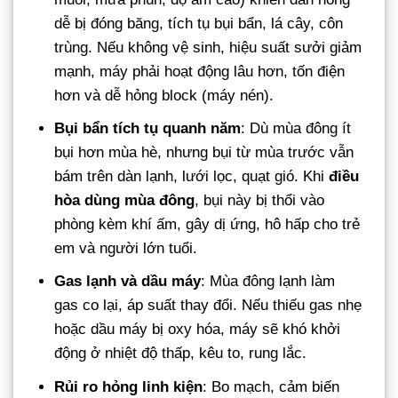
dễ bị đóng băng, tích tụ bụi bẩn, lá cây, côn
trùng. Nếu không vệ sinh, hiệu suất sưởi giảm
mạnh, máy phải hoạt động lâu hơn, tốn điện
hơn và dễ hỏng block (máy nén).
Bụi bẩn tích tụ quanh năm
: Dù mùa đông ít
bụi hơn mùa hè, nhưng bụi từ mùa trước vẫn
bám trên dàn lạnh, lưới lọc, quạt gió. Khi
điều
hòa dùng mùa đông
, bụi này bị thổi vào
phòng kèm khí ấm, gây dị ứng, hô hấp cho trẻ
em và người lớn tuổi.
Gas lạnh và dầu máy
: Mùa đông lạnh làm
gas co lại, áp suất thay đổi. Nếu thiếu gas nhẹ
hoặc dầu máy bị oxy hóa, máy sẽ khó khởi
động ở nhiệt độ thấp, kêu to, rung lắc.
Rủi ro hỏng linh kiện
: Bo mạch, cảm biến