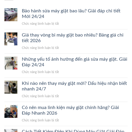
Bảo hành sửa máy giặt bao lâu? Giải đáp chi tiết
Mới 24/24
ở
Chức năng bình luận bị tắt
Bảo
hành
Giá thay vòng bi máy giặt bao nhiêu? Bảng giá chi
sửa
tiết 2026
máy
ở
Chức năng bình luận bị tắt
giặt
Giá
bao
thay
Những yếu tố ảnh hưởng đến giá sửa máy giặt. Giải
lâu?
vòng
Giải
Đáp 24/24
bi
đáp
ở
Chức năng bình luận bị tắt
máy
chi
Những
giặt
tiết
yếu
Khi nào nên thay máy giặt mới? Dấu hiệu nhận biết
bao
Mới
tố
nhiêu?
nhanh 24/7
24/24
ảnh
Bảng
ở
Chức năng bình luận bị tắt
hưởng
giá
Khi
đến
chi
nào
Có nên mua linh kiện máy giặt chính hãng? Giải
giá
tiết
nên
sửa
Đáp Nhanh 2026
2026
thay
máy
ở
Chức năng bình luận bị tắt
máy
giặt.
Có
giặt
Giải
nên
Cách Tiết Kiệm Điện Khi Dùng Máy Giặt Giải Đáp
mới?
Đáp