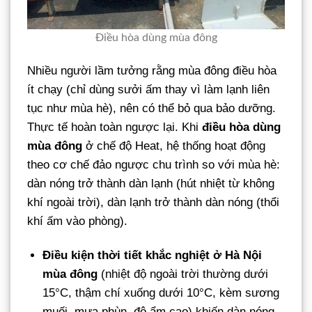
Điều hòa dùng mùa đông
Nhiều người lầm tưởng rằng mùa đông điều hòa
ít chạy (chỉ dùng sưởi ấm thay vì làm lạnh liên
tục như mùa hè), nên có thể bỏ qua bảo dưỡng.
Thực tế hoàn toàn ngược lại. Khi
điều hòa dùng
mùa đông
ở chế độ Heat, hệ thống hoạt động
theo cơ chế đảo ngược chu trình so với mùa hè:
dàn nóng trở thành dàn lạnh (hút nhiệt từ không
khí ngoài trời), dàn lạnh trở thành dàn nóng (thổi
khí ấm vào phòng).
Điều kiện thời tiết khắc nghiệt ở Hà Nội
mùa đông
(nhiệt độ ngoài trời thường dưới
15°C, thậm chí xuống dưới 10°C, kèm sương
muối, mưa phùn, độ ẩm cao) khiến dàn nóng