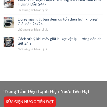
mua
Dấu
Hướng Dẫn 24/7
24/24
linh
hiệu
ở
Chức năng bình luận bị tắt
kiện
nhận
Cách
máy
biết
Tiết
Dùng máy giặt ban đêm có tốn điện hơn không?
giặt
nhanh
Kiệm
chính
Giải đáp 24/24
24/7
Điện
hãng?
ở
Chức năng bình luận bị tắt
Khi
Giải
Dùng
Dùng
Đáp
máy
Cách xử lý khi máy giặt bị kẹt vật lạ Hướng dẫn chi
Máy
Nhanh
giặt
Giặt
tiết 24h
2026
ban
Giải
ở
Chức năng bình luận bị tắt
đêm
Đáp
Cách
có
Hướng
xử
tốn
Dẫn
lý
điện
24/7
khi
hơn
máy
không?
giặt
Giải
bị
đáp
kẹt
24/24
vật
lạ
Trung Tâm Điện Lạnh Điện Nước Tiến Đạt
Hướng
dẫn
SỬA ĐIỆN NƯỚC TIẾN ĐẠT
chi
tiết