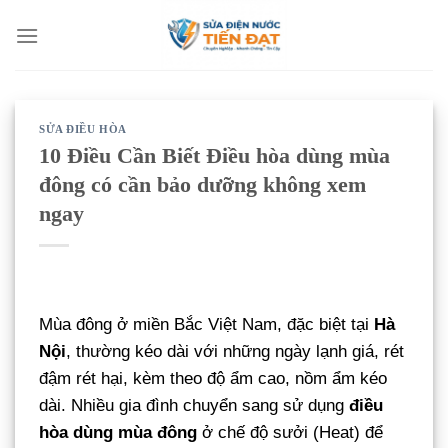
Bỏ
qua
nội
dung
SỬA ĐIỀU HÒA
10 Điều Cần Biết Điều hòa dùng mùa
đông có cần bảo dưỡng không xem
ngay
Mùa đông ở miền Bắc Việt Nam, đặc biệt tại
Hà
Nội
, thường kéo dài với những ngày lạnh giá, rét
đậm rét hại, kèm theo độ ẩm cao, nồm ẩm kéo
dài. Nhiều gia đình chuyển sang sử dụng
điều
hòa dùng mùa đông
ở chế độ sưởi (Heat) để