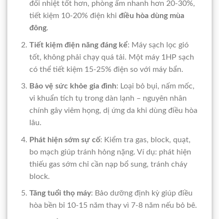
đổi nhiệt tốt hơn, phòng ấm nhanh hơn 20-30%,
tiết kiệm 10-20% điện khi
điều hòa dùng mùa
đông
.
Tiết kiệm điện năng đáng kể
: Máy sạch lọc gió
tốt, không phải chạy quá tải. Một máy 1HP sạch
có thể tiết kiệm 15-25% điện so với máy bẩn.
Bảo vệ sức khỏe gia đình
: Loại bỏ bụi, nấm mốc,
vi khuẩn tích tụ trong dàn lạnh – nguyên nhân
chính gây viêm họng, dị ứng da khi dùng điều hòa
lâu.
Phát hiện sớm sự cố
: Kiểm tra gas, block, quạt,
bo mạch giúp tránh hỏng nặng. Ví dụ: phát hiện
thiếu gas sớm chỉ cần nạp bổ sung, tránh cháy
block.
Tăng tuổi thọ máy
: Bảo dưỡng định kỳ giúp điều
hòa bền bỉ 10-15 năm thay vì 7-8 năm nếu bỏ bê.