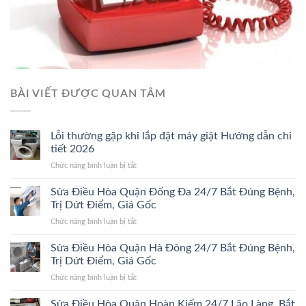
BÀI VIẾT ĐƯỢC QUAN TÂM
Lỗi thường gặp khi lắp đặt máy giặt Hướng dẫn chi
tiết 2026
ở
Chức năng bình luận bị tắt
Lỗi
thường
Sửa Điều Hòa Quận Đống Đa 24/7 Bắt Đúng Bệnh,
gặp
Trị Dứt Điểm, Giá Gốc
khi
ở
Chức năng bình luận bị tắt
lắp
Sửa
đặt
Điều
Sửa Điều Hòa Quận Hà Đông 24/7 Bắt Đúng Bệnh,
máy
Hòa
giặt
Trị Dứt Điểm, Giá Gốc
Quận
Hướng
ở
Chức năng bình luận bị tắt
Đống
dẫn
Sửa
Đa
chi
Điều
Sửa Điều Hòa Quận Hoàn Kiếm 24/7 Lão Làng, Bắt
24/7
tiết