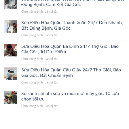
Hòa
Bắt
Đúng Bệnh, Cam Kết Giá Gốc
2026
Quận
Đúng
ở
Chức năng bình luận bị tắt
Hà
Bệnh,
Sửa
Đông
Trị
Điều
Sửa Điều Hòa Quận Thanh Xuân 24/7 Đến Nhanh,
24/7
Dứt
Hòa
Bắt
Bắt Đúng Bệnh, Giá Gốc
Điểm,
Quận
Đúng
Giá
ở
Chức năng bình luận bị tắt
Hoàn
Bệnh,
Gốc
Sửa
Kiếm
Trị
Điều
Sửa Điều Hòa Quận Ba Đình 24/7 Thợ Giỏi, Báo
24/7
Dứt
Hòa
Lão
Giá Gốc, Trị Dứt Điểm
Điểm,
Quận
Làng,
Giá
ở
Chức năng bình luận bị tắt
Thanh
Bắt
Gốc
Sửa
Xuân
Đúng
Điều
Sửa Điều Hòa Quận Cầu Giấy 24/7 Thợ Giỏi, Báo
24/7
Bệnh,
Hòa
Đến
Giá Gốc, Bắt Chuẩn Bệnh
Cam
Quận
Nhanh,
Kết
ở
Chức năng bình luận bị tắt
Ba
Bắt
Giá
Sửa
Đình
Đúng
Gốc
Điều
So sánh chi phí sửa và mua mới máy giặt: 10 Lựa
24/7
Bệnh,
Hòa
Thợ
chọn tối ưu
Giá
Quận
Giỏi,
Gốc
ở
Chức năng bình luận bị tắt
Cầu
Báo
So
Giấy
Giá
sánh
24/7
Gốc,
chi
Thợ
Trị
phí
Giỏi,
Dứt