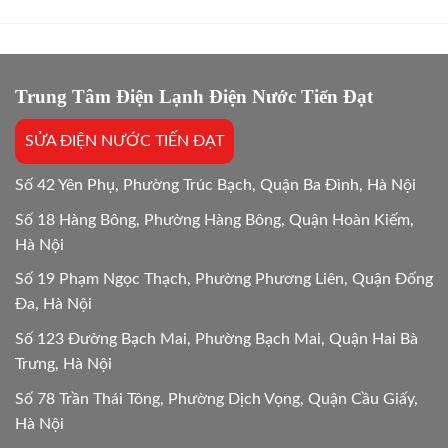
sửa
Báo
Điểm
và
Giá
mua
Gốc,
mới
Bắt
máy
Chuẩn
giặt:
Trung Tâm Điện Lạnh Điện Nước Tiến Đạt
Bệnh
10
Lựa
SỬA ĐIỆN NƯỚC TIẾN ĐẠT
chọn
tối
ưu
Số 42 Yên Phụ, Phường Trúc Bạch, Quận Ba Đình, Hà Nội
Số 18 Hàng Bông, Phường Hàng Bông, Quận Hoàn Kiếm,
Hà Nội
Số 19 Phạm Ngọc Thạch, Phường Phương Liên, Quận Đống
Đa, Hà Nội
Số 123 Đường Bạch Mai, Phường Bạch Mai, Quận Hai Bà
Trưng, Hà Nội
Số 78 Trần Thái Tông, Phường Dịch Vọng, Quận Cầu Giấy,
Hà Nội