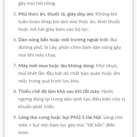
gây mùi hôi nồng.
Mùi thức ăn, thuốc lá, giày dép ám
: Không khí
tuần hoàn khép kín làm mùi thức ăn, khói thuốc
hoặc mồ hôi giày bám vào bộ lọc.
Dàn nóng bẩn hoặc môi trường ngoài trời
: Bụi
đường phố, lá cây, phân chim bám dàn nóng gây
mùi khi máy chạy.
Máy mới mua hoặc lâu không dùng
: Mùi nhựa,
mùi khét lần đầu bật do chất bảo quản hoặc ẩm
mốc trong quá trình lưu kho.
Thiếu chế độ làm khô sau khi tắt máy
: Nước
ngưng đọng lại trong dàn lạnh tạo điều kiện cho vi
khuẩn phát triển.
Lông thú cưng hoặc bụi PM2.5 Hà Nội
: Lông chó
mèo + bụi mịn bám lọc gây mùi “tất bẩn” điển
hình.