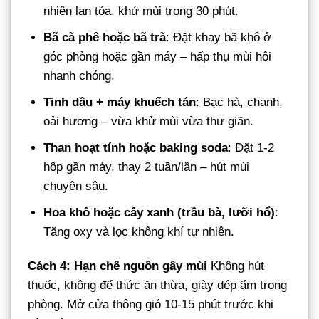
nhiên lan tỏa, khử mùi trong 30 phút.
Bã cà phê hoặc bã trà
: Đặt khay bã khô ở
góc phòng hoặc gần máy – hấp thụ mùi hôi
nhanh chóng.
Tinh dầu + máy khuếch tán
: Bạc hà, chanh,
oải hương – vừa khử mùi vừa thư giãn.
Than hoạt tính hoặc baking soda
: Đặt 1-2
hộp gần máy, thay 2 tuần/lần – hút mùi
chuyên sâu.
Hoa khô hoặc cây xanh (trầu bà, lưỡi hổ)
:
Tăng oxy và lọc không khí tự nhiên.
Cách 4: Hạn chế nguồn gây mùi
Không hút
thuốc, không để thức ăn thừa, giày dép ẩm trong
phòng. Mở cửa thông gió 10-15 phút trước khi