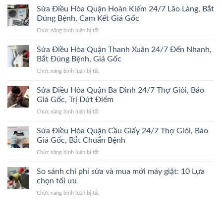
chi
Điều
Sửa Điều Hòa Quận Hoàn Kiếm 24/7 Lão Làng, Bắt
24/7
tiết
Hòa
Bắt
Đúng Bệnh, Cam Kết Giá Gốc
2026
Quận
Đúng
ở
Chức năng bình luận bị tắt
Hà
Bệnh,
Sửa
Đông
Trị
Điều
Sửa Điều Hòa Quận Thanh Xuân 24/7 Đến Nhanh,
24/7
Dứt
Hòa
Bắt
Bắt Đúng Bệnh, Giá Gốc
Điểm,
Quận
Đúng
Giá
ở
Chức năng bình luận bị tắt
Hoàn
Bệnh,
Gốc
Sửa
Kiếm
Trị
Điều
Sửa Điều Hòa Quận Ba Đình 24/7 Thợ Giỏi, Báo
24/7
Dứt
Hòa
Lão
Giá Gốc, Trị Dứt Điểm
Điểm,
Quận
Làng,
Giá
ở
Chức năng bình luận bị tắt
Thanh
Bắt
Gốc
Sửa
Xuân
Đúng
Điều
Sửa Điều Hòa Quận Cầu Giấy 24/7 Thợ Giỏi, Báo
24/7
Bệnh,
Hòa
Đến
Giá Gốc, Bắt Chuẩn Bệnh
Cam
Quận
Nhanh,
Kết
ở
Chức năng bình luận bị tắt
Ba
Bắt
Giá
Sửa
Đình
Đúng
Gốc
Điều
So sánh chi phí sửa và mua mới máy giặt: 10 Lựa
24/7
Bệnh,
Hòa
Thợ
chọn tối ưu
Giá
Quận
Giỏi,
Gốc
ở
Chức năng bình luận bị tắt
Cầu
Báo
So
Giấy
Giá
sánh
24/7
Gốc,
chi
Thợ
Trị