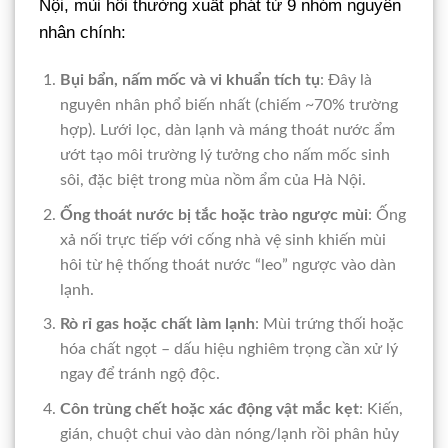
Nội, mùi hôi thường xuất phát từ 9 nhóm nguyên
nhân chính:
Bụi bẩn, nấm mốc và vi khuẩn tích tụ
: Đây là
nguyên nhân phổ biến nhất (chiếm ~70% trường
hợp). Lưới lọc, dàn lạnh và máng thoát nước ẩm
ướt tạo môi trường lý tưởng cho nấm mốc sinh
sôi, đặc biệt trong mùa nồm ẩm của Hà Nội.
Ống thoát nước bị tắc hoặc trào ngược mùi
: Ống
xả nối trực tiếp với cống nhà vệ sinh khiến mùi
hôi từ hệ thống thoát nước “leo” ngược vào dàn
lạnh.
Rò rỉ gas hoặc chất làm lạnh
: Mùi trứng thối hoặc
hóa chất ngọt – dấu hiệu nghiêm trọng cần xử lý
ngay để tránh ngộ độc.
Côn trùng chết hoặc xác động vật mắc kẹt
: Kiến,
gián, chuột chui vào dàn nóng/lạnh rồi phân hủy