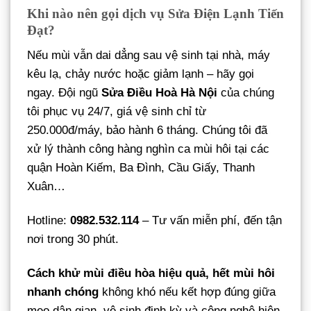
Khi nào nên gọi dịch vụ Sửa Điện Lạnh Tiến
Đạt?
Nếu mùi vẫn dai dẳng sau vệ sinh tại nhà, máy
kêu lạ, chảy nước hoặc giảm lạnh – hãy gọi
ngay. Đội ngũ
Sửa Điều Hoà Hà Nội
của chúng
tôi phục vụ 24/7, giá vệ sinh chỉ từ
250.000đ/máy, bảo hành 6 tháng. Chúng tôi đã
xử lý thành công hàng nghìn ca mùi hôi tại các
quận Hoàn Kiếm, Ba Đình, Cầu Giấy, Thanh
Xuân…
Hotline:
0982.532.114
– Tư vấn miễn phí, đến tận
nơi trong 30 phút.
Cách khử mùi điều hòa hiệu quả, hết mùi hôi
nhanh chóng
không khó nếu kết hợp đúng giữa
mẹo dân gian, vệ sinh định kỳ và công nghệ hiện