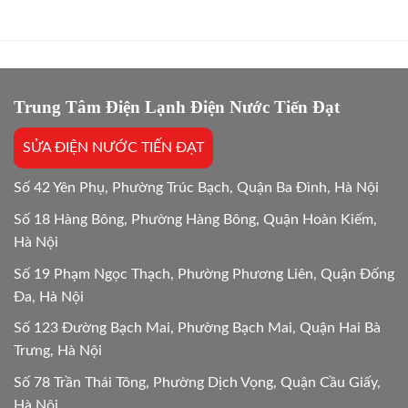
phí
Giỏi,
Dứt
sửa
Báo
Điểm
và
Giá
mua
Gốc,
mới
Bắt
máy
Chuẩn
giặt:
Trung Tâm Điện Lạnh Điện Nước Tiến Đạt
Bệnh
10
Lựa
SỬA ĐIỆN NƯỚC TIẾN ĐẠT
chọn
tối
ưu
Số 42 Yên Phụ, Phường Trúc Bạch, Quận Ba Đình, Hà Nội
Số 18 Hàng Bông, Phường Hàng Bông, Quận Hoàn Kiếm,
Hà Nội
Số 19 Phạm Ngọc Thạch, Phường Phương Liên, Quận Đống
Đa, Hà Nội
Số 123 Đường Bạch Mai, Phường Bạch Mai, Quận Hai Bà
Trưng, Hà Nội
Số 78 Trần Thái Tông, Phường Dịch Vọng, Quận Cầu Giấy,
Hà Nội