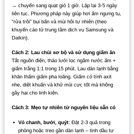
→ chuyển sang quạt gió 1 giờ. Lặp lại 3-5 ngày
liên tục. Phương pháp này giúp hơi ẩm ngưng tụ,
“rửa trôi” bụi bẩn và mùi hôi tự nhiên (theo
khuyến cáo từ trung tâm dịch vụ Samsung và
Daikin).
Cách 2: Lau chùi sơ bộ và sử dụng giấm ăn
Tắt nguồn điện, tháo lưới lọc ngâm nước ấm +
giấm trắng 1:1 trong 15 phút. Lau dàn lạnh bằng
khăn thấm giấm pha loãng. Giấm có tính axit
nhẹ, diệt khuẩn và khử mùi cực tốt mà không
gây hại cho linh kiện.
Cách 3: Mẹo tự nhiên từ nguyên liệu sẵn có
Vỏ chanh, bưởi, quýt
: Đặt 2-3 quả trong
phòng hoặc treo gần dàn lạnh – tinh dầu tự