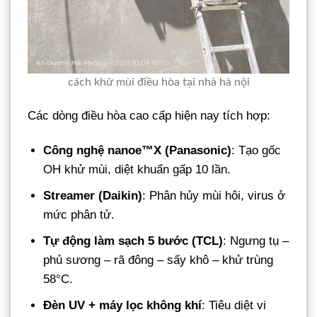
cách khử mùi điều hòa tại nhà hà nội
Các dòng điều hòa cao cấp hiện nay tích hợp:
Công nghệ nanoe™X (Panasonic)
: Tạo gốc
OH khử mùi, diệt khuẩn gấp 10 lần.
Streamer (Daikin)
: Phân hủy mùi hôi, virus ở
mức phân tử.
Tự động làm sạch 5 bước (TCL)
: Ngưng tụ –
phủ sương – rã đông – sấy khô – khử trùng
58°C.
Đèn UV + máy lọc không khí
: Tiêu diệt vi