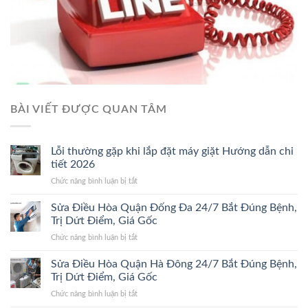
BÀI VIẾT ĐƯỢC QUAN TÂM
Lỗi thường gặp khi lắp đặt máy giặt Hướng dẫn chi
tiết 2026
ở
Chức năng bình luận bị tắt
Lỗi
thường
Sửa Điều Hòa Quận Đống Đa 24/7 Bắt Đúng Bệnh,
gặp
Trị Dứt Điểm, Giá Gốc
khi
ở
Chức năng bình luận bị tắt
lắp
Sửa
đặt
Điều
Sửa Điều Hòa Quận Hà Đông 24/7 Bắt Đúng Bệnh,
máy
Hòa
giặt
Trị Dứt Điểm, Giá Gốc
Quận
Hướng
ở
Chức năng bình luận bị tắt
Đống
dẫn
Sửa
Đa