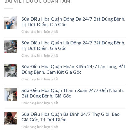
BÀI VIẾT ĐƯỢC QUAN TÂM
Sửa Điều Hòa Quận Đống Đa 24/7 Bắt Đúng Bệnh,
Trị Dứt Điểm, Giá Gốc
ở
Chức năng bình luận bị tắt
Sửa
Điều
Sửa Điều Hòa Quận Hà Đông 24/7 Bắt Đúng Bệnh,
Hòa
Trị Dứt Điểm, Giá Gốc
Quận
ở
Chức năng bình luận bị tắt
Đống
Sửa
Đa
Điều
Sửa Điều Hòa Quận Hoàn Kiếm 24/7 Lão Làng, Bắt
24/7
Hòa
Bắt
Đúng Bệnh, Cam Kết Giá Gốc
Quận
Đúng
ở
Chức năng bình luận bị tắt
Hà
Bệnh,
Sửa
Đông
Trị
Điều
Sửa Điều Hòa Quận Thanh Xuân 24/7 Đến Nhanh,
24/7
Dứt
Hòa
Bắt
Bắt Đúng Bệnh, Giá Gốc
Điểm,
Quận
Đúng
Giá
ở
Chức năng bình luận bị tắt
Hoàn
Bệnh,
Gốc
Sửa
Kiếm
Trị
Điều
Sửa Điều Hòa Quận Ba Đình 24/7 Thợ Giỏi, Báo
24/7
Dứt
Hòa
Lão
Giá Gốc, Trị Dứt Điểm
Điểm,
Quận
Làng,
Giá
ở
Chức năng bình luận bị tắt
Thanh
Bắt
Gốc