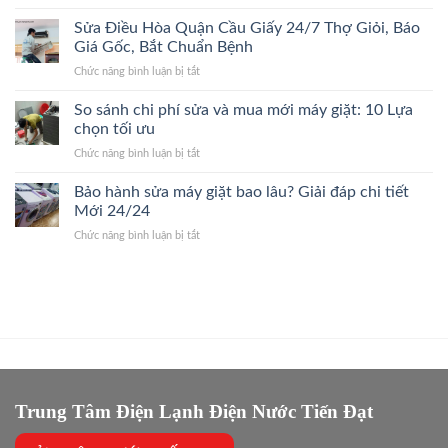
Sửa
Xuân
Đúng
Điều
Sửa Điều Hòa Quận Cầu Giấy 24/7 Thợ Giỏi, Báo
24/7
Bệnh,
Hòa
Đến
Giá Gốc, Bắt Chuẩn Bệnh
Cam
Quận
Nhanh,
Kết
ở
Chức năng bình luận bị tắt
Ba
Bắt
Giá
Sửa
Đình
Đúng
Gốc
Điều
So sánh chi phí sửa và mua mới máy giặt: 10 Lựa
24/7
Bệnh,
Hòa
Thợ
chọn tối ưu
Giá
Quận
Giỏi,
Gốc
ở
Chức năng bình luận bị tắt
Cầu
Báo
So
Giấy
Giá
sánh
Bảo hành sửa máy giặt bao lâu? Giải đáp chi tiết
24/7
Gốc,
chi
Thợ
Mới 24/24
Trị
phí
Giỏi,
Dứt
ở
Chức năng bình luận bị tắt
sửa
Báo
Điểm
Bảo
và
Giá
hành
mua
Gốc,
sửa
mới
Bắt
máy
máy
Chuẩn
giặt
giặt:
Bệnh
bao
10
lâu?
Lựa
Giải
chọn
đáp
tối
chi
Trung Tâm Điện Lạnh Điện Nước Tiến Đạt
ưu
tiết
Mới