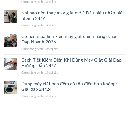
ở
Chức năng bình luận bị tắt
máy
chi
ưu
Những
giặt
tiết
yếu
Khi nào nên thay máy giặt mới? Dấu hiệu nhận biết
bao
Mới
tố
nhiêu?
nhanh 24/7
24/24
ảnh
Bảng
ở
Chức năng bình luận bị tắt
hưởng
giá
Khi
đến
chi
nào
Có nên mua linh kiện máy giặt chính hãng? Giải
giá
tiết
nên
sửa
Đáp Nhanh 2026
2026
thay
máy
ở
Chức năng bình luận bị tắt
máy
giặt.
Có
giặt
Giải
nên
Cách Tiết Kiệm Điện Khi Dùng Máy Giặt Giải Đáp
mới?
Đáp
mua
Dấu
Hướng Dẫn 24/7
24/24
linh
hiệu
ở
Chức năng bình luận bị tắt
kiện
nhận
Cách
máy
biết
Tiết
Dùng máy giặt ban đêm có tốn điện hơn không?
giặt
nhanh
Kiệm
chính
Giải đáp 24/24
24/7
Điện
hãng?
ở
Chức năng bình luận bị tắt
Khi
Giải
Dùng
Dùng
Đáp
máy
Máy
Nhanh
giặt
Giặt
2026
ban
Giải
đêm
Đáp
có
Hướng