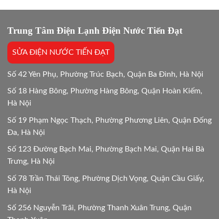
tốn
Dẫn
điện
24/7
hơn
không?
Trung Tâm Điện Lạnh Điện Nước Tiến Đạt
Giải
đáp
SỬA ĐIỆN NƯỚC TIẾN ĐẠT
24/24
Số 42 Yên Phụ, Phường Trúc Bạch, Quận Ba Đình, Hà Nội
Số 18 Hàng Bông, Phường Hàng Bông, Quận Hoàn Kiếm,
Hà Nội
Số 19 Phạm Ngọc Thạch, Phường Phương Liên, Quận Đống
Đa, Hà Nội
Số 123 Đường Bạch Mai, Phường Bạch Mai, Quận Hai Bà
Trưng, Hà Nội
Số 78 Trần Thái Tông, Phường Dịch Vọng, Quận Cầu Giấy,
Hà Nội
Số 256 Nguyễn Trãi, Phường Thanh Xuân Trung, Quận