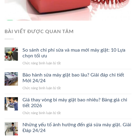
BÀI VIẾT ĐƯỢC QUAN TÂM
So sánh chi phí sửa và mua mới máy giặt: 10 Lựa
chọn tối ưu
ở
Chức năng bình luận bị tắt
So
sánh
Bảo hành sửa máy giặt bao lâu? Giải đáp chi tiết
chi
Mới 24/24
phí
ở
Chức năng bình luận bị tắt
sửa
Bảo
và
hành
Giá thay vòng bi máy giặt bao nhiêu? Bảng giá chi
mua
sửa
mới
tiết 2026
máy
máy
ở
Chức năng bình luận bị tắt
giặt
giặt:
Giá
bao
10
thay
Những yếu tố ảnh hưởng đến giá sửa máy giặt. Giải
lâu?
Lựa
vòng
Giải
Đáp 24/24
chọn
bi
đáp
tối