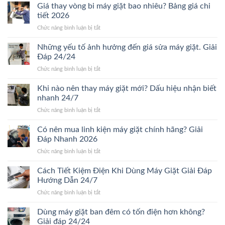
hành
Giá thay vòng bi máy giặt bao nhiêu? Bảng giá chi
sửa
tiết 2026
máy
ở
Chức năng bình luận bị tắt
giặt
Giá
bao
thay
Những yếu tố ảnh hưởng đến giá sửa máy giặt. Giải
lâu?
vòng
Giải
Đáp 24/24
bi
đáp
ở
Chức năng bình luận bị tắt
máy
chi
Những
giặt
tiết
yếu
Khi nào nên thay máy giặt mới? Dấu hiệu nhận biết
bao
Mới
tố
nhiêu?
nhanh 24/7
24/24
ảnh
Bảng
ở
Chức năng bình luận bị tắt
hưởng
giá
Khi
đến
chi
nào
Có nên mua linh kiện máy giặt chính hãng? Giải
giá
tiết
nên
sửa
Đáp Nhanh 2026
2026
thay
máy
ở
Chức năng bình luận bị tắt
máy
giặt.
Có
giặt
Giải
nên
Cách Tiết Kiệm Điện Khi Dùng Máy Giặt Giải Đáp
mới?
Đáp
mua
Dấu
Hướng Dẫn 24/7
24/24
linh
hiệu
ở
Chức năng bình luận bị tắt
kiện
nhận
Cách
máy
biết
Tiết
Dùng máy giặt ban đêm có tốn điện hơn không?
giặt
nhanh
Kiệm
chính
Giải đáp 24/24
24/7