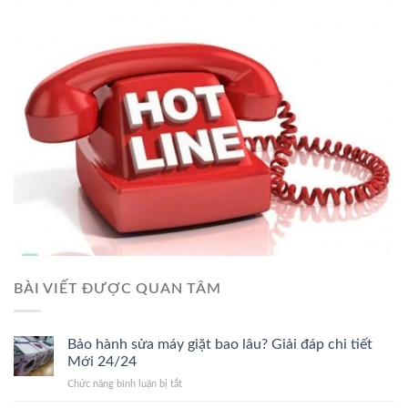
BÀI VIẾT ĐƯỢC QUAN TÂM
Bảo hành sửa máy giặt bao lâu? Giải đáp chi tiết
Mới 24/24
ở
Chức năng bình luận bị tắt
Bảo