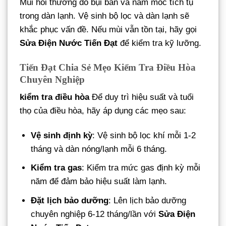
Mùi hôi thường do bụi bẩn và nấm mốc tích tụ
trong dàn lạnh. Vệ sinh bộ lọc và dàn lạnh sẽ
khắc phục vấn đề. Nếu mùi vẫn tồn tại, hãy gọi
Sửa Điện Nước Tiến Đạt
để kiểm tra kỹ lưỡng.
Tiến Đạt Chia Sẻ Mẹo Kiểm Tra Điều Hòa
Chuyên Nghiệp
kiểm tra điều hòa
Để duy trì hiệu suất và tuổi
thọ của điều hòa, hãy áp dụng các mẹo sau:
Vệ sinh định kỳ
: Vệ sinh bộ lọc khí mỗi 1-2
tháng và dàn nóng/lạnh mỗi 6 tháng.
Kiểm tra gas
: Kiểm tra mức gas định kỳ mỗi
năm để đảm bảo hiệu suất làm lạnh.
Đặt lịch bảo dưỡng
: Lên lịch bảo dưỡng
chuyên nghiệp 6-12 tháng/lần với
Sửa Điện