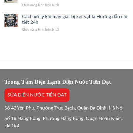
Điện
hãng?
ở
Chức năng bình luận bị tắt
Khi
Giải
Dùng
Dùng
Đáp
máy
Cách xử lý khi máy giặt bị kẹt vật lạ Hướng dẫn chi
Máy
Nhanh
giặt
Giặt
tiết 24h
2026
ban
Giải
ở
Chức năng bình luận bị tắt
đêm
Đáp
Cách
có
Hướng
xử
tốn
Dẫn
lý
điện
24/7
khi
hơn
máy
không?
giặt
Giải
bị
đáp
kẹt
24/24
vật
lạ
Trung Tâm Điện Lạnh Điện Nước Tiến Đạt
Hướng
dẫn
SỬA ĐIỆN NƯỚC TIẾN ĐẠT
chi
tiết
24h
Số 42 Yên Phụ, Phường Trúc Bạch, Quận Ba Đình, Hà Nội
Số 18 Hàng Bông, Phường Hàng Bông, Quận Hoàn Kiếm,
Hà Nội