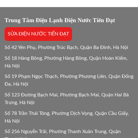
lâu?
Lựa
Giải
chọn
đáp
tối
chi
Trung Tâm Điện Lạnh Điện Nước Tiến Đạt
ưu
tiết
Mới
SỬA ĐIỆN NƯỚC TIẾN ĐẠT
24/24
Số 42 Yên Phụ, Phường Trúc Bạch, Quận Ba Đình, Hà Nội
Số 18 Hàng Bông, Phường Hàng Bông, Quận Hoàn Kiếm,
Hà Nội
Số 19 Phạm Ngọc Thạch, Phường Phương Liên, Quận Đống
Đa, Hà Nội
Số 123 Đường Bạch Mai, Phường Bạch Mai, Quận Hai Bà
Trưng, Hà Nội
Số 78 Trần Thái Tông, Phường Dịch Vọng, Quận Cầu Giấy,
Hà Nội
Số 256 Nguyễn Trãi, Phường Thanh Xuân Trung, Quận