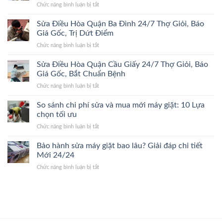
Giá
ở
Chức năng bình luận bị tắt
Hoàn
Bệnh,
Gốc
Sửa
Kiếm
Trị
Điều
Sửa Điều Hòa Quận Ba Đình 24/7 Thợ Giỏi, Báo
24/7
Dứt
Hòa
Lão
Giá Gốc, Trị Dứt Điểm
Điểm,
Quận
Làng,
Giá
ở
Chức năng bình luận bị tắt
Thanh
Bắt
Gốc
Sửa
Xuân
Đúng
Điều
Sửa Điều Hòa Quận Cầu Giấy 24/7 Thợ Giỏi, Báo
24/7
Bệnh,
Hòa
Đến
Giá Gốc, Bắt Chuẩn Bệnh
Cam
Quận
Nhanh,
Kết
ở
Chức năng bình luận bị tắt
Ba
Bắt
Giá
Sửa
Đình
Đúng
Gốc
Điều
So sánh chi phí sửa và mua mới máy giặt: 10 Lựa
24/7
Bệnh,
Hòa
Thợ
chọn tối ưu
Giá
Quận
Giỏi,
Gốc
ở
Chức năng bình luận bị tắt
Cầu
Báo
So
Giấy
Giá
sánh
Bảo hành sửa máy giặt bao lâu? Giải đáp chi tiết
24/7
Gốc,
chi
Thợ
Mới 24/24
Trị
phí
Giỏi,
Dứt
ở
Chức năng bình luận bị tắt
sửa
Báo
Điểm
Bảo
và
Giá
hành
mua
Gốc,
sửa
mới
Bắt
máy
máy
Chuẩn
giặt
giặt:
Bệnh
bao
10