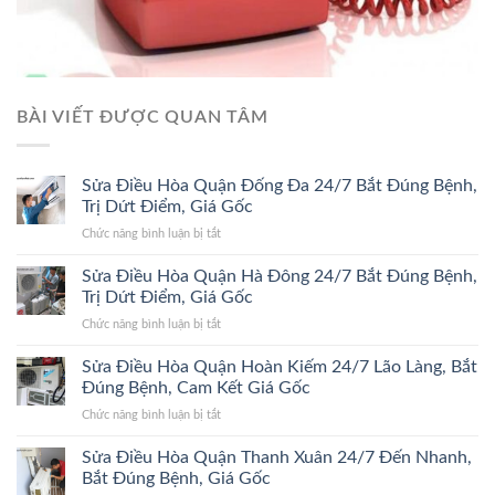
BÀI VIẾT ĐƯỢC QUAN TÂM
Sửa Điều Hòa Quận Đống Đa 24/7 Bắt Đúng Bệnh,
Trị Dứt Điểm, Giá Gốc
ở
Chức năng bình luận bị tắt
Sửa
Điều
Sửa Điều Hòa Quận Hà Đông 24/7 Bắt Đúng Bệnh,
Hòa
Trị Dứt Điểm, Giá Gốc
Quận
ở
Chức năng bình luận bị tắt
Đống
Sửa
Đa
Điều
Sửa Điều Hòa Quận Hoàn Kiếm 24/7 Lão Làng, Bắt
24/7
Hòa
Bắt
Đúng Bệnh, Cam Kết Giá Gốc
Quận
Đúng
ở
Chức năng bình luận bị tắt
Hà
Bệnh,
Sửa
Đông
Trị
Điều
Sửa Điều Hòa Quận Thanh Xuân 24/7 Đến Nhanh,
24/7
Dứt
Hòa
Bắt
Bắt Đúng Bệnh, Giá Gốc
Điểm,
Quận
Đúng