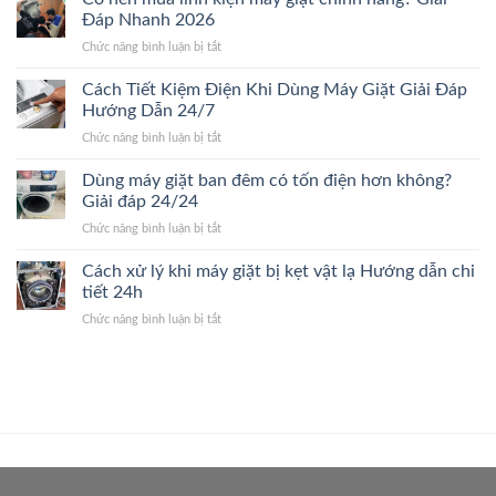
nên
sửa
Đáp Nhanh 2026
2026
thay
máy
ở
Chức năng bình luận bị tắt
máy
giặt.
Có
giặt
Giải
nên
Cách Tiết Kiệm Điện Khi Dùng Máy Giặt Giải Đáp
mới?
Đáp
mua
Dấu
Hướng Dẫn 24/7
24/24
linh
hiệu
ở
Chức năng bình luận bị tắt
kiện
nhận
Cách
máy
biết
Tiết
Dùng máy giặt ban đêm có tốn điện hơn không?
giặt
nhanh
Kiệm
chính
Giải đáp 24/24
24/7
Điện
hãng?
ở
Chức năng bình luận bị tắt
Khi
Giải
Dùng
Dùng
Đáp
máy
Cách xử lý khi máy giặt bị kẹt vật lạ Hướng dẫn chi
Máy
Nhanh
giặt
Giặt
tiết 24h
2026
ban
Giải
ở
Chức năng bình luận bị tắt
đêm
Đáp
Cách
có
Hướng
xử
tốn
Dẫn
lý
điện
24/7
khi
hơn
máy
không?
giặt
Giải
bị
đáp
kẹt
24/24
vật