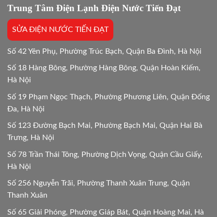
lạ
Trung Tâm Điện Lạnh Điện Nước Tiến Đạt
Hướng
dẫn
SỬA ĐIỆN NƯỚC TIẾN ĐẠT
chi
tiết
24h
Số 42 Yên Phụ, Phường Trúc Bạch, Quận Ba Đình, Hà Nội
Số 18 Hàng Bông, Phường Hàng Bông, Quận Hoàn Kiếm,
Hà Nội
Số 19 Phạm Ngọc Thạch, Phường Phương Liên, Quận Đống
Đa, Hà Nội
Số 123 Đường Bạch Mai, Phường Bạch Mai, Quận Hai Bà
Trưng, Hà Nội
Số 78 Trần Thái Tông, Phường Dịch Vọng, Quận Cầu Giấy,
Hà Nội
Số 256 Nguyễn Trãi, Phường Thanh Xuân Trung, Quận
Thanh Xuân
Số 65 Giải Phóng, Phường Giáp Bát, Quận Hoàng Mai, Hà