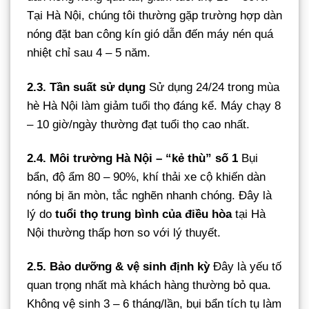
Tại Hà Nội, chúng tôi thường gặp trường hợp dàn
nóng đặt ban công kín gió dẫn đến máy nén quá
nhiệt chỉ sau 4 – 5 năm.
2.3. Tần suất sử dụng
Sử dụng 24/24 trong mùa
hè Hà Nội làm giảm tuổi thọ đáng kể. Máy chạy 8
– 10 giờ/ngày thường đạt tuổi thọ cao nhất.
2.4. Môi trường Hà Nội – “kẻ thù” số 1
Bụi
bẩn, độ ẩm 80 – 90%, khí thải xe cộ khiến dàn
nóng bị ăn mòn, tắc nghẽn nhanh chóng. Đây là
lý do
tuổi thọ trung bình của điều hòa
tại Hà
Nội thường thấp hơn so với lý thuyết.
2.5. Bảo dưỡng & vệ sinh định kỳ
Đây là yếu tố
quan trọng nhất mà khách hàng thường bỏ qua.
Không vệ sinh 3 – 6 tháng/lần, bụi bẩn tích tụ làm