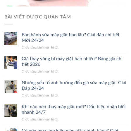
BÀI VIẾT ĐƯỢC QUAN TÂM
Bảo hành sửa máy giặt bao lâu? Giải đáp chi tiết
Mới 24/24
ở
Chức năng bình luận bị tắt
Bảo
hành
Giá thay vòng bi máy giặt bao nhiêu? Bảng giá chi
sửa
tiết 2026
máy
ở
Chức năng bình luận bị tắt
giặt
Giá
bao
thay
Những yếu tố ảnh hưởng đến giá sửa máy giặt. Giải
lâu?
vòng
Giải
Đáp 24/24
bi
đáp
ở
Chức năng bình luận bị tắt
máy
chi
Những
giặt
tiết
yếu
Khi nào nên thay máy giặt mới? Dấu hiệu nhận biết
bao
Mới
tố
nhiêu?
nhanh 24/7
24/24
ảnh
Bảng
ở
Chức năng bình luận bị tắt
hưởng
giá
Khi
đến
chi
nào
Có nên mua linh kiện máy giặt chính hãng? Giải
giá
tiết