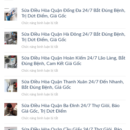
Sửa Điều Hòa Quận Đống Đa 24/7 Bắt Đúng Bệnh,
Trị Dứt Điểm, Giá Gốc
ở
Chức năng bình luận bị tắt
Sửa
Điều
Sửa Điều Hòa Quận Hà Đông 24/7 Bắt Đúng Bệnh,
Hòa
Trị Dứt Điểm, Giá Gốc
Quận
ở
Chức năng bình luận bị tắt
Đống
Sửa
Đa
Điều
Sửa Điều Hòa Quận Hoàn Kiếm 24/7 Lão Làng, Bắt
24/7
Hòa
Bắt
Đúng Bệnh, Cam Kết Giá Gốc
Quận
Đúng
ở
Chức năng bình luận bị tắt
Hà
Bệnh,
Sửa
Đông
Trị
Điều
Sửa Điều Hòa Quận Thanh Xuân 24/7 Đến Nhanh,
24/7
Dứt
Hòa
Bắt
Bắt Đúng Bệnh, Giá Gốc
Điểm,
Quận
Đúng
Giá
ở
Chức năng bình luận bị tắt
Hoàn
Bệnh,
Gốc
Sửa
Kiếm
Trị
Điều
Sửa Điều Hòa Quận Ba Đình 24/7 Thợ Giỏi, Báo
24/7
Dứt
Hòa
Lão
Giá Gốc, Trị Dứt Điểm
Điểm,
Quận
Làng,
Giá
ở
Chức năng bình luận bị tắt
Thanh
Bắt
Gốc
Sửa
Xuân
Đúng
Điều
Sửa Điều Hòa Quận Cầu Giấy 24/7 Thợ Giỏi, Báo
24/7
Bệnh,