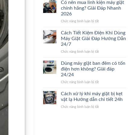
nào
sửa
Có nên mua linh kiện máy giặt
nên
máy
chính hãng? Giải Đáp Nhanh
thay
giặt.
2026
máy
Giải
ở
Chức năng bình luận bị tắt
giặt
Đáp
Có
mới?
24/24
nên
Dấu
Cách Tiết Kiệm Điện Khi Dùng
mua
hiệu
Máy Giặt Giải Đáp Hướng Dẫn
linh
nhận
24/7
kiện
biết
ở
Chức năng bình luận bị tắt
máy
nhanh
Cách
giặt
24/7
Tiết
chính
Dùng máy giặt ban đêm có tốn
Kiệm
hãng?
điện hơn không? Giải đáp
Điện
Giải
24/24
Khi
Đáp
ở
Chức năng bình luận bị tắt
Dùng
Nhanh
Dùng
Máy
2026
máy
Giặt
Cách xử lý khi máy giặt bị kẹt
giặt
Giải
vật lạ Hướng dẫn chi tiết 24h
ban
Đáp
ở
Chức năng bình luận bị tắt
đêm
Hướng
Cách
có
Dẫn
xử
tốn
24/7
lý
điện
khi
hơn
máy
không?