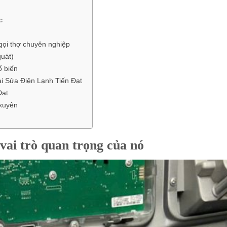
c
gọi thợ chuyên nghiệp
quát)
ổ biến
ại Sửa Điện Lạnh Tiến Đạt
Đạt
 xuyên
 vai trò quan trọng của nó