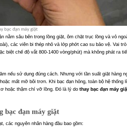
ay bạc đạn máy giặt
ận nằm sâu bên trong lồng giặt, ôm chặt trục lồng và vỏ ngoà
i), các viên bi thép nhỏ và lớp phớt cao su bảo vệ. Vai trò
đặc biệt chế độ vắt 800-1400 vòng/phút) mà không phát ra ti
 năm nếu sử dụng đúng cách. Nhưng với tần suất giặt hàng n
 hoặc mất mỡ bôi trơn. Khi bạc đạn hỏng, toàn bộ hệ thống l
ơ hoặc thậm chí vỡ lồng. Đó là lý do
thay bạc đạn máy giặ
g bạc đạn máy giặt
ạt, các nguyên nhân hàng đầu bao gồm: