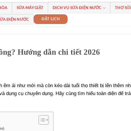
 HÒA
SỬA MÁY GIẶT
DỊCH VỤ SỬA ĐIỆN NƯỚC
THỢ SỬ
ĐẶT LỊCH
SỬA ĐIỆN NƯỚC
ông? Hướng dẫn chi tiết 2026
êm ái như mới mà còn kéo dài tuổi thọ thiết bị lên thêm nh
c và dụng cụ chuyên dụng. Hãy cùng tìm hiểu toàn diện để trá
 nó