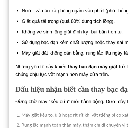
Nước và cặn xà phòng ngấm vào phớt (phớt hỏng là
Giặt quá tải trọng (quá 80% dung tích lồng).
Không vệ sinh lồng giặt định kỳ, bụi bẩn tích tụ.
Sử dụng bạc đạn kém chất lượng hoặc thay sai mã 
Máy giặt đặt không cân bằng, rung lắc lâu ngày là
Những yếu tố này khiến
thay bạc đạn máy giặt
trở 
chúng chịu lực vắt mạnh hơn máy cửa trên.
Dấu hiệu nhận biết cần thay bạc đạ
Đừng chờ máy “kêu cứu” mới hành động. Dưới đây là
Máy giặt kêu to, ù ù hoặc rít rít khi vắt (tiếng bi cọ xát
Rung lắc mạnh toàn thân máy, thậm chí di chuyển vị t