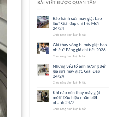
BÀI VIẾT ĐƯỢC QUAN TÂM
Bảo hành sửa máy giặt bao
lâu? Giải đáp chi tiết Mới
24/24
ở
Chức năng bình luận bị tắt
Bảo
hành
Giá thay vòng bi máy giặt bao
sửa
nhiêu? Bảng giá chi tiết 2026
máy
ở
Chức năng bình luận bị tắt
giặt
Giá
bao
thay
Những yếu tố ảnh hưởng đến
lâu?
vòng
Giải
giá sửa máy giặt. Giải Đáp
bi
đáp
24/24
máy
chi
ở
Chức năng bình luận bị tắt
giặt
tiết
Những
bao
Mới
yếu
nhiêu?
Khi nào nên thay máy giặt
24/24
tố
Bảng
mới? Dấu hiệu nhận biết
ảnh
giá
nhanh 24/7
hưởng
chi
ở
Chức năng bình luận bị tắt
đến
tiết
Khi
giá
2026