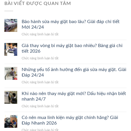
BÀI VIẾT ĐƯỢC QUAN TÂM
Bảo hành sửa máy giặt bao lâu? Giải đáp chi tiết
Mới 24/24
ở
Chức năng bình luận bị tắt
Bảo
hành
Giá thay vòng bi máy giặt bao nhiêu? Bảng giá chi
sửa
tiết 2026
máy
ở
Chức năng bình luận bị tắt
giặt
Giá
bao
thay
Những yếu tố ảnh hưởng đến giá sửa máy giặt. Giải
lâu?
vòng
Giải
Đáp 24/24
bi
đáp
ở
Chức năng bình luận bị tắt
máy
chi
Những
giặt
tiết
yếu
Khi nào nên thay máy giặt mới? Dấu hiệu nhận biết
bao
Mới
tố
nhiêu?
nhanh 24/7
24/24
ảnh
Bảng
ở
Chức năng bình luận bị tắt
hưởng
giá
Khi
đến
chi
nào
Có nên mua linh kiện máy giặt chính hãng? Giải
giá
tiết
nên
sửa
Đáp Nhanh 2026
2026
thay
máy
ở
Chức năng bình luận bị tắt
máy