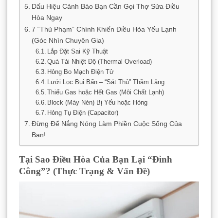
Dấu Hiệu Cảnh Báo Bạn Cần Gọi Thợ Sửa Điều
Hòa Ngay
7 “Thủ Phạm” Chính Khiến Điều Hòa Yếu Lạnh
(Góc Nhìn Chuyên Gia)
Lắp Đặt Sai Kỹ Thuật
Quá Tải Nhiệt Độ (Thermal Overload)
Hỏng Bo Mạch Điện Tử
Lưới Lọc Bụi Bẩn – “Sát Thủ” Thầm Lặng
Thiếu Gas hoặc Hết Gas (Môi Chất Lạnh)
Block (Máy Nén) Bị Yếu hoặc Hỏng
Hỏng Tụ Điện (Capacitor)
Đừng Để Nắng Nóng Làm Phiền Cuộc Sống Của
Bạn!
Tại Sao Điều Hòa Của Bạn Lại “Đình
Công”? (Thực Trạng & Vấn Đề)