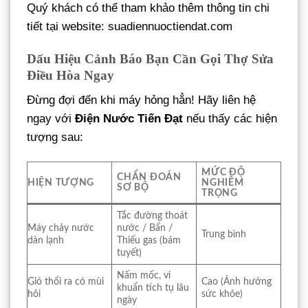
Quý khách có thể tham khảo thêm thông tin chi
tiết tại website: suadiennuoctiendat.com
Dấu Hiệu Cảnh Báo Bạn Cần Gọi Thợ Sửa
Điều Hòa Ngay
Đừng đợi đến khi máy hỏng hẳn! Hãy liên hệ
ngay với
Điện Nước Tiến Đạt
nếu thấy các hiện
tượng sau:
MỨC ĐỘ
CHẨN ĐOÁN
HIỆN TƯỢNG
NGHIÊM
SƠ BỘ
TRỌNG
Tắc đường thoát
Máy chảy nước
nước / Bẩn /
Trung bình
dàn lạnh
Thiếu gas (bám
tuyết)
Nấm mốc, vi
Gió thổi ra có mùi
Cao (Ảnh hưởng
khuẩn tích tụ lâu
hôi
sức khỏe)
ngày