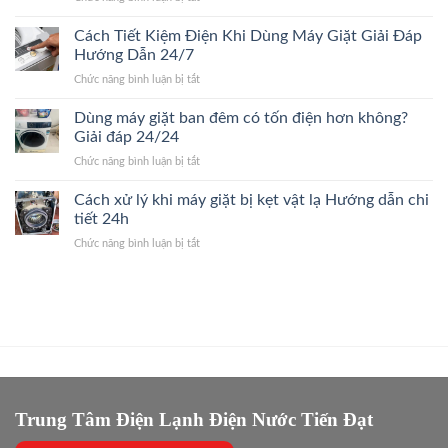
giặt.
Có
giặt
Giải
nên
Cách Tiết Kiệm Điện Khi Dùng Máy Giặt Giải Đáp
mới?
Đáp
mua
Dấu
Hướng Dẫn 24/7
24/24
linh
hiệu
ở
Chức năng bình luận bị tắt
kiện
nhận
Cách
máy
biết
Tiết
Dùng máy giặt ban đêm có tốn điện hơn không?
giặt
nhanh
Kiệm
chính
Giải đáp 24/24
24/7
Điện
hãng?
ở
Chức năng bình luận bị tắt
Khi
Giải
Dùng
Dùng
Đáp
máy
Cách xử lý khi máy giặt bị kẹt vật lạ Hướng dẫn chi
Máy
Nhanh
giặt
Giặt
tiết 24h
2026
ban
Giải
ở
Chức năng bình luận bị tắt
đêm
Đáp
Cách
có
Hướng
xử
tốn
Dẫn
lý
điện
24/7
khi
hơn
máy
không?
giặt
Giải
bị
đáp
kẹt
24/24
vật
lạ
Trung Tâm Điện Lạnh Điện Nước Tiến Đạt
Hướng
dẫn