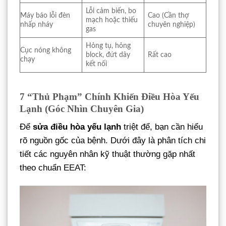
Lỗi cảm biến, bo
Máy báo lỗi đèn
Cao (Cần thợ
mạch hoặc thiếu
nhấp nháy
chuyên nghiệp)
gas
Hỏng tụ, hỏng
Cục nóng không
block, đứt dây
Rất cao
chạy
kết nối
7 “Thủ Phạm” Chính Khiến Điều Hòa Yếu
Lạnh (Góc Nhìn Chuyên Gia)
Để
sửa điều hòa yếu lạnh
triệt để, bạn cần hiểu
rõ nguồn gốc của bệnh. Dưới đây là phân tích chi
tiết các nguyên nhân kỹ thuật thường gặp nhất
theo chuẩn EEAT: