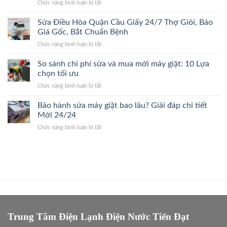
ở
Chức năng bình luận bị tắt
Thanh
Bắt
Gốc
Sửa
Xuân
Đúng
Điều
Sửa Điều Hòa Quận Cầu Giấy 24/7 Thợ Giỏi, Báo
24/7
Bệnh,
Hòa
Đến
Giá Gốc, Bắt Chuẩn Bệnh
Cam
Quận
Nhanh,
Kết
ở
Chức năng bình luận bị tắt
Ba
Bắt
Giá
Sửa
Đình
Đúng
Gốc
Điều
So sánh chi phí sửa và mua mới máy giặt: 10 Lựa
24/7
Bệnh,
Hòa
Thợ
chọn tối ưu
Giá
Quận
Giỏi,
Gốc
ở
Chức năng bình luận bị tắt
Cầu
Báo
So
Giấy
Giá
sánh
Bảo hành sửa máy giặt bao lâu? Giải đáp chi tiết
24/7
Gốc,
chi
Thợ
Mới 24/24
Trị
phí
Giỏi,
Dứt
ở
Chức năng bình luận bị tắt
sửa
Báo
Điểm
Bảo
và
Giá
hành
mua
Gốc,
sửa
mới
Bắt
máy
máy
Chuẩn
giặt
giặt:
Bệnh
bao
10
lâu?
Lựa
Giải
chọn
đáp
tối
chi
Trung Tâm Điện Lạnh Điện Nước Tiến Đạt
ưu
tiết