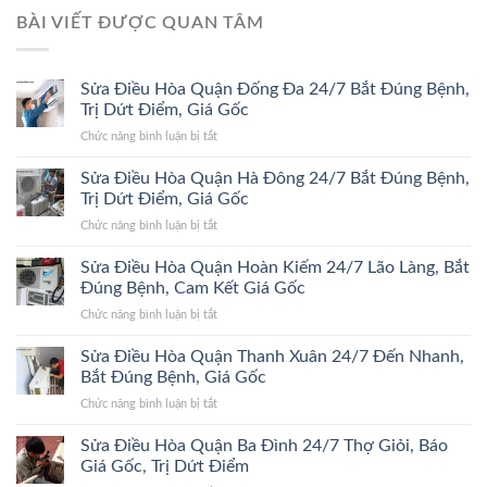
BÀI VIẾT ĐƯỢC QUAN TÂM
Sửa Điều Hòa Quận Đống Đa 24/7 Bắt Đúng Bệnh,
Trị Dứt Điểm, Giá Gốc
ở
Chức năng bình luận bị tắt
Sửa
Điều
Sửa Điều Hòa Quận Hà Đông 24/7 Bắt Đúng Bệnh,
Hòa
Trị Dứt Điểm, Giá Gốc
Quận
ở
Chức năng bình luận bị tắt
Đống
Sửa
Đa
Điều
Sửa Điều Hòa Quận Hoàn Kiếm 24/7 Lão Làng, Bắt
24/7
Hòa
Bắt
Đúng Bệnh, Cam Kết Giá Gốc
Quận
Đúng
ở
Chức năng bình luận bị tắt
Hà
Bệnh,
Sửa
Đông
Trị
Điều
Sửa Điều Hòa Quận Thanh Xuân 24/7 Đến Nhanh,
24/7
Dứt
Hòa
Bắt
Bắt Đúng Bệnh, Giá Gốc
Điểm,
Quận
Đúng
Giá
ở
Chức năng bình luận bị tắt
Hoàn
Bệnh,
Gốc
Sửa
Kiếm
Trị
Điều
Sửa Điều Hòa Quận Ba Đình 24/7 Thợ Giỏi, Báo
24/7
Dứt
Hòa
Lão
Giá Gốc, Trị Dứt Điểm
Điểm,
Quận
Làng,
Giá