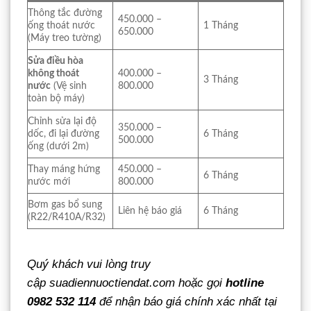
Thông tắc đường
450.000 –
ống thoát nước
1 Tháng
650.000
(Máy treo tường)
Sửa điều hòa
không thoát
400.000 –
3 Tháng
nước
(Vệ sinh
800.000
toàn bộ máy)
Chỉnh sửa lại độ
350.000 –
dốc, đi lại đường
6 Tháng
500.000
ống (dưới 2m)
Thay máng hứng
450.000 –
6 Tháng
nước mới
800.000
Bơm gas bổ sung
Liên hệ báo giá
6 Tháng
(R22/R410A/R32)
Quý khách vui lòng truy
cập suadiennuoctiendat.com hoặc gọi
hotline
0982 532 114
để nhận báo giá chính xác nhất tại