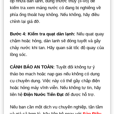
ốp nhựa dàn lạnh, dùng thước thủy (li-vô) để
kiểm tra xem máng nước có đang bị nghiêng về
phía ống thoát hay không. Nếu không, hãy điều
chỉnh lại giá đỡ.
Bước 4: Kiểm tra quạt dàn lạnh:
Nếu quạt quay
chậm hoặc hỏng, dàn lạnh sẽ đóng tuyết và gây
chảy nước khi tan. Hãy quan sát tốc độ quay của
lồng sóc.
CẢNH BÁO AN TOÀN:
Tuyệt đối không tự ý
tháo bo mạch hoặc nạp gas nếu không có dụng
cụ chuyên dụng. Việc này có thể gây chập điện
hoặc hỏng máy vĩnh viễn. Nếu không tự tin, hãy
liên hệ
Điện Nước Tiến Đạt
để được hỗ trợ.
Nếu bạn cần một dịch vụ chuyên nghiệp, tận tâm
và giá cả hợp lý, hãy liên hệ ngay với
Sửa Điều