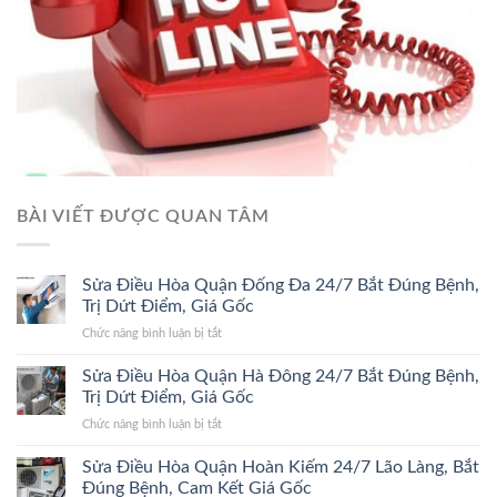
BÀI VIẾT ĐƯỢC QUAN TÂM
Sửa Điều Hòa Quận Đống Đa 24/7 Bắt Đúng Bệnh,
Trị Dứt Điểm, Giá Gốc
ở
Chức năng bình luận bị tắt
Sửa
Điều
Sửa Điều Hòa Quận Hà Đông 24/7 Bắt Đúng Bệnh,
Hòa
Trị Dứt Điểm, Giá Gốc
Quận
ở
Chức năng bình luận bị tắt
Đống
Sửa
Đa
Điều
Sửa Điều Hòa Quận Hoàn Kiếm 24/7 Lão Làng, Bắt
24/7
Hòa
Bắt
Đúng Bệnh, Cam Kết Giá Gốc