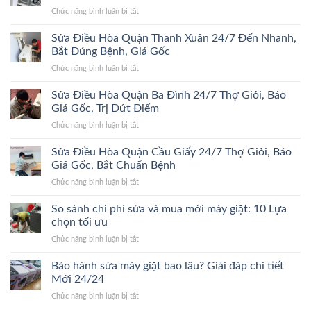
Quận
Đúng
ở
Chức năng bình luận bị tắt
Hà
Bệnh,
Sửa
Đông
Trị
Điều
Sửa Điều Hòa Quận Thanh Xuân 24/7 Đến Nhanh,
24/7
Dứt
Hòa
Bắt
Bắt Đúng Bệnh, Giá Gốc
Điểm,
Quận
Đúng
Giá
ở
Chức năng bình luận bị tắt
Hoàn
Bệnh,
Gốc
Sửa
Kiếm
Trị
Điều
Sửa Điều Hòa Quận Ba Đình 24/7 Thợ Giỏi, Báo
24/7
Dứt
Hòa
Lão
Giá Gốc, Trị Dứt Điểm
Điểm,
Quận
Làng,
Giá
ở
Chức năng bình luận bị tắt
Thanh
Bắt
Gốc
Sửa
Xuân
Đúng
Điều
Sửa Điều Hòa Quận Cầu Giấy 24/7 Thợ Giỏi, Báo
24/7
Bệnh,
Hòa
Đến
Giá Gốc, Bắt Chuẩn Bệnh
Cam
Quận
Nhanh,
Kết
ở
Chức năng bình luận bị tắt
Ba
Bắt
Giá
Sửa
Đình
Đúng
Gốc
Điều
So sánh chi phí sửa và mua mới máy giặt: 10 Lựa
24/7
Bệnh,
Hòa
Thợ
chọn tối ưu
Giá
Quận
Giỏi,
Gốc
ở
Chức năng bình luận bị tắt
Cầu
Báo
So
Giấy
Giá
sánh
Bảo hành sửa máy giặt bao lâu? Giải đáp chi tiết
24/7
Gốc,
chi
Thợ
Mới 24/24
Trị
phí
Giỏi,
Dứt
ở
Chức năng bình luận bị tắt
sửa
Báo
Điểm
Bảo
và