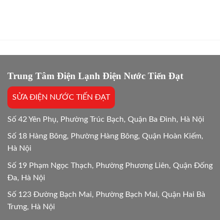
Giá
hành
mua
Gốc,
sửa
mới
Bắt
máy
máy
Chuẩn
giặt
giặt:
Bệnh
bao
10
lâu?
Lựa
Giải
chọn
đáp
tối
chi
Trung Tâm Điện Lạnh Điện Nước Tiến Đạt
ưu
tiết
Mới
SỬA ĐIỆN NƯỚC TIẾN ĐẠT
24/24
Số 42 Yên Phụ, Phường Trúc Bạch, Quận Ba Đình, Hà Nội
Số 18 Hàng Bông, Phường Hàng Bông, Quận Hoàn Kiếm,
Hà Nội
Số 19 Phạm Ngọc Thạch, Phường Phương Liên, Quận Đống
Đa, Hà Nội
Số 123 Đường Bạch Mai, Phường Bạch Mai, Quận Hai Bà
Trưng, Hà Nội