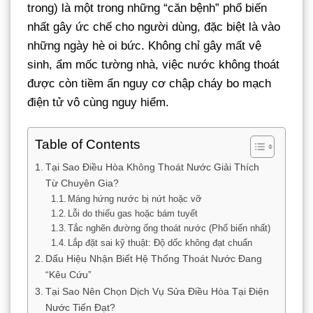
trong) là một trong những “căn bệnh” phổ biến
nhất gây ức chế cho người dùng, đặc biệt là vào
những ngày hè oi bức. Không chỉ gây mất vệ
sinh, ẩm mốc tường nhà, việc nước không thoát
được còn tiềm ẩn nguy cơ chập cháy bo mạch
điện tử vô cùng nguy hiểm.
Table of Contents
Tại Sao Điều Hòa Không Thoát Nước Giải Thích
Từ Chuyên Gia?
Máng hứng nước bị nứt hoặc vỡ
Lỗi do thiếu gas hoặc bám tuyết
Tắc nghẽn đường ống thoát nước (Phổ biến nhất)
Lắp đặt sai kỹ thuật: Độ dốc không đạt chuẩn
Dấu Hiệu Nhận Biết Hệ Thống Thoát Nước Đang
“Kêu Cứu”
Tại Sao Nên Chọn Dịch Vụ Sửa Điều Hòa Tại Điện
Nước Tiến Đạt?