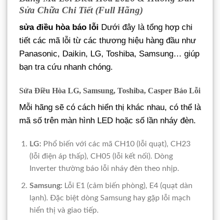
Sửa Chữa Chi Tiết (Full Hãng)
sửa điều hòa báo lỗi
Dưới đây là tổng hợp chi
tiết các mã lỗi từ các thương hiệu hàng đầu như
Panasonic, Daikin, LG, Toshiba, Samsung… giúp
bạn tra cứu nhanh chóng.
Sửa Điều Hòa LG, Samsung, Toshiba, Casper Báo Lỗi
Mỗi hãng sẽ có cách hiển thị khác nhau, có thể là
mã số trên màn hình LED hoặc số lần nháy đèn.
LG:
Phổ biến với các mã CH10 (lỗi quạt), CH23
(lỗi điện áp thấp), CH05 (lỗi kết nối). Dòng
Inverter thường báo lỗi nháy đèn theo nhịp.
Samsung:
Lỗi E1 (cảm biến phòng), E4 (quạt dàn
lạnh). Đặc biệt dòng Samsung hay gặp lỗi mạch
hiển thị và giao tiếp.