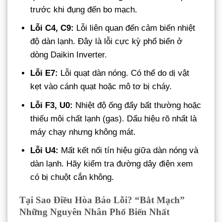
trước khi đụng đến bo mạch.
Lỗi C4, C9:
Lỗi liên quan đến cảm biến nhiệt
độ dàn lạnh. Đây là lỗi cực kỳ phổ biến ở
dòng Daikin Inverter.
Lỗi E7:
Lỗi quạt dàn nóng. Có thể do dị vật
kẹt vào cánh quạt hoặc mô tơ bị cháy.
Lỗi F3, U0:
Nhiệt độ ống đẩy bất thường hoặc
thiếu môi chất lạnh (gas). Dấu hiệu rõ nhất là
máy chạy nhưng không mát.
Lỗi U4:
Mất kết nối tín hiệu giữa dàn nóng và
dàn lạnh. Hãy kiểm tra đường dây điện xem
có bị chuột cắn không.
Tại Sao Điều Hòa Báo Lỗi? “Bắt Mạch”
Những Nguyên Nhân Phổ Biến Nhất