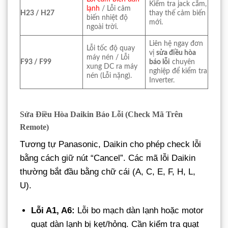
Kiểm tra jack cắm,
lạnh
/ Lỗi cảm
H23 / H27
thay thế cảm biến
biến nhiệt độ
mới.
ngoài trời.
Liên hệ ngay đơn
Lỗi tốc độ quay
vị
sửa điều hòa
máy nén / Lỗi
F93 / F99
báo lỗi
chuyên
xung DC ra máy
nghiệp để kiểm tra
nén (Lỗi nặng).
Inverter.
Sửa Điều Hòa Daikin Báo Lỗi (Check Mã Trên
Remote)
Tương tự Panasonic, Daikin cho phép check lỗi
bằng cách giữ nút “Cancel”. Các mã lỗi Daikin
thường bắt đầu bằng chữ cái (A, C, E, F, H, L,
U).
Lỗi A1, A6:
Lỗi bo mạch dàn lạnh hoặc motor
quạt dàn lạnh bị kẹt/hỏng. Cần kiểm tra quạt