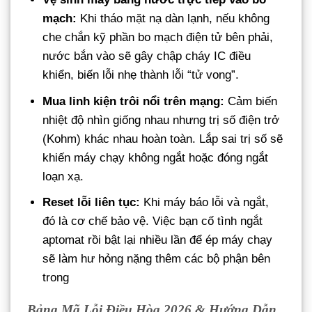
mạch:
Khi tháo mặt nạ dàn lạnh, nếu không
che chắn kỹ phần bo mạch điện tử bên phải,
nước bắn vào sẽ gây chập cháy IC điều
khiển, biến lỗi nhẹ thành lỗi “tử vong”.
Mua linh kiện trôi nổi trên mạng:
Cảm biến
nhiệt độ nhìn giống nhau nhưng trị số điện trở
(Kohm) khác nhau hoàn toàn. Lắp sai trị số sẽ
khiến máy chạy không ngắt hoặc đóng ngắt
loạn xạ.
Reset lỗi liên tục:
Khi máy báo lỗi và ngắt,
đó là cơ chế bảo vệ. Việc bạn cố tình ngắt
aptomat rồi bật lại nhiều lần để ép máy chạy
sẽ làm hư hỏng nặng thêm các bộ phận bên
trong
Bảng Mã Lỗi Điều Hòa 2026 & Hướng Dẫn