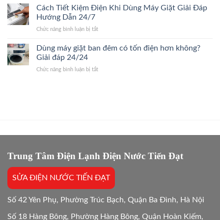
nên
Cách Tiết Kiệm Điện Khi Dùng Máy Giặt Giải Đáp
mới?
Đáp
mua
Dấu
Hướng Dẫn 24/7
24/24
linh
hiệu
ở
Chức năng bình luận bị tắt
kiện
nhận
Cách
máy
biết
Tiết
Dùng máy giặt ban đêm có tốn điện hơn không?
giặt
nhanh
Kiệm
chính
Giải đáp 24/24
24/7
Điện
hãng?
ở
Chức năng bình luận bị tắt
Khi
Giải
Dùng
Dùng
Đáp
máy
Máy
Nhanh
giặt
Giặt
2026
ban
Giải
đêm
Đáp
có
Hướng
tốn
Dẫn
điện
24/7
hơn
không?
Trung Tâm Điện Lạnh Điện Nước Tiến Đạt
Giải
đáp
SỬA ĐIỆN NƯỚC TIẾN ĐẠT
24/24
Số 42 Yên Phụ, Phường Trúc Bạch, Quận Ba Đình, Hà Nội
Số 18 Hàng Bông, Phường Hàng Bông, Quận Hoàn Kiếm,