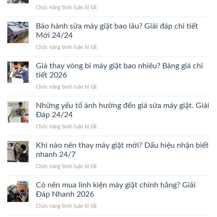
ở
Chức năng bình luận bị tắt
So
sánh
Bảo hành sửa máy giặt bao lâu? Giải đáp chi tiết
chi
Mới 24/24
phí
ở
Chức năng bình luận bị tắt
sửa
Bảo
và
hành
Giá thay vòng bi máy giặt bao nhiêu? Bảng giá chi
mua
sửa
mới
tiết 2026
máy
máy
ở
Chức năng bình luận bị tắt
giặt
giặt:
Giá
bao
10
thay
Những yếu tố ảnh hưởng đến giá sửa máy giặt. Giải
lâu?
Lựa
vòng
Giải
Đáp 24/24
chọn
bi
đáp
tối
ở
Chức năng bình luận bị tắt
máy
chi
ưu
Những
giặt
tiết
yếu
Khi nào nên thay máy giặt mới? Dấu hiệu nhận biết
bao
Mới
tố
nhiêu?
nhanh 24/7
24/24
ảnh
Bảng
ở
Chức năng bình luận bị tắt
hưởng
giá
Khi
đến
chi
nào
Có nên mua linh kiện máy giặt chính hãng? Giải
giá
tiết
nên
sửa
Đáp Nhanh 2026
2026
thay
máy
ở
Chức năng bình luận bị tắt
máy
giặt.
Có
giặt
Giải