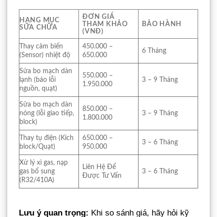
ĐƠN GIÁ
HẠNG MỤC
THAM KHẢO
BẢO HÀNH
SỬA CHỮA
(VNĐ)
Thay cảm biến
450.000 –
6 Tháng
(Sensor) nhiệt độ
650.000
Sửa bo mạch dàn
550.000 –
lạnh (báo lỗi
3 – 9 Tháng
1.950.000
nguồn, quạt)
Sửa bo mạch dàn
850.000 –
nóng (lỗi giao tiếp,
3 – 9 Tháng
1.800.000
block)
Thay tụ điện (Kích
650.000 –
3 – 6 Tháng
block/Quạt)
950.000
Xử lý xì gas, nạp
Liên Hệ Để
gas bổ sung
3 – 6 Tháng
Được Tư Vấn
(R32/410A)
Lưu ý quan trọng:
Khi so sánh giá, hãy hỏi kỹ