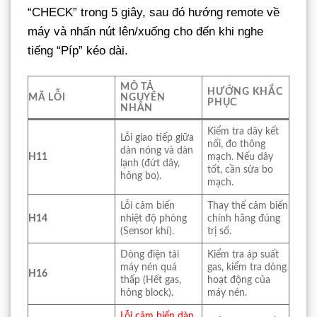
“CHECK” trong 5 giây, sau đó hướng remote về
máy và nhấn nút lên/xuống cho đến khi nghe
tiếng “Píp” kéo dài.
MÔ TẢ
HƯỚNG KHẮC
MÃ LỖI
NGUYÊN
PHỤC
NHÂN
Kiểm tra dây kết
Lỗi giao tiếp giữa
nối, đo thông
dàn nóng và dàn
H11
mạch. Nếu dây
lạnh (đứt dây,
tốt, cần sửa bo
hỏng bo).
mạch.
Lỗi cảm biến
Thay thế cảm biến
H14
nhiệt độ phòng
chính hãng đúng
(Sensor khí).
trị số.
Dòng điện tải
Kiểm tra áp suất
máy nén quá
gas, kiểm tra dòng
H16
thấp (Hết gas,
hoạt động của
hỏng block).
máy nén.
Lỗi cảm biến dàn