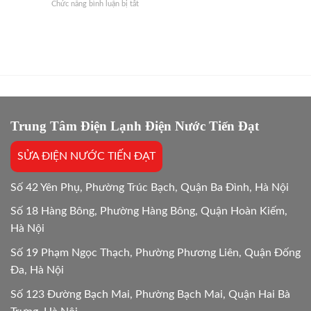
ở
Chức năng bình luận bị tắt
đêm
Đáp
Cách
có
Hướng
xử
tốn
Dẫn
lý
điện
24/7
khi
hơn
máy
không?
giặt
Giải
bị
đáp
kẹt
24/24
vật
lạ
Trung Tâm Điện Lạnh Điện Nước Tiến Đạt
Hướng
dẫn
SỬA ĐIỆN NƯỚC TIẾN ĐẠT
chi
tiết
24h
Số 42 Yên Phụ, Phường Trúc Bạch, Quận Ba Đình, Hà Nội
Số 18 Hàng Bông, Phường Hàng Bông, Quận Hoàn Kiếm,
Hà Nội
Số 19 Phạm Ngọc Thạch, Phường Phương Liên, Quận Đống
Đa, Hà Nội
Số 123 Đường Bạch Mai, Phường Bạch Mai, Quận Hai Bà