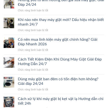
vòng
Giải
Đáp 24/24
bi
đáp
ở
Chức năng bình luận bị tắt
máy
chi
Những
giặt
tiết
yếu
Khi nào nên thay máy giặt mới? Dấu hiệu nhận biết
bao
Mới
tố
nhiêu?
nhanh 24/7
24/24
ảnh
Bảng
ở
Chức năng bình luận bị tắt
hưởng
giá
Khi
đến
chi
nào
Có nên mua linh kiện máy giặt chính hãng? Giải
giá
tiết
nên
sửa
Đáp Nhanh 2026
2026
thay
máy
ở
Chức năng bình luận bị tắt
máy
giặt.
Có
giặt
Giải
nên
Cách Tiết Kiệm Điện Khi Dùng Máy Giặt Giải Đáp
mới?
Đáp
mua
Dấu
Hướng Dẫn 24/7
24/24
linh
hiệu
ở
Chức năng bình luận bị tắt
kiện
nhận
Cách
máy
biết
Tiết
Dùng máy giặt ban đêm có tốn điện hơn không?
giặt
nhanh
Kiệm
chính
Giải đáp 24/24
24/7
Điện
hãng?
ở
Chức năng bình luận bị tắt
Khi
Giải
Dùng
Dùng
Đáp
máy
Cách xử lý khi máy giặt bị kẹt vật lạ Hướng dẫn chi
Máy
Nhanh
giặt
Giặt
tiết 24h
2026
ban
Giải