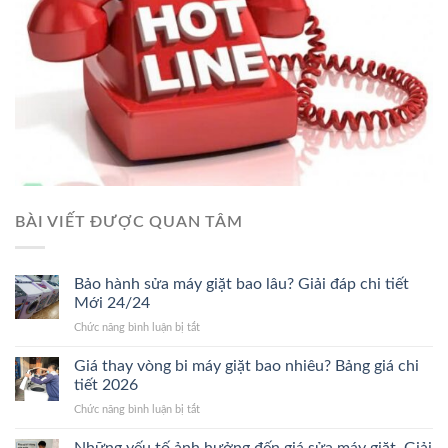
BÀI VIẾT ĐƯỢC QUAN TÂM
Bảo hành sửa máy giặt bao lâu? Giải đáp chi tiết
Mới 24/24
ở
Chức năng bình luận bị tắt
Bảo
hành
Giá thay vòng bi máy giặt bao nhiêu? Bảng giá chi
sửa
tiết 2026
máy
ở
Chức năng bình luận bị tắt
giặt
Giá
bao
thay
Những yếu tố ảnh hưởng đến giá sửa máy giặt. Giải
lâu?