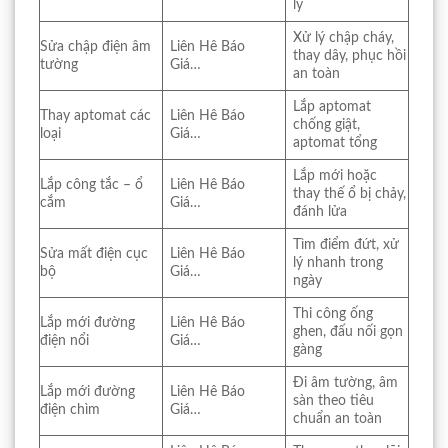
lý
Xử lý chập cháy,
Sửa chập điện âm
Liên Hê Báo
thay dây, phục hồi
tường
Giá…
an toàn
Lắp aptomat
Thay aptomat các
Liên Hê Báo
chống giật,
loại
Giá…
aptomat tổng
Lắp mới hoặc
Lắp công tắc – ổ
Liên Hê Báo
thay thế ổ bị chảy,
cắm
Giá…
đánh lửa
Tìm điểm đứt, xử
Sửa mất điện cục
Liên Hê Báo
lý nhanh trong
bộ
Giá…
ngày
Thi công ống
Lắp mới đường
Liên Hê Báo
ghen, đấu nối gọn
điện nổi
Giá…
gàng
Đi âm tường, âm
Lắp mới đường
Liên Hê Báo
sàn theo tiêu
điện chìm
Giá…
chuẩn an toàn