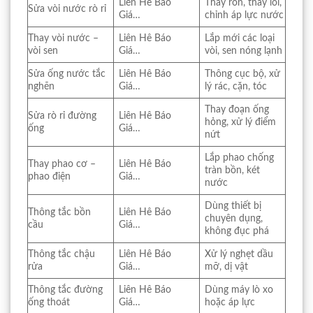
Liên Hê Báo
Thay ron, thay lõi,
Sửa vòi nước rò rỉ
Giá…
chỉnh áp lực nước
Thay vòi nước –
Liên Hê Báo
Lắp mới các loại
vòi sen
Giá…
vòi, sen nóng lạnh
Sửa ống nước tắc
Liên Hê Báo
Thông cục bộ, xử
nghẽn
Giá…
lý rác, cặn, tóc
Thay đoạn ống
Sửa rò rỉ đường
Liên Hê Báo
hỏng, xử lý điểm
ống
Giá…
nứt
Lắp phao chống
Thay phao cơ –
Liên Hê Báo
tràn bồn, két
phao điện
Giá…
nước
Dùng thiết bị
Thông tắc bồn
Liên Hê Báo
chuyên dụng,
cầu
Giá…
không đục phá
Thông tắc chậu
Liên Hê Báo
Xử lý nghẹt dầu
rửa
Giá…
mỡ, dị vật
Thông tắc đường
Liên Hê Báo
Dùng máy lò xo
ống thoát
Giá…
hoặc áp lực