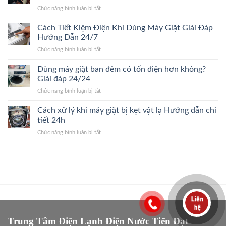
thay
máy
ở
Chức năng bình luận bị tắt
máy
giặt.
Có
giặt
Giải
nên
Cách Tiết Kiệm Điện Khi Dùng Máy Giặt Giải Đáp
mới?
Đáp
mua
Dấu
Hướng Dẫn 24/7
24/24
linh
hiệu
ở
Chức năng bình luận bị tắt
kiện
nhận
Cách
máy
biết
Tiết
Dùng máy giặt ban đêm có tốn điện hơn không?
giặt
nhanh
Kiệm
chính
Giải đáp 24/24
24/7
Điện
hãng?
ở
Chức năng bình luận bị tắt
Khi
Giải
Dùng
Dùng
Đáp
máy
Cách xử lý khi máy giặt bị kẹt vật lạ Hướng dẫn chi
Máy
Nhanh
giặt
Giặt
tiết 24h
2026
ban
Giải
ở
Chức năng bình luận bị tắt
đêm
Đáp
Cách
có
Hướng
xử
tốn
Dẫn
lý
điện
24/7
khi
hơn
máy
không?
giặt
Giải
bị
đáp
kẹt
24/24
vật
lạ
Trung Tâm Điện Lạnh Điện Nước Tiến Đạt