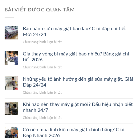
BÀI VIẾT ĐƯỢC QUAN TÂM
Bảo hành sửa máy giặt bao lâu? Giải đáp chi tiết
Mới 24/24
ở
Chức năng bình luận bị tắt
Bảo
hành
Giá thay vòng bi máy giặt bao nhiêu? Bảng giá chi
sửa
tiết 2026
máy
ở
Chức năng bình luận bị tắt
giặt
Giá
bao
thay
Những yếu tố ảnh hưởng đến giá sửa máy giặt. Giải
lâu?
vòng
Giải
Đáp 24/24
bi
đáp
ở
Chức năng bình luận bị tắt
máy
chi
Những
giặt
tiết
yếu
Khi nào nên thay máy giặt mới? Dấu hiệu nhận biết
bao
Mới
tố
nhiêu?
nhanh 24/7
24/24
ảnh
Bảng
ở
Chức năng bình luận bị tắt
hưởng
giá
Khi
đến
chi
nào
Có nên mua linh kiện máy giặt chính hãng? Giải
giá
tiết
nên
sửa
Đáp Nhanh 2026
2026