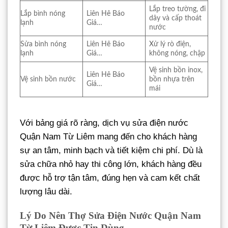
Lắp treo tường, đi
Lắp bình nóng
Liên Hê Báo
dây và cấp thoát
lạnh
Giá…
nước
Sửa bình nóng
Liên Hê Báo
Xử lý rò điện,
lạnh
Giá…
không nóng, chập
Vệ sinh bồn inox,
Liên Hê Báo
Vệ sinh bồn nước
bồn nhựa trên
Giá…
mái
Với bảng giá rõ ràng, dịch vụ sửa điện nước
Quận Nam Từ Liêm mang đến cho khách hàng
sự an tâm, minh bạch và tiết kiệm chi phí. Dù là
sửa chữa nhỏ hay thi công lớn, khách hàng đều
được hỗ trợ tận tâm, đúng hẹn và cam kết chất
lượng lâu dài.
Lý Do Nên Thợ Sửa Điện Nước Quận Nam
Từ Liêm Được Tin Dùng