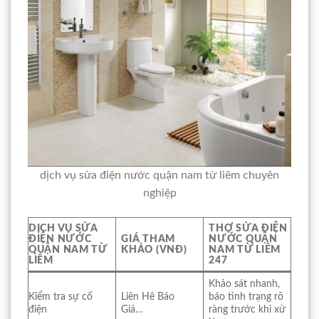
dịch vụ sửa điện nước quận nam từ liêm chuyên
nghiệp
DỊCH VỤ SỬA
THỢ SỬA ĐIỆN
ĐIỆN NƯỚC
GIÁ THAM
NƯỚC QUẬN
QUẬN NAM TỪ
KHẢO (VNĐ)
NAM TỪ LIÊM
LIÊM
247
Khảo sát nhanh,
Kiểm tra sự cố
Liên Hê Báo
báo tình trạng rõ
điện
Giá…
ràng trước khi xử