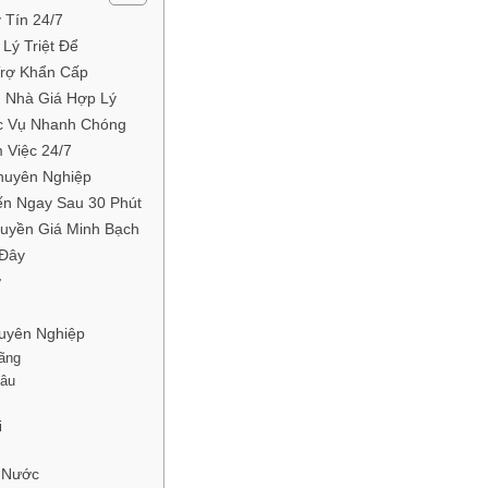
 Tín 24/7
ý Triệt Để
rợ Khẩn Cấp
 Nhà Giá Hợp Lý
c Vụ Nhanh Chóng
Việc 24/7
huyên Nghiệp
n Ngay Sau 30 Phút
uyền Giá Minh Bạch
 Đây
ợ
uyên Nghiệp
ãng
Lâu
i
 Nước