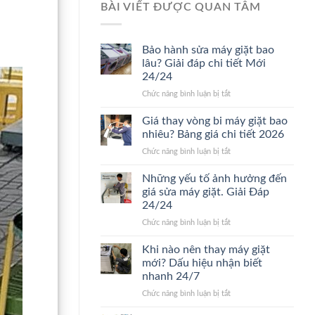
BÀI VIẾT ĐƯỢC QUAN TÂM
Bảo hành sửa máy giặt bao
lâu? Giải đáp chi tiết Mới
24/24
ở
Chức năng bình luận bị tắt
Bảo
hành
Giá thay vòng bi máy giặt bao
sửa
nhiêu? Bảng giá chi tiết 2026
máy
ở
Chức năng bình luận bị tắt
giặt
Giá
bao
thay
Những yếu tố ảnh hưởng đến
lâu?
vòng
Giải
giá sửa máy giặt. Giải Đáp
bi
đáp
24/24
máy
chi
ở
Chức năng bình luận bị tắt
giặt
tiết
Những
bao
Mới
yếu
nhiêu?
Khi nào nên thay máy giặt
24/24
tố
Bảng
mới? Dấu hiệu nhận biết
ảnh
giá
nhanh 24/7
hưởng
chi
ở
Chức năng bình luận bị tắt
đến
tiết
Khi
giá
2026