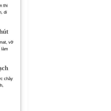
n thi
, di
hút
mat, vỡ
t làm
ạch
ớc chảy
h,