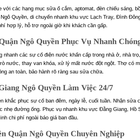
 với các hạng mục sửa ổ cắm, aptomat, đèn chiếu sáng, b
n Ngô Quyền, di chuyển nhanh khu vực Lạch Tray, Đình Đôn
phí hợp lý, hỗ trợ ngoài giờ khi khách cần gấp.
 Quận Ngô Quyền Phục Vụ Nhanh Chón
nhanh các sự cố điện nước khẩn cấp trong nhà ở, nhà trọ
rò nước, thay van khóa, xử lý mất nước đột ngột. Thợ có m
ông an toàn, bảo hành rõ ràng sau sửa chữa.
Giang Ngô Quyền Làm Việc 24/7
 khắc phục sự cố ban đêm, ngày lễ, cuối tuần. Nhận sửa 
ắc nhẹ đường ống. Phục vụ nhanh khu vực Đằng Giang, Hồ 
inh chi phí ngoài báo giá ban đầu.
iên Quận Ngô Quyền Chuyên Nghiệp