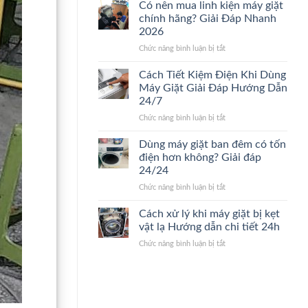
nào
sửa
Có nên mua linh kiện máy giặt
nên
máy
chính hãng? Giải Đáp Nhanh
thay
giặt.
2026
máy
Giải
ở
Chức năng bình luận bị tắt
giặt
Đáp
Có
mới?
24/24
nên
Dấu
Cách Tiết Kiệm Điện Khi Dùng
mua
hiệu
Máy Giặt Giải Đáp Hướng Dẫn
linh
nhận
24/7
kiện
biết
ở
Chức năng bình luận bị tắt
máy
nhanh
Cách
giặt
24/7
Tiết
chính
Dùng máy giặt ban đêm có tốn
Kiệm
hãng?
điện hơn không? Giải đáp
Điện
Giải
24/24
Khi
Đáp
ở
Chức năng bình luận bị tắt
Dùng
Nhanh
Dùng
Máy
2026
máy
Giặt
Cách xử lý khi máy giặt bị kẹt
giặt
Giải
vật lạ Hướng dẫn chi tiết 24h
ban
Đáp
ở
Chức năng bình luận bị tắt
đêm
Hướng
Cách
có
Dẫn
xử
tốn
24/7
lý
điện
khi
hơn
máy
không?