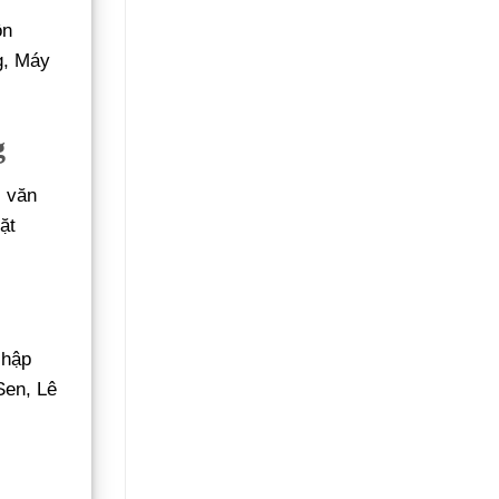
ồn
g, Máy
g
, văn
ặt
chập
Sen, Lê