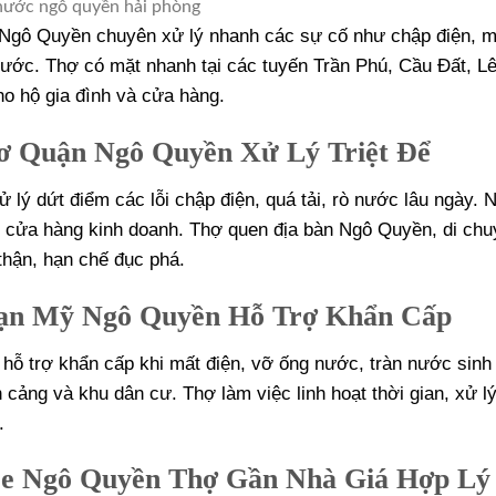
nước ngô quyền hải phòng
Ngô Quyền chuyên xử lý nhanh các sự cố như chập điện, m
nước. Thợ có mặt nhanh tại các tuyến Trần Phú, Cầu Đất, Lê
ho hộ gia đình và cửa hàng.
ơ Quận Ngô Quyền Xử Lý Triệt Để
ý dứt điểm các lỗi chập điện, quá tải, rò nước lâu ngày. 
ở, cửa hàng kinh doanh. Thợ quen địa bàn Ngô Quyền, di ch
thận, hạn chế đục phá.
Vạn Mỹ Ngô Quyền Hỗ Trợ Khẩn Cấp
ỗ trợ khẩn cấp khi mất điện, vỡ ống nước, tràn nước sinh 
ảng và khu dân cư. Thợ làm việc linh hoạt thời gian, xử l
.
re Ngô Quyền Thợ Gần Nhà Giá Hợp Lý