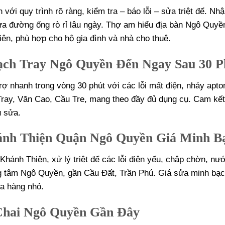
i quy trình rõ ràng, kiểm tra – báo lỗi – sửa triệt để. Nhậ
sửa đường ống rò rỉ lâu ngày. Thợ am hiểu địa bàn Ngô Quyền
n, phù hợp cho hộ gia đình và nhà cho thuê.
ch Tray Ngô Quyền Đến Ngay Sau 30 P
ợ nhanh trong vòng 30 phút với các lỗi mất điện, nhảy apto
Tray, Văn Cao, Cầu Tre, mang theo đầy đủ dụng cụ. Cam kế
u sửa.
nh Thiện Quận Ngô Quyền Giá Minh B
ánh Thiện, xử lý triệt để các lỗi điện yếu, chập chờn, nư
ng tâm Ngô Quyền, gần Cầu Đất, Trần Phú. Giá sửa minh bạc
ửa hàng nhỏ.
Chai Ngô Quyền Gần Đây