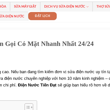
 HÒA
SỬA MÁY GIẶT
DỊCH VỤ SỬA ĐIỆN NƯỚC
THỢ SỬ
ĐẶT LỊCH
SỬA ĐIỆN NƯỚC
n Gọi Có Mặt Nhanh Nhất 24/24
 cao. Nếu bạn đang tìm kiếm đơn vị sửa điện nước uy tín t
ửa điện nước chuyên nghiệp với hơn 10 năm kinh nghiệm – 
m chi phí.
Điện Nước Tiến Đạt
sẽ giúp bạn hiểu rõ hơn về d