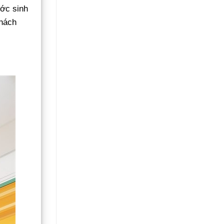
ớc sinh
khách