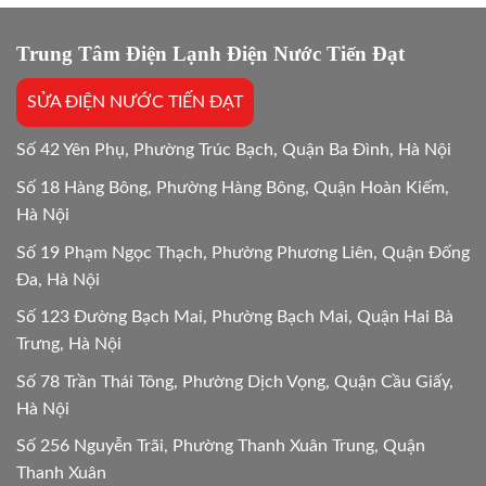
kẹt
24/24
vật
lạ
Trung Tâm Điện Lạnh Điện Nước Tiến Đạt
Hướng
dẫn
SỬA ĐIỆN NƯỚC TIẾN ĐẠT
chi
tiết
24h
Số 42 Yên Phụ, Phường Trúc Bạch, Quận Ba Đình, Hà Nội
Số 18 Hàng Bông, Phường Hàng Bông, Quận Hoàn Kiếm,
Hà Nội
Số 19 Phạm Ngọc Thạch, Phường Phương Liên, Quận Đống
Đa, Hà Nội
Số 123 Đường Bạch Mai, Phường Bạch Mai, Quận Hai Bà
Trưng, Hà Nội
Số 78 Trần Thái Tông, Phường Dịch Vọng, Quận Cầu Giấy,
Hà Nội
Số 256 Nguyễn Trãi, Phường Thanh Xuân Trung, Quận
Thanh Xuân