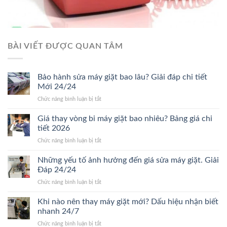
BÀI VIẾT ĐƯỢC QUAN TÂM
Bảo hành sửa máy giặt bao lâu? Giải đáp chi tiết
Mới 24/24
ở
Chức năng bình luận bị tắt
Bảo
hành
Giá thay vòng bi máy giặt bao nhiêu? Bảng giá chi
sửa
tiết 2026
máy
ở
Chức năng bình luận bị tắt
giặt
Giá
bao
thay
Những yếu tố ảnh hưởng đến giá sửa máy giặt. Giải
lâu?
vòng
Giải
Đáp 24/24
bi
đáp
ở
Chức năng bình luận bị tắt
máy
chi
Những
giặt
tiết
yếu
Khi nào nên thay máy giặt mới? Dấu hiệu nhận biết
bao
Mới
tố
nhiêu?
nhanh 24/7
24/24
ảnh
Bảng
ở
Chức năng bình luận bị tắt
hưởng
giá