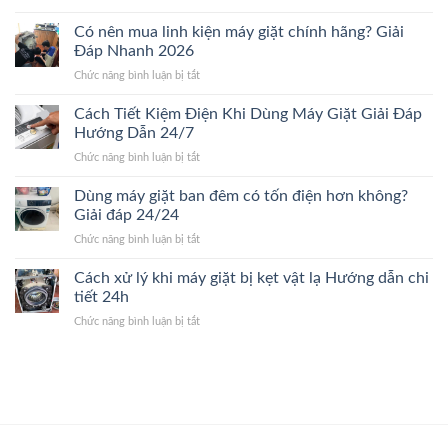
Khi
đến
chi
nào
Có nên mua linh kiện máy giặt chính hãng? Giải
giá
tiết
nên
sửa
Đáp Nhanh 2026
2026
thay
máy
ở
Chức năng bình luận bị tắt
máy
giặt.
Có
giặt
Giải
nên
Cách Tiết Kiệm Điện Khi Dùng Máy Giặt Giải Đáp
mới?
Đáp
mua
Dấu
Hướng Dẫn 24/7
24/24
linh
hiệu
ở
Chức năng bình luận bị tắt
kiện
nhận
Cách
máy
biết
Tiết
Dùng máy giặt ban đêm có tốn điện hơn không?
giặt
nhanh
Kiệm
chính
Giải đáp 24/24
24/7
Điện
hãng?
ở
Chức năng bình luận bị tắt
Khi
Giải
Dùng
Dùng
Đáp
máy
Cách xử lý khi máy giặt bị kẹt vật lạ Hướng dẫn chi
Máy
Nhanh
giặt
Giặt
tiết 24h
2026
ban
Giải
ở
Chức năng bình luận bị tắt
đêm
Đáp
Cách
có
Hướng
xử
tốn
Dẫn
lý
điện
24/7
khi
hơn
máy
không?
giặt
Giải
bị
đáp