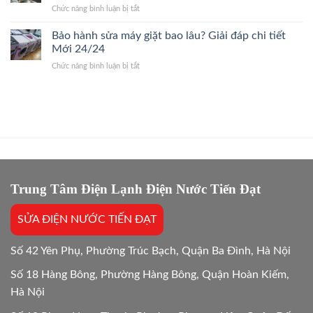
Giỏi,
Gốc
ở
Chức năng bình luận bị tắt
Cầu
Báo
So
Giấy
Giá
sánh
Bảo hành sửa máy giặt bao lâu? Giải đáp chi tiết
24/7
Gốc,
chi
Thợ
Mới 24/24
Trị
phí
Giỏi,
Dứt
ở
Chức năng bình luận bị tắt
sửa
Báo
Điểm
Bảo
và
Giá
hành
mua
Gốc,
sửa
mới
Bắt
máy
máy
Chuẩn
giặt
giặt:
Bệnh
bao
10
lâu?
Lựa
Giải
chọn
đáp
tối
chi
Trung Tâm Điện Lạnh Điện Nước Tiến Đạt
ưu
tiết
Mới
SỬA ĐIỆN NƯỚC TIẾN ĐẠT
24/24
Số 42 Yên Phụ, Phường Trúc Bạch, Quận Ba Đình, Hà Nội
Số 18 Hàng Bông, Phường Hàng Bông, Quận Hoàn Kiếm,
Hà Nội