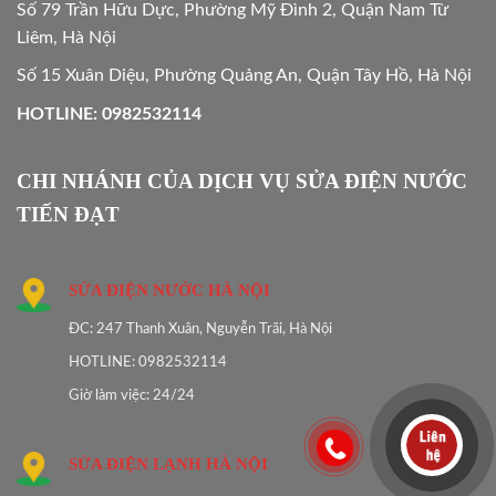
Số 79 Trần Hữu Dực, Phường Mỹ Đình 2, Quận Nam Từ
Liêm, Hà Nội
Số 15 Xuân Diệu, Phường Quảng An, Quận Tây Hồ, Hà Nội
HOTLINE: 0982532114
CHI NHÁNH CỦA DỊCH VỤ SỬA ĐIỆN NƯỚC
TIẾN ĐẠT
SỬA ĐIỆN NƯỚC HÀ NỘI
ĐC: 247 Thanh Xuân, Nguyễn Trãi, Hà Nội
HOTLINE: 0982532114
Giờ làm việc: 24/24
SỬA ĐIỆN LẠNH HÀ NỘI