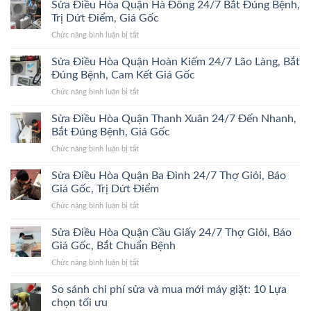
Điều
Sửa Điều Hòa Quận Hà Đông 24/7 Bắt Đúng Bệnh,
Hòa
Trị Dứt Điểm, Giá Gốc
Quận
ở
Chức năng bình luận bị tắt
Đống
Sửa
Đa
Điều
Sửa Điều Hòa Quận Hoàn Kiếm 24/7 Lão Làng, Bắt
24/7
Hòa
Bắt
Đúng Bệnh, Cam Kết Giá Gốc
Quận
Đúng
ở
Chức năng bình luận bị tắt
Hà
Bệnh,
Sửa
Đông
Trị
Điều
Sửa Điều Hòa Quận Thanh Xuân 24/7 Đến Nhanh,
24/7
Dứt
Hòa
Bắt
Bắt Đúng Bệnh, Giá Gốc
Điểm,
Quận
Đúng
Giá
ở
Chức năng bình luận bị tắt
Hoàn
Bệnh,
Gốc
Sửa
Kiếm
Trị
Điều
Sửa Điều Hòa Quận Ba Đình 24/7 Thợ Giỏi, Báo
24/7
Dứt
Hòa
Lão
Giá Gốc, Trị Dứt Điểm
Điểm,
Quận
Làng,
Giá
ở
Chức năng bình luận bị tắt
Thanh
Bắt
Gốc
Sửa
Xuân
Đúng
Điều
Sửa Điều Hòa Quận Cầu Giấy 24/7 Thợ Giỏi, Báo
24/7
Bệnh,
Hòa
Đến
Giá Gốc, Bắt Chuẩn Bệnh
Cam
Quận
Nhanh,
Kết
ở
Chức năng bình luận bị tắt
Ba
Bắt
Giá
Sửa
Đình
Đúng
Gốc
Điều
So sánh chi phí sửa và mua mới máy giặt: 10 Lựa
24/7
Bệnh,
Hòa
Thợ
chọn tối ưu
Giá
Quận