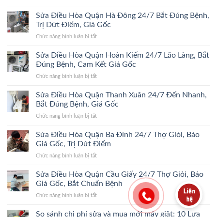
Sửa
Điều
Sửa Điều Hòa Quận Hà Đông 24/7 Bắt Đúng Bệnh,
Hòa
Trị Dứt Điểm, Giá Gốc
Quận
ở
Chức năng bình luận bị tắt
Đống
Sửa
Đa
Điều
Sửa Điều Hòa Quận Hoàn Kiếm 24/7 Lão Làng, Bắt
24/7
Hòa
Bắt
Đúng Bệnh, Cam Kết Giá Gốc
Quận
Đúng
ở
Chức năng bình luận bị tắt
Hà
Bệnh,
Sửa
Đông
Trị
Điều
Sửa Điều Hòa Quận Thanh Xuân 24/7 Đến Nhanh,
24/7
Dứt
Hòa
Bắt
Bắt Đúng Bệnh, Giá Gốc
Điểm,
Quận
Đúng
Giá
ở
Chức năng bình luận bị tắt
Hoàn
Bệnh,
Gốc
Sửa
Kiếm
Trị
Điều
Sửa Điều Hòa Quận Ba Đình 24/7 Thợ Giỏi, Báo
24/7
Dứt
Hòa
Lão
Giá Gốc, Trị Dứt Điểm
Điểm,
Quận
Làng,
Giá
ở
Chức năng bình luận bị tắt
Thanh
Bắt
Gốc
Sửa
Xuân
Đúng
Điều
Sửa Điều Hòa Quận Cầu Giấy 24/7 Thợ Giỏi, Báo
24/7
Bệnh,
Hòa
Đến
Giá Gốc, Bắt Chuẩn Bệnh
Cam
Quận
Nhanh,
Kết
ở
Chức năng bình luận bị tắt
Ba
Bắt
Giá
Sửa
Đình
Đúng
Gốc
Điều
So sánh chi phí sửa và mua mới máy giặt: 10 Lựa
24/7
Bệnh,