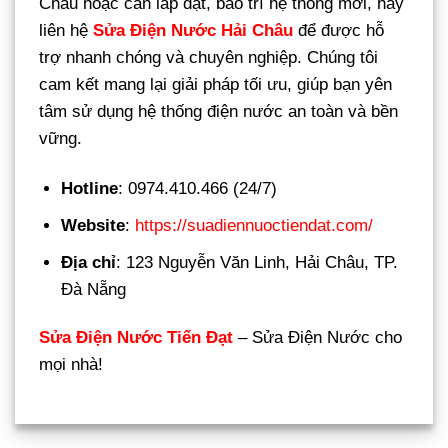
Châu hoặc cần lắp đặt, bảo trì hệ thống mới, hãy
liên hệ
Sửa Điện Nước Hải Châu
để được hỗ
trợ nhanh chóng và chuyên nghiệp. Chúng tôi
cam kết mang lại giải pháp tối ưu, giúp bạn yên
tâm sử dụng hệ thống điện nước an toàn và bền
vững.
Hotline
: 0974.410.466 (24/7)
Website
:
https://suadiennuoctiendat.com/
Địa chỉ
: 123 Nguyễn Văn Linh, Hải Châu, TP.
Đà Nẵng
Sửa Điện Nước Tiến Đạt
– Sửa Điện Nước cho
mọi nhà!