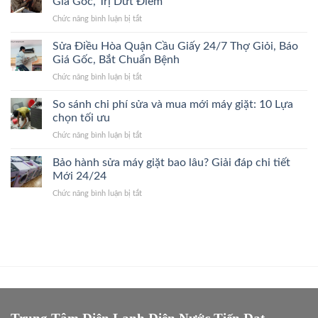
Giá Gốc, Trị Dứt Điểm
Điểm,
Quận
Làng,
Giá
ở
Chức năng bình luận bị tắt
Thanh
Bắt
Gốc
Sửa
Xuân
Đúng
Điều
Sửa Điều Hòa Quận Cầu Giấy 24/7 Thợ Giỏi, Báo
24/7
Bệnh,
Hòa
Đến
Giá Gốc, Bắt Chuẩn Bệnh
Cam
Quận
Nhanh,
Kết
ở
Chức năng bình luận bị tắt
Ba
Bắt
Giá
Sửa
Đình
Đúng
Gốc
Điều
So sánh chi phí sửa và mua mới máy giặt: 10 Lựa
24/7
Bệnh,
Hòa
Thợ
chọn tối ưu
Giá
Quận
Giỏi,
Gốc
ở
Chức năng bình luận bị tắt
Cầu
Báo
So
Giấy
Giá
sánh
Bảo hành sửa máy giặt bao lâu? Giải đáp chi tiết
24/7
Gốc,
chi
Thợ
Mới 24/24
Trị
phí
Giỏi,
Dứt
ở
Chức năng bình luận bị tắt
sửa
Báo
Điểm
Bảo
và
Giá
hành
mua
Gốc,
sửa
mới
Bắt
máy
máy
Chuẩn
giặt
giặt:
Bệnh
bao
10
lâu?
Lựa
Giải
chọn
đáp
tối
chi
ưu