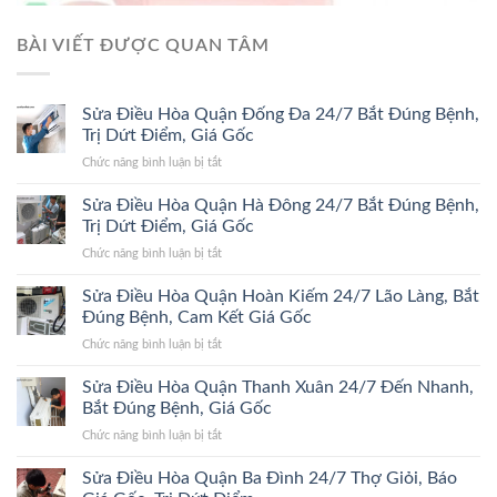
BÀI VIẾT ĐƯỢC QUAN TÂM
Sửa Điều Hòa Quận Đống Đa 24/7 Bắt Đúng Bệnh,
Trị Dứt Điểm, Giá Gốc
ở
Chức năng bình luận bị tắt
Sửa
Điều
Sửa Điều Hòa Quận Hà Đông 24/7 Bắt Đúng Bệnh,
Hòa
Trị Dứt Điểm, Giá Gốc
Quận
ở
Chức năng bình luận bị tắt
Đống
Sửa
Đa
Điều
Sửa Điều Hòa Quận Hoàn Kiếm 24/7 Lão Làng, Bắt
24/7
Hòa
Bắt
Đúng Bệnh, Cam Kết Giá Gốc
Quận
Đúng
ở
Chức năng bình luận bị tắt
Hà
Bệnh,
Sửa
Đông
Trị
Điều
Sửa Điều Hòa Quận Thanh Xuân 24/7 Đến Nhanh,
24/7
Dứt
Hòa
Bắt
Bắt Đúng Bệnh, Giá Gốc
Điểm,
Quận
Đúng
Giá
ở
Chức năng bình luận bị tắt
Hoàn
Bệnh,
Gốc
Sửa
Kiếm
Trị
Điều
Sửa Điều Hòa Quận Ba Đình 24/7 Thợ Giỏi, Báo
24/7
Dứt
Hòa
Lão