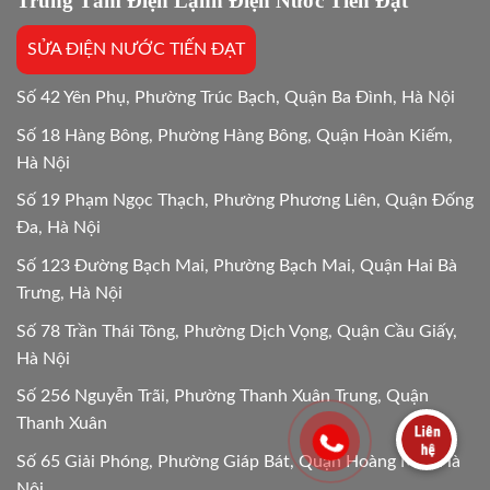
Trung Tâm Điện Lạnh Điện Nước Tiến Đạt
tiết
Mới
SỬA ĐIỆN NƯỚC TIẾN ĐẠT
24/24
Số 42 Yên Phụ, Phường Trúc Bạch, Quận Ba Đình, Hà Nội
Số 18 Hàng Bông, Phường Hàng Bông, Quận Hoàn Kiếm,
Hà Nội
Số 19 Phạm Ngọc Thạch, Phường Phương Liên, Quận Đống
Đa, Hà Nội
Số 123 Đường Bạch Mai, Phường Bạch Mai, Quận Hai Bà
Trưng, Hà Nội
Số 78 Trần Thái Tông, Phường Dịch Vọng, Quận Cầu Giấy,
Hà Nội
Số 256 Nguyễn Trãi, Phường Thanh Xuân Trung, Quận
Thanh Xuân
Số 65 Giải Phóng, Phường Giáp Bát, Quận Hoàng Mai, Hà
Nội