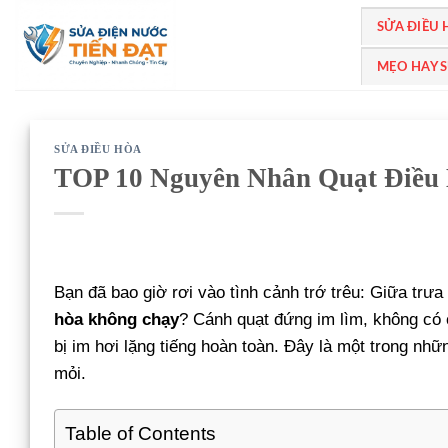
Bỏ
SỬA ĐIỀU
qua
nội
MẸO HAY 
dung
SỬA ĐIỀU HÒA
TOP 10 Nguyên Nhân Quạt Điều 
Bạn đã bao giờ rơi vào tình cảnh trớ trêu: Giữa trư
hòa không chạy
? Cánh quạt đứng im lìm, không có c
bị im hơi lặng tiếng hoàn toàn. Đây là một trong n
mỏi.
Table of Contents