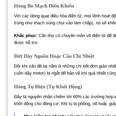
Hỏng Bo Mạch Điều Khiển
Với các dòng quạt điều hòa điện tử, mọi lệnh hoạt đ
trùng như thạch sùng chui vào làm chập), nó sẽ khô
Khắc phục:
Cần thợ có chuyên môn về điện tử để đ
được hỗ trợ.
Đứt Dây Nguồn Hoặc Cầu Chì Nhiệt
Đôi khi vấn đề lại nằm ở những chi tiết đơn giản nh
cuộn dây motor) bị ngắt để bảo vệ khi quá nhiệt cũng
Hỏng Tụ Điện (Tụ Khởi Động)
Đây là nguyên nhân chiếm tới 60% các trường hợp
khởi động cho động cơ. Khi tụ bị phồng, nổ hoặc giả