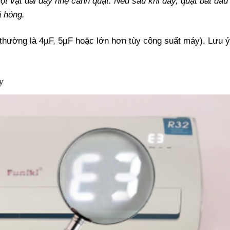
t vật dài đẩy nhẹ cánh quạt. Nếu sau khi đẩy, quạt bắt đầu
ã hỏng.
(thường là 4µF, 5µF hoặc lớn hơn tùy công suất máy). Lưu ý
y