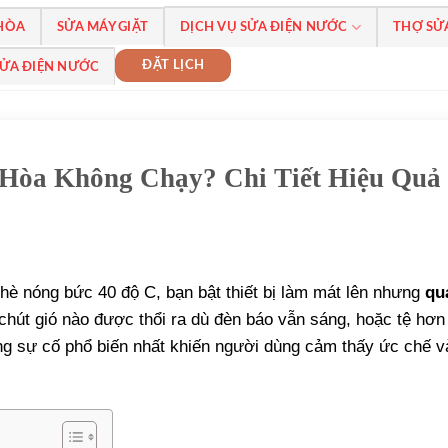
 HÒA
SỬA MÁY GIẶT
DỊCH VỤ SỬA ĐIỆN NƯỚC
THỢ SỬ
ĐẶT LỊCH
SỬA ĐIỆN NƯỚC
Hòa Không Chạy? Chi Tiết Hiệu Quả
a hè nóng bức 40 độ C, bạn bật thiết bị làm mát lên nhưng
qu
hút gió nào được thổi ra dù đèn báo vẫn sáng, hoặc tệ hơn l
hững sự cố phổ biến nhất khiến người dùng cảm thấy ức chế 