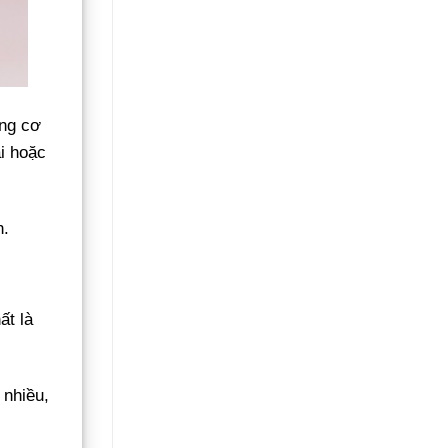
ộng cơ
i hoặc
n.
ất là
 nhiều,