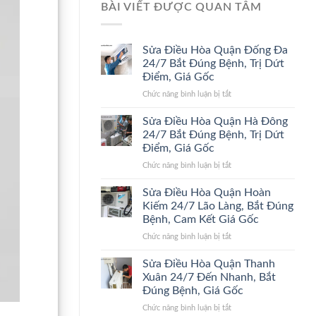
BÀI VIẾT ĐƯỢC QUAN TÂM
Sửa Điều Hòa Quận Đống Đa
24/7 Bắt Đúng Bệnh, Trị Dứt
Điểm, Giá Gốc
ở
Chức năng bình luận bị tắt
Sửa
Điều
Sửa Điều Hòa Quận Hà Đông
Hòa
24/7 Bắt Đúng Bệnh, Trị Dứt
Quận
Điểm, Giá Gốc
Đống
ở
Chức năng bình luận bị tắt
Đa
Sửa
24/7
Điều
Bắt
Sửa Điều Hòa Quận Hoàn
Hòa
Đúng
Kiếm 24/7 Lão Làng, Bắt Đúng
Quận
Bệnh,
Bệnh, Cam Kết Giá Gốc
Hà
Trị
ở
Chức năng bình luận bị tắt
Đông
Dứt
Sửa
24/7
Điểm,
Điều
Bắt
Giá
Sửa Điều Hòa Quận Thanh
Hòa
Đúng
Gốc
Xuân 24/7 Đến Nhanh, Bắt
Quận
Bệnh,
Đúng Bệnh, Giá Gốc
Hoàn
Trị
ở
Chức năng bình luận bị tắt
Kiếm
Dứt