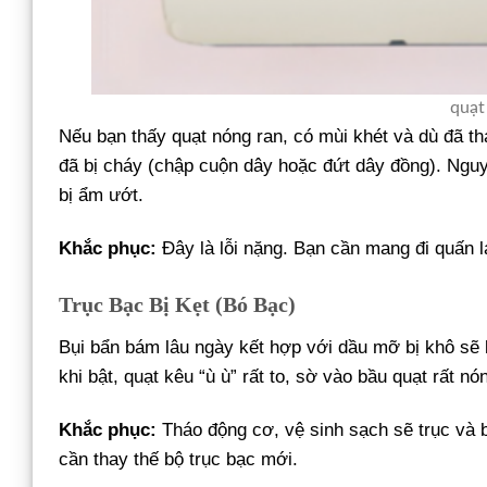
quạt
Nếu bạn thấy quạt nóng ran, có mùi khét và dù đã t
đã bị cháy (chập cuộn dây hoặc đứt dây đồng). Nguyê
bị ẩm ướt.
Khắc phục:
Đây là lỗi nặng. Bạn cần mang đi quấn 
Trục Bạc Bị Kẹt (Bó Bạc)
Bụi bẩn bám lâu ngày kết hợp với dầu mỡ bị khô sẽ l
khi bật, quạt kêu “ù ù” rất to, sờ vào bầu quạt rất 
Khắc phục:
Tháo động cơ, vệ sinh sạch sẽ trục và b
cần thay thế bộ trục bạc mới.